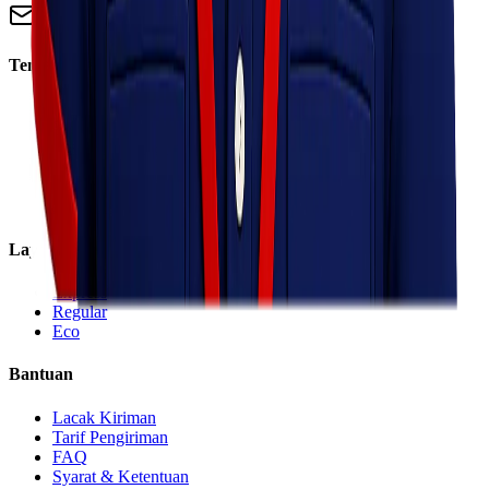
info@lionelexpress.com
Tentang Kami
Tentang Kami
Visi & Misi
Sosial Perusahaan
Karir
Cabang
Informasi
Layanan
Express
Regular
Eco
Bantuan
Lacak Kiriman
Tarif Pengiriman
FAQ
Syarat & Ketentuan