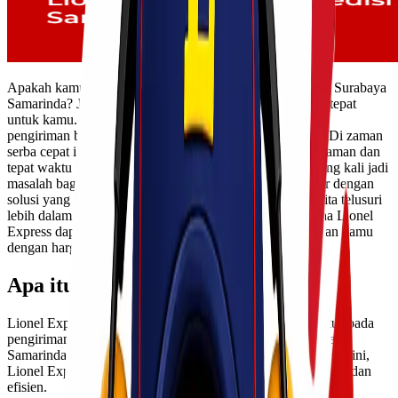
Apakah kamu sedang mencari jasa ekspedisi cargo murah Surabaya
Samarinda? Jika iya, Lionel Express bisa menjadi pilihan tepat
untuk kamu. Dengan layanan yang cepat dan terpercaya,
pengiriman barang kini menjadi lebih mudah dan efisien. Di zaman
serba cepat ini, kebutuhan akan pengiriman barang yang aman dan
tepat waktu semakin meningkat. Namun, biaya kirim sering kali jadi
masalah bagi banyak orang. Jangan khawatir! Kami hadir dengan
solusi yang pas untuk kebutuhan ekspedisi kamu. Mari kita telusuri
lebih dalam tentang apa itu Lionel Express dan bagaimana Lionel
Express dapat membantu memenuhi kebutuhan pengiriman kamu
dengan harga terjangkau.
Apa itu Lionel Express?
Lionel Express adalah perusahaan jasa ekspedisi yang fokus pada
pengiriman barang antar kota, khususnya rute Surabaya ke
Samarinda. Dengan pengalaman yang cukup lama di industri ini,
Lionel Express dikenal sebagai penyedia layanan yang andal dan
efisien.