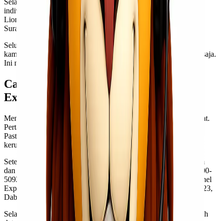
Selain itu, ada pula layanan kargo berat bagi perusahaan atau
individu dengan kebutuhan lebih besar. Dengan tarif kompetitif,
Lionel Express siap membantu memindahkan beban berat ke
Surabaya atau Samarinda tanpa kesulitan berarti.
Seluruh paket ditunjang oleh sistem pelacakan online, sehingga
kamu bisa memantau status pengiriman kapan saja dan di mana saja.
Ini menambah rasa tenang saat menggunakan layanan mereka.
Cara Mengirim Barang dengan Lionel
Express
Mengirim barang dengan Lionel Express sangat mudah dan cepat.
Pertama, kamu perlu menyiapkan barang yang ingin dikirim.
Pastikan semua item terkemas dengan rapi untuk menghindari
kerusakan selama pengiriman.
Setelah itu, kunjungi situs resmi kami di www.lionelexpress.com
dan menghubungi nomor tim Lionel Express di nomor 0812-6000-
5092 atau 0813-3660-2779, atau datang langsung ke kantor Lionel
Express Surabaya di Pasar wisata sedati sidoarjo, Blk. J Nomor 23,
Dabean, Pabean, Kec. Sedati, Surabaya, Jawa Timur.
Selanjutnya, lengkapi formulir pengiriman yang disediakan. Isilah