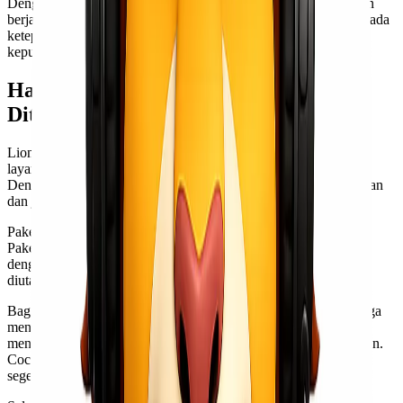
Dengan armada kendaraan yang terawat baik, proses pengiriman
berjalan lancar tanpa hambatan berarti. Ini sangat berpengaruh pada
ketepatan waktu sampai barang di tangan penerima, menjaga
kepuasan pelanggan tetap tinggi.
Harga dan Paket Layanan yang
Ditawarkan
Lionel Express menawarkan berbagai pilihan harga dan paket
layanan untuk memenuhi kebutuhan pengiriman barang kamu.
Dengan variasi yang fleksibel, kamu bisa memilih sesuai anggaran
dan jenis barang yang akan dikirim.
Paket reguler menjadi salah satu opsi favorit banyak pelanggan.
Paket ini cocok untuk pengiriman barang dalam jumlah sedang
dengan tarif yang terjangkau. Kecepatan pengiriman pun tetap
diutamakan, sehingga barang sampai tepat waktu.
Bagi kamu yang membutuhkan layanan kilat, Lionel Express juga
menyediakan paket express. Paket ini dirancang khusus untuk
mengirimkan barang secara cepat tanpa mengorbankan keamanan.
Cocok untuk dokumen penting atau barang berharga yang harus
segera tiba di tujuan.