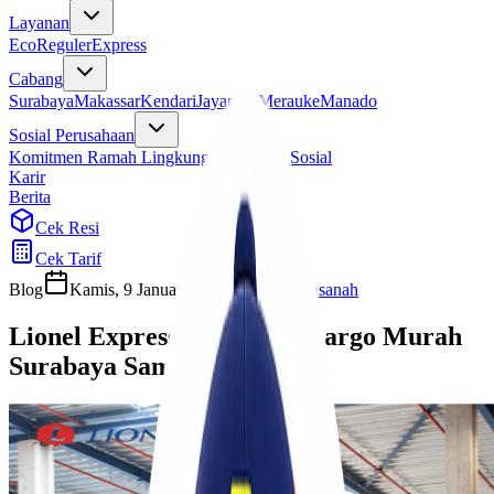
Layanan
Eco
Reguler
Express
Cabang
Surabaya
Makassar
Kendari
Jayapura
Merauke
Manado
Sosial Perusahaan
Komitmen Ramah Lingkungan
Program Sosial
Karir
Berita
Cek Resi
Cek Tarif
Blog
Kamis, 9 Januari 2025
Ulfi Khasanah
Lionel Express, Ekspedisi Cargo Murah
Surabaya Samarinda!