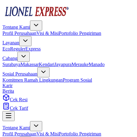
Tentang Kami
Profil Perusahaan
Visi & Misi
Portofolio Pengiriman
Layanan
Eco
Reguler
Express
Cabang
Surabaya
Makassar
Kendari
Jayapura
Merauke
Manado
Sosial Perusahaan
Komitmen Ramah Lingkungan
Program Sosial
Karir
Berita
Cek Resi
Cek Tarif
Tentang Kami
Profil Perusahaan
Visi & Misi
Portofolio Pengiriman