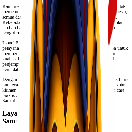
Kami menawarkan berbagai jenis layanan pengiriman cargo untuk
memenuhi kebutuhan pelanggan. Dari barang sedang hingga besar,
semua dapat ditangani dengan baik oleh tim profesional kami.
Keberadaan armada transportasi yang lengkap juga menjadi nilai
tambah bagi Lionel Express dalam menjaga ketepatan waktu
pengiriman.
Lionel Express mengutamakan kepuasan pelanggan melalui
pelayanan terbaik dan transparansi harga. Kami berkomitmen untuk
memberikan solusi logistik yang efektif tanpa mengorbankan
kualitas layanan. Dalam setiap tahap proses pengiriman, dari
penjemputan hingga sampai tujuan, kamu akan merasakan
kemudahan dan kenyamanan.
Dengan dukungan teknologi modern,
pelacakan resi
secara real-time
pun tersedia. Ini memungkinkan pelanggan untuk memantau status
kiriman kapan saja dan di mana saja. Jadi, jika kamu mencari cara
praktis dan murah untuk mengirim barang dari Surabaya ke
Samarinda, Lionel Express siap membantu kamu!
Layanan Ekspedisi Cargo Surabaya
Samarinda