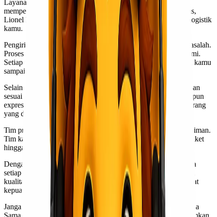
Layanan ekspedisi cargo Surabaya Samarinda kini semakin
mempermudah
pengiriman barang
. Dengan jaringan yang luas,
Lionel Express hadir sebagai solusi terbaik untuk kebutuhan logistik
kamu.
Pengiriman dari Surabaya ke Samarinda tidak lagi menjadi masalah.
Proses pengiriman cepat dan efisien adalah prioritas utama kami.
Setiap paket akan ditangani dengan hati-hati, sehingga barang kamu
sampai dalam kondisi baik.
Selain itu, Lionel Express menawarkan berbagai pilihan layanan
sesuai kebutuhan pelanggan. Baik itu pengiriman reguler maupun
express, semua dapat disesuaikan dengan urgensi dan jenis barang
yang dikirim.
Tim profesional siap membantu kamu sepanjang proses pengiriman.
Tim kami akan memberikan informasi jelas mengenai status paket
hingga tiba di tujuan.
Dengan tarif yang kompetitif, Lionel Express menjamin bahwa
setiap pelanggan mendapatkan nilai lebih tanpa mengorbankan
kualitas layanan. Pengalaman sebelumnya menunjukkan tingkat
kepuasan tinggi bagi pengguna jasa ini.
Jangan ragu beralih ke layanan ekspedisi cargo murah Surabaya
Samarinda untuk kemudahan dan kenyamanan dalam mengirimkan