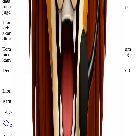
data-data penting seperti nama penerima, alamat lengkap, serta
nomor telepon agar proses pengiriman berjalan lancar. Jangan lupa
juga mencantumkan jenis barang yang akan dikirim.
Lionel Express menawarkan berbagai pilihan layanan sesuai
kebutuhan kamu. Setelah memilih layanan yang diinginkan, staf
akan membantu menghitung biaya kirim berdasarkan berat dan
dimensi paket.
Terakhir, lakukan pembayaran sesuai tarif yang ditentukan sebelum
menyerahkan paket kepada petugas. Dalam waktu singkat, barang
kamu siap untuk diperjalanan menuju tujuan di Samarinda!
Dengan Lionel Express pengiriman kamu lebih mudah dan murah!
Lionel Express,
Kirim tanpa ribet, sampai lebih cepat!
Tags
ekspedisi cargo murah
surabaya samarinda