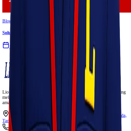
Blog
Solusi Logistik untuk Perusahaan Manufaktur
27 Jul 2026
Lionel Express adalah perusahaan jasa pengiriman terpercaya yang
melayani pengiriman barang ke seluruh Indonesia dengan cepat,
aman, dan harga kompetitif.
Ruko Garden Square Blok G No. 11-12 Jurumudi baru, Benda,
Tangerang, Banten 15124
+62 813 8838 8182