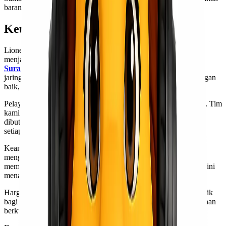
barang-barang penting kamu!
Keunggulan Lionel Express
Lionel Express menawarkan berbagai keunggulan yang
menjadikannya pilihan utama untuk
ekspedisi cargo murah
Surabaya Samarinda
. Salah satu kelebihan utamanya adalah
jaringan distribusi yang luas. Dengan rute yang terintegrasi dengan
baik, pengiriman barang menjadi lebih cepat dan efisien.
Pelayanan pelanggan juga menjadi fokus utama Lionel Express. Tim
kami siap membantu kapan saja, memberikan informasi yang
dibutuhkan secara jelas dan tepat waktu. Ini memastikan bahwa
setiap pertanyaan atau masalah dapat segera ditangani.
Keamanan barang juga tidak kalah penting. Lionel Express
menggunakan sistem pelacakan modern, sehingga kamu bisa
memantau perjalanan paket dari awal hingga tiba di tujuan. Hal ini
menambah rasa tenang bagi para pelanggan.
Harga yang kompetitif membuat Lionel Express semakin menarik
bagi pengguna jasa ekspedisi ini. Kamu bisa mendapatkan layanan
berkualitas tanpa harus menguras kantong.