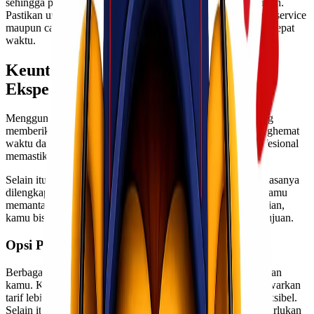
sehingga penting untuk memahami apa yang mereka tawarkan.
Pastikan untuk mempertimbangkan opsi seperti door-to-door service
maupun cargo charter agar barang sampai dengan aman dan tepat
waktu.
Keuntungan Menggunakan Jasa
Ekspedisi
Menggunakan jasa ekspedisi cargo murah Surabaya Kupang
memberikan banyak keuntungan. Pertama, kamu akan menghemat
waktu dan tenaga. Proses pengiriman yang diurus oleh profesional
memastikan barang sampai dengan cepat.
Selain itu, keamanan barang juga terjamin. Jasa ekspedisi biasanya
dilengkapi dengan sistem pelacakan yang memungkinkan kamu
memantau perjalanan paket secara real-time. Dengan demikian,
kamu bisa tenang mengetahui posisi barang hingga tiba di tujuan.
Opsi Pengiriman yang Tersedia
Berbagai opsi pengiriman tersedia untuk memenuhi kebutuhan
kamu. Kamu dapat memilih pengiriman reguler, yang menawarkan
tarif lebih terjangkau dengan estimasi waktu yang cukup fleksibel.
Selain itu, ada juga layanan ekspres bagi mereka yang memerlukan