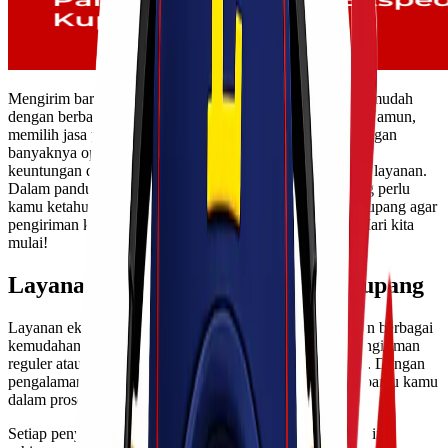
Mengirim barang dari Surabaya ke Kupang kini semakin mudah
dengan berbagai pilihan layanan ekspedisi cargo murah. Namun,
memilih jasa yang tepat bisa jadi tantangan tersendiri. Dengan
banyaknya opsi yang tersedia, penting untuk mengetahui
keuntungan dan fasilitas yang ditawarkan setiap penyedia layanan.
Dalam panduan ini, kami akan membahas semua hal yang perlu
kamu ketahui tentang ekspedisi cargo murah Surabaya Kupang agar
pengiriman kamu menjadi lebih efisien dan terjangkau. Mari kita
mulai!
Layanan Ekspedisi Surabaya ke Kupang
Layanan ekspedisi dari Surabaya ke Kupang menawarkan berbagai
kemudahan bagi pengirim. Kamu bisa memilih antara pengiriman
reguler atau express, tergantung kebutuhan dan anggaran. Dengan
pengalaman yang mumpuni, banyak jasa yang siap membantu kamu
dalam proses pengiriman.
Setiap penyedia layanan memiliki spesialisasi masing-masing,