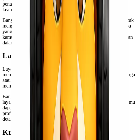
penanganan dan pengemasan yang berbeda untuk memastikan
keamanan selama perjalanan.
Banyak ekspedisi cargo murah menawarkan layanan khusus untuk
mengirimkan barang berharga atau sensitif. Pastikan memilih jasa
yang tepat agar pengiriman berjalan lancar dan sesuai harapan
kamu. Keberagaman opsi ini memberi kemudahan bagi pelanggan
dalam memenuhi kebutuhan logistik mereka.
Layanan Pengiriman Spesifik
Layanan
pengiriman
spesifik sangat penting bagi mereka yang
memiliki kebutuhan khusus. Misalnya, pengiriman barang berharga
atau barang mudah rusak memerlukan perlakuan ekstra untuk
memastikan keamanan dan keutuhan selama perjalanan.
Banyak ekspedisi cargo murah Surabaya Kupang menawarkan
layanan ini. Dengan pengalaman dan fasilitas yang memadai, kamu
dapat mempercayakan kiriman kamu kepada penyedia jasa yang
profesional, seperti
Lionel Express
. Pastikan untuk menanyakan
detail layanan agar sesuai dengan kebutuhan kamu.
Kriteria Memilih Ekspedisi