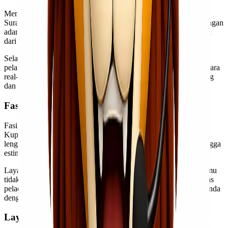
Menggunakan layanan asuransi pada ekspedisi cargo murah
Surabaya ke Kupang memberikan rasa aman bagi pengirim. Dengan
adanya perlindungan ini, barang berharga kamu akan terlindungi
dari risiko kerusakan atau kehilangan selama proses pengiriman.
Selain itu, fitur tracking juga sangat penting. Dengan layanan
pelacakan barang, kamu dapat memantau perjalanan kiriman secara
real-time. Hal ini memungkinkan kamu mengetahui lokasi barang
dan memperkirakan waktu kedatangan dengan lebih akurat.
Fasilitas dan Layanan Ekspedisi
Fasilitas yang ditawarkan oleh ekspedisi cargo murah Surabaya
Kupang sangat beragam. Kamu bisa mendapatkan informasi
lengkap tentang layanan pengiriman, mulai dari jenis barang hingga
estimasi waktu tiba.
Layanan jemput barang juga menjadi nilai tambah, sehingga kamu
tidak perlu repot mengantar barang ke gudang. Selain itu, fasilitas
pelacakan barang membantu memastikan keberadaan kiriman Anda
dengan mudah dan cepat.
Layanan Jemput Barang atau Pick Up