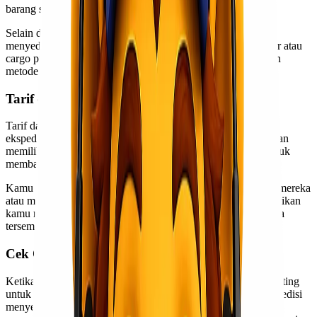
barang sampai lebih cepat.
Selain dua pilihan utama tersebut, beberapa jasa ekspedisi
menyediakan layanan khusus seperti pengiriman door-to-door atau
cargo project. Pilihan ini memungkinkan kamu menyesuaikan
metode pengiriman sesuai keperluan bisnis maupun pribadi.
Tarif dan Ongkos Kirim
Tarif dan ongkos kirim menjadi faktor penting saat memilih
ekspedisi cargo murah Surabaya ke Kupang. Setiap perusahaan
memiliki penawaran berbeda, sehingga sangat disarankan untuk
membandingkan beberapa penyedia layanan.
Kamu bisa mengecek ongkir dengan mengunjungi situs web mereka
atau menggunakan aplikasi khusus yang banyak tersedia. Pastikan
kamu mendapatkan informasi yang akurat agar tidak ada biaya
tersembunyi di kemudian hari.
Cek Ongkir dan Daftar Ongkos Kirim
Ketika memilih ekspedisi cargo murah Surabaya Kupang, penting
untuk mengecek ongkir terlebih dahulu. Banyak layanan ekspedisi
menyediakan fitur cek ongkos kirim secara online. Dengan