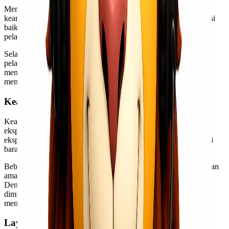
Memilih ekspedisi yang tepat sangat penting untuk memastikan
keamanan barang kamu. Pastikan jasa ekspedisi memiliki reputasi
baik dalam hal pengiriman aman dan tepat waktu. Cek ulasan
pelanggan sebelumnya agar tidak salah pilih.
Selain itu, pastikan mereka menawarkan layanan asuransi dan
pelacakan. Dengan adanya fitur ini, kamu bisa lebih tenang
mengetahui status kiriman kapan saja. Layanan
pelacakan
juga
membantu menghindari masalah saat pengiriman berlangsung.
Keamanan Pengiriman
Keamanan pengiriman adalah aspek penting dalam memilih
ekspedisi cargo murah Surabaya ke Kupang. Pastikan pihak
ekspedisi memiliki sistem keamanan yang baik untuk melindungi
barang kamu selama proses pengiriman.
Beberapa layanan menawarkan fitur tambahan seperti pengemasan
aman dan perawatan khusus bagi barang berharga atau sensitif.
Dengan begitu, risiko kerusakan atau kehilangan dapat
diminimalisir, sehingga kamu merasa lebih tenang saat
menggunakan jasa mereka.
Layanan Asuransi dan Tracking