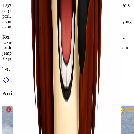
Layanan jemput barang merupakan fasilitas penting dalam ekspedisi
cargo murah Surabaya ke Kupang. Dengan jasa ini, kamu tidak
perlu repot membawa barang langsung ke kantor ekspedisi. Tim
akan datang langsung ke lokasi kamu untuk mengambil barang yang
akan dikirim.
Kemudahan ini sangat menghemat waktu dan tenaga. Kamu bisa
fokus pada hal lain sementara pengiriman barang ditangani oleh
profesional. Pastikan memilih penyedia layanan yang menawarkan
jemput barang secara efisien dan tepat waktu, seperti Lionel
Express! Kirim tanpa ribet, sampai lebih cepat.
Tags
ekspedisi cargo murah
surabaya kupang
Artikel Terkait