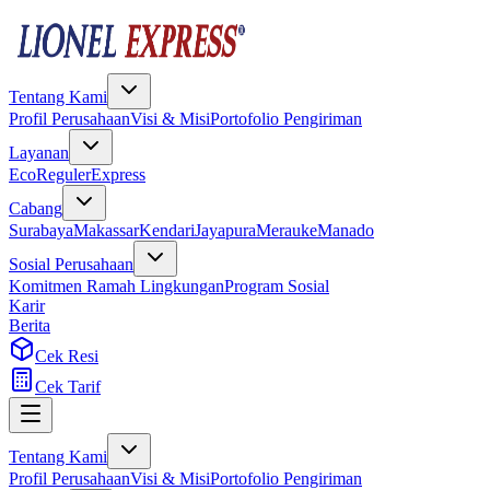
Tentang Kami
Profil Perusahaan
Visi & Misi
Portofolio Pengiriman
Layanan
Eco
Reguler
Express
Cabang
Surabaya
Makassar
Kendari
Jayapura
Merauke
Manado
Sosial Perusahaan
Komitmen Ramah Lingkungan
Program Sosial
Karir
Berita
Cek Resi
Cek Tarif
Tentang Kami
Profil Perusahaan
Visi & Misi
Portofolio Pengiriman