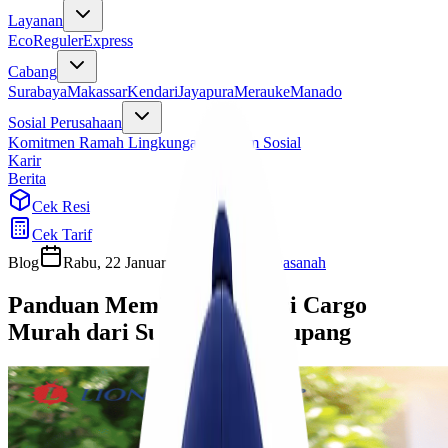
Layanan
Eco
Reguler
Express
Cabang
Surabaya
Makassar
Kendari
Jayapura
Merauke
Manado
Sosial Perusahaan
Komitmen Ramah Lingkungan
Program Sosial
Karir
Berita
Cek Resi
Cek Tarif
Blog
Rabu, 22 Januari 2025
Ulfi Khasanah
Panduan Memilih Ekspedisi Cargo
Murah dari Surabaya ke Kupang