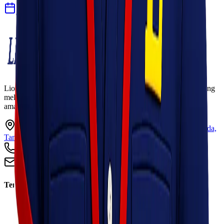
27 Jul 2026
Lionel Express adalah perusahaan jasa pengiriman terpercaya yang
melayani pengiriman barang ke seluruh Indonesia dengan cepat,
aman, dan harga kompetitif.
Ruko Garden Square Blok G No. 11-12 Jurumudi baru, Benda,
Tangerang, Banten 15124
+62 813 8838 8182
info@lionelexpress.com
Tentang Kami
Tentang Kami
Visi & Misi
Sosial Perusahaan