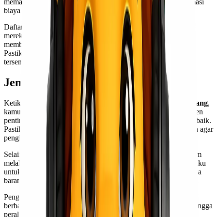
memasukkan detail pengiriman, kamu dapat memperoleh estimasi
biaya yang akurat.
Daftar ongkos kirim juga biasanya tersedia di situs web resmi
mereka. Membandingkan tarif dari beberapa penyedia akan
membantu kamu menemukan pilihan terbaik sesuai anggaran.
Pastikan untuk memeriksa semua opsi agar tidak ada biaya
tersembunyi saat proses pengiriman berlangsung.
Jenis Barang yang Dapat Dikirim
Ketika menggunakan
ekspedisi cargo murah Surabaya Kupang
,
kamu dapat mengirim berbagai jenis barang. Mulai dari dokumen
penting hingga barang elektronik, semua bisa dihandle dengan baik.
Pastikan untuk mengetahui kategori barang yang diperbolehkan agar
pengiriman berjalan lancar.
Selain itu, produk makanan dan minuman juga seringkali dikirim
melalui jasa ini. Namun, ada beberapa aturan khusus yang berlaku
untuk pengiriman barang-barang tersebut. Selalu pastikan bahwa
barang kamu memenuhi syarat sebelum melakukan pengiriman.
Pengiriman barang dari Surabaya ke Kupang dapat mencakup
berbagai jenis produk. Mulai dari barang elektronik, pakaian, hingga
peralatan rumah tangga. Setiap jenis barang memerlukan