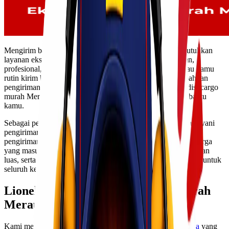
Mengirim barang dari Merauke ke Surabaya tentu membutuhkan
layanan ekspedisi yang bukan hanya cepat, tapi juga aman,
profesional, dan harganya ramah di kantong. Apalagi kalau kamu
rutin kirim barang untuk bisnis, kebutuhan pribadi, atau bahkan
pengiriman dalam jumlah besar. Di sinilah layanan ekspedisi cargo
murah Merauke Surabaya dari Lionel Express hadir membantu
kamu.
Sebagai perusahaan logistik yang sudah berpengalaman melayani
pengiriman antar-pulau, kami memahami betul bahwa setiap
pengiriman membutuhkan ketepatan waktu, ketelitian, dan harga
yang masuk akal. Dengan armada lengkap, jaringan pengiriman
luas, serta tim yang responsif, kamu bisa mengandalkan kami untuk
seluruh kebutuhan cargo dari Merauke menuju Surabaya.
Lionel Express Melayani Cargo Murah
Merauke Surabaya
Kami menyediakan layanan
cargo murah Merauke Surabaya
yang