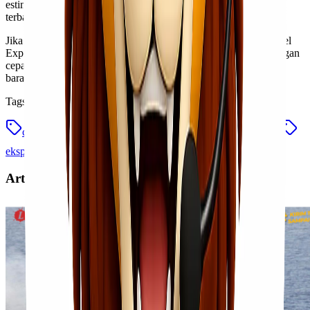
estimasi harga, durasi pengiriman, hingga rekomendasi layanan
terbaik sesuai kebutuhan kamu.
Jika kamu sedang mencari layanan ekspedisi cargo murah, Lionel
Express adalah solusi terbaik untuk memastikan barang tiba dengan
cepat, aman, dan harga yang tetap bersahabat. Yuk, mulai kirim
barangmu bersama kami sekarang!
Tags
cargo merauke surabaya
cargo murah merauke surabaya
ekspedisi cargo murah
lionel express
Artikel Terkait