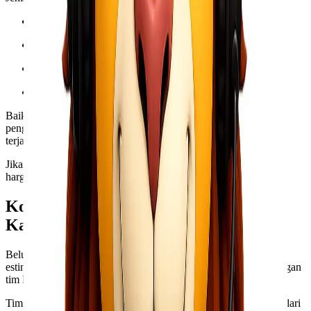
Pakaian, tas, atau sepatu
Produk kecantikan
Alat rumah tangga
Peralatan kantor dan toko
Baik untuk penjual online, UMKM, maupun kebutuhan pribadi,
pengiriman retail kami didesain fleksibel, cepat, dan tetap
terjangkau.
Jika kamu punya pengiriman rutin, kami juga menyediakan opsi
harga khusus yang bisa bantu kamu lebih hemat.
Konsultasikan Pengirimanmu Bersama
Kami
Belum yakin barang kamu bisa dikirim? Bingung soal tarif atau
estimasi waktu sampai? Tenang, kamu bisa konsultasi gratis dengan
tim Lionel Express.
Tim kami akan langsung memberikan informasi lengkap, mulai dari