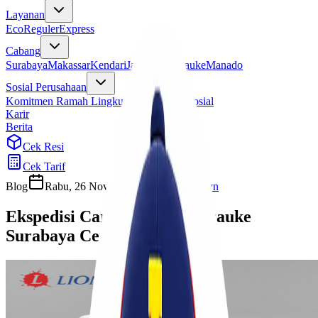
Layanan
Eco
Reguler
Express
Cabang
Surabaya
Makassar
Kendari
Jayapura
Merauke
Manado
Sosial Perusahaan
Komitmen Ramah Lingkungan
Program Sosial
Karir
Berita
Cek Resi
Cek Tarif
Blog
Rabu, 26 November 2025
Cherryn
Ekspedisi Cargo Murah Merauke
Surabaya Cepat Sampai