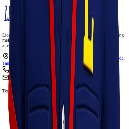
Lionel Express adalah perusahaan jasa pengiriman terpercaya yang
melayani pengiriman barang ke seluruh Indonesia dengan cepat,
aman, dan harga kompetitif.
Ruko Garden Square Blok G No. 11-12 Jurumudi baru, Benda,
Tangerang, Banten 15124
+62 813 8838 8182
info@lionelexpress.com
Tentang Kami
Tentang Kami
Visi & Misi
Sosial Perusahaan
Karir
Cabang
Informasi