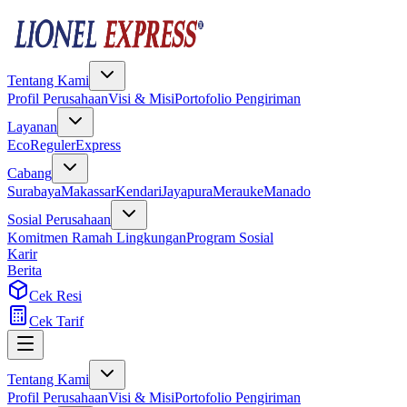
Tentang Kami
Profil Perusahaan
Visi & Misi
Portofolio Pengiriman
Layanan
Eco
Reguler
Express
Cabang
Surabaya
Makassar
Kendari
Jayapura
Merauke
Manado
Sosial Perusahaan
Komitmen Ramah Lingkungan
Program Sosial
Karir
Berita
Cek Resi
Cek Tarif
Tentang Kami
Profil Perusahaan
Visi & Misi
Portofolio Pengiriman