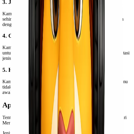
3. Jaringan luas & armada lengkap
Kami memiliki jaringan luas di berbagai daerah di Indonesia,
sehingga pengiriman dari Merauke ke Surabaya dapat dilakukan
dengan efisien dan cepat.
4. Customer service responsif
Kami selalu siap membantu kamu kapan pun dibutuhkan, baik
untuk menanyakan tarif, memonitor pengiriman, ataupun konsultasi
jenis barang.
5. Harga jujur, tanpa biaya tersembunyi
Kami selalu transparan dalam memberikan tarif pengiriman. Kamu
tidak perlu khawatir biaya tambahan yang tidak dijelaskan sejak
awal.
Apakah Bisa Kirim Barang Retail?
Tentu bisa! Lionel Express melayani pengiriman barang retail dari
Merauke ke Surabaya dengan cepat, aman, dan terjangkau.
Jenis barang retail yang bisa kamu kirim antara lain: