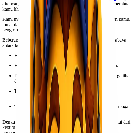
dirancang untuk memudahkan pengiriman jarak jauh tanpa membuat
kamu khawatir soal ongkos kirim.
Kami memiliki berbagai jenis layanan berdasarkan kebutuhan kamu,
mulai dari pengiriman retail, barang kategori fragile, sampai
pengiriman dalam jumlah besar.
Beberapa keunggulan layanan kami untuk rute Merauke Surabaya
antara lain:
Harga kompetitif
tanpa mengurangi kualitas layanan.
Estimasi pengiriman cepat
sesuai standar lintas pulau.
Pengemasan profesional
agar barang tetap aman hingga tiba
di tujuan.
Tracking pengiriman realtime
sehingga kamu bisa
memantau perjalanan barang kapan saja.
Tim operasional yang berpengalaman
menangani berbagai
jenis barang.
Dengan layanan ini, kamu bisa mengirim barang apa pun, mulai dari
kebutuhan pribadi, barang dagangan, bahan baku, hingga
perlengkapan toko atau gudang.