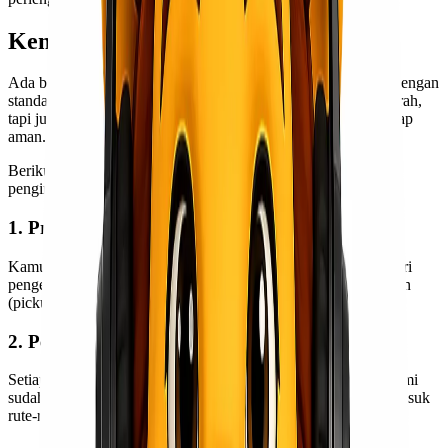
Kenapa Memilih Lionel Express?
Ada banyak ekspedisi di luar sana, tapi Lionel Express hadir dengan
standar yang berbeda. Kami tidak hanya fokus pada harga murah,
tapi juga memastikan barang kamu sampai tepat waktu dan tetap
aman.
Berikut alasan kenapa banyak pelanggan mempercayakan
pengiriman mereka kepada kami:
1. Proses yang mudah dan cepat
Kamu cukup menghubungi tim kami, lalu kami bantu mulai dari
pengecekan tarif, konsultasi barang, sampai proses penjemputan
(pickup) jika diperlukan.
2. Pengiriman aman dan terjamin
Setiap pengiriman kami tangani dengan prosedur ketat. Tim kami
sudah berpengalaman mengelola pengiriman lintas pulau, termasuk
rute-rute sulit seperti Papua.