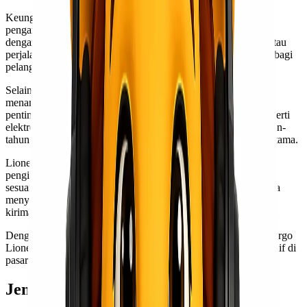
Keunggulan dari Lionel Express terletak pada armada
pengangkutannya yang modern. Setiap kendaraan dilengkapi
dengan sistem pelacakan canggih, sehingga Anda bisa memantau
perjalanan barang secara real-time. Ini memberikan rasa aman bagi
pelanggan, terutama untuk kiriman bernilai tinggi.
Selain itu, tim profesional di Lionel Express terlatih dalam
menangani berbagai jenis paket. Mereka memahami betul
pentingnya perlakuan khusus untuk barang-barang tertentu seperti
elektronik atau dokumen penting. Dengan pengalaman bertahun-
tahun dalam industri ini, kualitas pelayanan menjadi prioritas utama.
Lionel Express juga menawarkan fleksibilitas dalam jadwal
pengiriman. Dapatkan pilihan pengiriman reguler maupun kilat
sesuai kebutuhan Anda. Berbagai opsi ini memungkinkan Anda
menyesuaikan biaya dan waktu sesuai anggaran serta urgensi
kiriman.
Dengan komitmen terhadap kepuasan pelanggan, Ekspedisi Cargo
Lionel Express terus berinovasi agar tetap relevan dan kompetitif di
pasar ekspedisi cargo Indonesia.
Jenis-jenis Layanan Ekspedisi Cargo