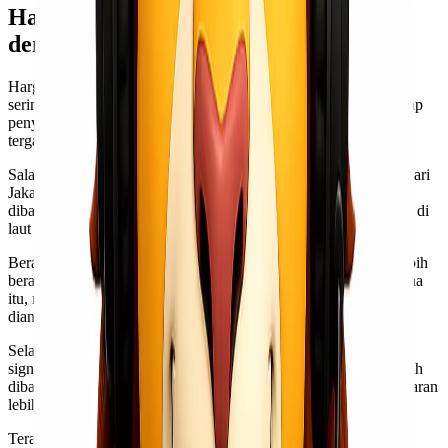
Harga dan Biaya Pengiriman Barang
dengan Ekspedisi Cargo
Harga dan biaya pengiriman barang dengan ekspedisi cargo
seringkali menjadi pertimbangan utama bagi banyak orang. Setiap
penyedia jasa memiliki kebijakan harga yang berbeda-beda,
tergantung pada berbagai faktor.
Salah satu faktor penentu adalah jarak pengiriman. Pengiriman dari
Jakarta ke Sofifi tentunya akan memerlukan biaya yang berbeda
dibandingkan dengan pengiriman dalam kota. Biaya transportasi di
laut atau udara juga berpengaruh besar terhadap total harga.
Berat dan dimensi barang tak kalah pentingnya. Barang yang lebih
berat atau besar biasanya dikenakan tarif lebih tinggi. Oleh karena
itu, menimbang dan mengukur barang secara akurat sangat
dianjurkan sebelum melakukan pengiriman.
Selain itu, jenis layanan yang dipilih bisa membuat perbedaan
signifikan dalam hal biaya. Layanan reguler mungkin lebih murah
dibandingkan layanan ekspres yang menjanjikan waktu pengantaran
lebih cepat.
Terakhir, jangan lupa untuk memanfaatkan promo atau diskon