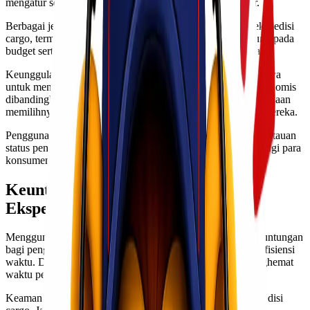
mengatur semua aspek logistik agar proses berjalan lancar.
Berbagai jenis moda transportasi dapat digunakan dalam ekspedisi
cargo, termasuk laut, udara, dan darat. Pilihan ini bergantung pada
budget serta waktu tempuh yang diinginkan oleh pelanggan.
Keunggulan utama dari ekspedisi cargo adalah kemampuannya
untuk menangani volume besar dengan biaya yang lebih ekonomis
dibandingkan metode lain. Dengan demikian, banyak perusahaan
memilihnya sebagai solusi andalan untuk distribusi produk mereka.
Penggunaan teknologi juga semakin membantu dalam pemantauan
status pengiriman secara real-time, memberikan rasa aman bagi para
konsumen selama proses berlangsung.
Keuntungan Menggunakan Jasa
Ekspedisi Cargo
Menggunakan jasa ekspedisi cargo memberikan banyak keuntungan
bagi pengirim dan penerima barang. Salah satunya adalah efisiensi
waktu. Dengan layanan yang profesional, Anda dapat menghemat
waktu pengiriman dibandingkan jika melakukannya sendiri.
Keamanan barang juga menjadi prioritas utama dalam ekspedisi