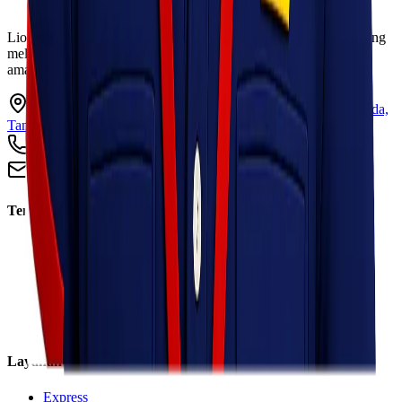
Lionel Express adalah perusahaan jasa pengiriman terpercaya yang
melayani pengiriman barang ke seluruh Indonesia dengan cepat,
aman, dan harga kompetitif.
Ruko Garden Square Blok G No. 11-12 Jurumudi baru, Benda,
Tangerang, Banten 15124
+62 813 8838 8182
info@lionelexpress.com
Tentang Kami
Tentang Kami
Visi & Misi
Sosial Perusahaan
Karir
Cabang
Informasi
Layanan
Express