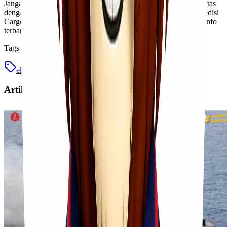
Jangan lewatkan kesempatan untuk menikmati layanan berkualitas
dengan harga lebih terjangkau. Kunjungi situs web resmi Ekspedisi
Cargo Murah Jakarta Sofifi secara rutin agar tidak ketinggalan info
terbaru tentang promo-promo menarik lainnya!
Tags
ekspedisi cargo murah
jakarta sofifi
Artikel Terkait