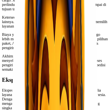
cargo. Jasa ini dilengkapi dengan sistem pelacakan dan
perlindungan tambahan untuk memastikan bahwa barang sampai di
tujuan tanpa kerusakan.
Ketersediaan berbagai jenis layanan merupakan nilai tambah
lainnya. Mulai dari pengiriman darat hingga laut, Anda bisa memilih
layanan sesuai kebutuhan dan anggaran yang tersedia.
Biaya yang kompetitif sering kali membuat jasa ekspedisi cargo
lebih menarik dibandingkan metode lain. Dengan banyaknya pilihan
paket, Anda bisa mendapatkan harga terbaik untuk setiap jenis
pengiriman.
Akhirnya, dukungan pelanggan yang responsif membantu
menyelesaikan masalah atau menjawab pertanyaan terkait proses
pengiriman. Ini membuat pengalaman menggunakan jasa ekspedisi
semakin nyaman dan tanpa stres.
Ekspedisi Cargo Lionel Express
Ekspedisi Cargo Lionel Express merupakan salah satu penyedia
layanan pengiriman barang yang telah terbukti handal di Indonesia.
Dengan fokus pada efisiensi dan kecepatan, mereka mampu
mengantarkan barang dari Jakarta ke Sofifi dengan waktu yang
singkat.