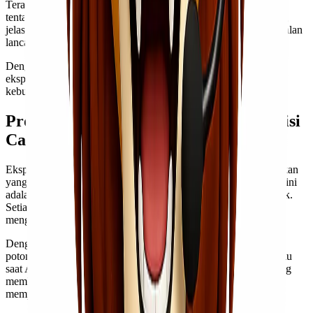
Terakhir, komunikasikan dengan baik kepada pihak ekspedisi
tentang rincian barang dan tujuan pengiriman. Komunikasi yang
jelas akan meminimalisir kesalahan dan memastikan semua berjalan
lancar.
Dengan memperhatikan tips-tips ini, Anda dapat menemukan
ekspedisi cargo murah Jakarta Sofifi yang paling sesuai dengan
kebutuhan Anda tanpa stres berlebih.
Promo dan Diskon Spesial dari Ekspedisi
Cargo Murah Jakarta Sofifi
Ekspedisi Cargo Murah Jakarta Sofifi selalu berusaha memberikan
yang terbaik untuk pelanggan. Salah satu cara kami melakukan ini
adalah dengan menawarkan berbagai promo dan diskon menarik.
Setiap bulan, kami meluncurkan penawaran spesial untuk
mengurangi biaya pengiriman Anda.
Dengan menggunakan layanan kami, Anda bisa mendapatkan
potongan harga pada pengiriman barang dalam jumlah besar atau
saat Anda memilih metode pengiriman tertentu. Kami juga sering
memberikan cashback bagi pelanggan setia yang terus
mempercayakan kebutuhan ekspedisinya kepada kami.