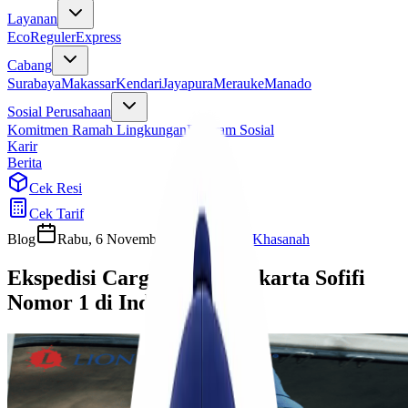
Layanan
Eco
Reguler
Express
Cabang
Surabaya
Makassar
Kendari
Jayapura
Merauke
Manado
Sosial Perusahaan
Komitmen Ramah Lingkungan
Program Sosial
Karir
Berita
Cek Resi
Cek Tarif
Blog
Rabu, 6 November 2024
Ulfi Khasanah
Ekspedisi Cargo Murah Jakarta Sofifi
Nomor 1 di Indonesia!