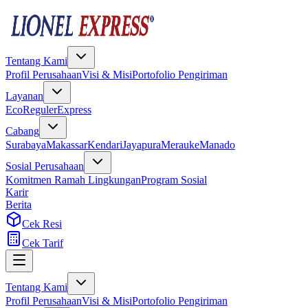
Tentang Kami
Profil Perusahaan
Visi & Misi
Portofolio Pengiriman
Layanan
Eco
Reguler
Express
Cabang
Surabaya
Makassar
Kendari
Jayapura
Merauke
Manado
Sosial Perusahaan
Komitmen Ramah Lingkungan
Program Sosial
Karir
Berita
Cek Resi
Cek Tarif
Tentang Kami
Profil Perusahaan
Visi & Misi
Portofolio Pengiriman