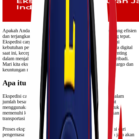
Apakah Anda sedang mencari solusi pengiriman barang yang efisien
dan terjangkau? Jika iya, maka Anda berada di tempat yang tepat.
Ekspedisi cargo murah Jakarta Sofifi hadir untuk memenuhi
kebutuhan pengiriman Anda dengan layanan terbaik. Di era digital
saat ini, kecepatan dan biaya pengiriman menjadi faktor penting
dalam menjalankan bisnis atau sekadar mengirim barang pribadi.
Mari kita eksplorasi lebih lanjut tentang apa itu ekspedisi cargo dan
keuntungan menggunakan jasa ini!
Apa itu Ekspedisi Cargo?
Ekspedisi cargo merupakan layanan pengiriman barang dalam
jumlah besar atau berat, yang biasanya tidak bisa diangkut
menggunakan jasa kurir biasa. Layanan ini dirancang untuk
memenuhi kebutuhan bisnis dan individu yang memerlukan
transportasi barang secara efisien.
Proses ekspedisi cargo melibatkan berbagai tahapan, mulai dari
pengemasan hingga pengiriman ke tujuan akhir. Penyedia jasa akan