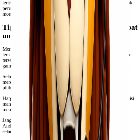
tertentu untuk mengurangi beban biaya pengiriman Anda. Banyak
perusahaan menawarkan potongan harga menarik pada momen-
momen spesial maupun untuk pelanggan baru.
Tips Memilih Ekspedisi Cargo yang Tepat
untuk Anda
Memilih jasa ekspedisi cargo yang tepat bisa menjadi tantangan
tersendiri. Pertama, pastikan untuk mengecek reputasi perusahaan
tersebut. Ulasan dari pelanggan sebelumnya dapat memberikan
gambaran mengenai kualitas layanan.
Selanjutnya, perhatikan jenis layanan yang ditawarkan. Apakah
mereka menyediakan pengiriman cepat atau reguler? Pastikan
pilihan sesuai dengan kebutuhan Anda.
Harga juga merupakan faktor penting dalam menentukan ekspedisi
mana yang akan dipilih. Bandingkan beberapa penyedia untuk
mendapatkan penawaran terbaik tanpa mengorbankan kualitas.
Jangan lupa untuk menanyakan tentang asuransi barang kiriman
Anda. Ini penting agar Anda merasa aman jika terjadi kerusakan
selama proses pengiriman.