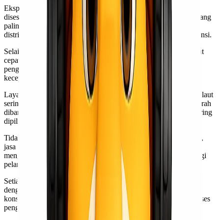
Ekspedisi cargo memiliki berbagai jenis layanan yang dapat
disesuaikan dengan kebutuhan pengiriman barang. Salah satu yang
paling umum adalah pengiriman darat. Layanan ini ideal untuk
distribusi barang dalam jarak dekat, seperti antar kota atau provinsi.
Selain itu, ada juga layanan pengiriman udara. Metode ini sangat
cepat dan cocok untuk barang yang membutuhkan waktu
pengiriman singkat. Meskipun biayanya biasanya lebih tinggi,
kecepatan menjadi daya tarik utama bagi banyak pelanggan.
Layanan laut juga tidak kalah penting. Pengiriman melalui jalur laut
sering digunakan untuk volume besar dan berat. Biaya lebih murah
dibandingkan dengan transportasi udara, sehingga pilihan ini sering
dipilih oleh perusahaan besar.
Tidak ketinggalan adalah layanan door-to-door. Dengan opsi ini,
jasa ekspedisi akan menjemput barang dari lokasi Anda dan
mengantarkannya langsung ke tujuan akhir tanpa perlu repot bagi
pelanggan.
Setiap jenis layanan menawarkan keunggulan tersendiri sesuai
dengan karakteristik barang dan waktu yang diinginkan oleh
konsumen. Pastikan memilih tipe pelayanan yang tepat agar proses
pengiriman berjalan lancar dan efisien.