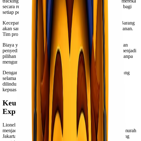
tracking modern, pelanggan dapat memantau status kiriman mereka
secara real-time. Hal ini memberikan rasa aman dan nyaman bagi
setiap pengguna jasa.
Kecepatan menjadi salah satu fokus utama Lionel Express. Barang
akan sampai tepat waktu tanpa mengorbankan kualitas pelayanan.
Tim profesional siap membantu setiap langkah pengiriman.
Biaya yang ditawarkan sangat kompetitif dibandingkan dengan
penyedia lainnya di pasar. Hal ini membuat Lionel Express menjadi
pilihan ideal untuk bisnis atau individu yang ingin berhemat tanpa
mengurangi layanan.
Dengan armada kendaraan yang terawat baik, keamanan barang
selama perjalanan juga terjamin dengan baik. Setiap barang
dilindungi agar tiba di tujuan dalam kondisi sempurna demi
kepuasan pelanggan.
Keunggulan dan Kelebihan Lionel
Express
Lionel Express menawarkan berbagai keunggulan yang
menjadikannya pilihan utama dalam layanan ekspedisi cargo murah
Jakarta Serang. Salah satu kelebihan utamanya adalah tarif yang