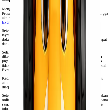
Mengirim barang dengan Lionel Express sangatlah mudah.
Prosesnya dirancang untuk kenyamanan pelanggan dari awal hingga
akhir. Pertama, Anda dapat mengunjungi situs website
Lionel
Express
atau menghubungi layanan pelanggan.
Setelah itu, tim kami akan membantu Anda menentukan jenis
layanan yang sesuai dengan kebutuhan pengiriman. Apakah itu
dokumen penting atau barang besar, semua bisa diatur dengan cepat
dan efektif.
Selanjutnya, Anda perlu menyiapkan paket. Pastikan barang
dikemas dengan baik agar aman selama perjalanan, namun Anda
juga bisa menggunakan jasa packing dari Lionel Express apabila
tidak mempunyai waktu untuk melakukan pengemasan. Tim Lionel
Express juga menyediakan
tips packing barang
yang tepat.
Ketika paket sudah siap, jadwalkan penjemputan melalui aplikasi
atau telepon. Petugas akan datang sesuai waktu yang telah
disepakati untuk mengambil barang dari lokasi Anda.
Setelah diambil, proses pelacakan dimulai. Dengan sistem pelacakan
online, Anda dapat memantau posisi kiriman kapan saja dan di mana
saja. Ini memberikan rasa tenang saat menunggu paket sampai ke
tujuan di Serang.