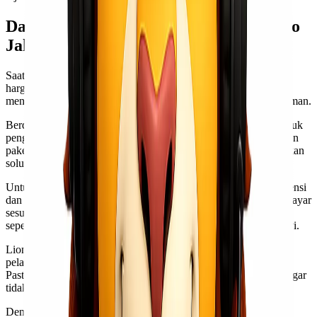
Daftar Harga dan Tarif Ekspedisi Cargo
Jakarta-Serang
Saat memilih layanan
ekspedisi cargo murah Jakarta Serang
,
harga menjadi salah satu faktor penting. Lionel Express
menghadirkan tarif yang kompetitif untuk berbagai jenis pengiriman.
Berdasarkan ukuran dan berat barang, tarif dapat bervariasi. Untuk
pengiriman barang kecil hingga sedang, Anda bisa memanfaatkan
paket hemat yang ditawarkan oleh Lionel Express. Ini memberikan
solusi ekonomis bagi usaha kecil atau individu.
Untuk kiriman besar atau berat, biaya dihitung berdasarkan dimensi
dan bobot aktual barang. Hal ini memastikan Anda hanya membayar
sesuai dengan apa yang dikirimkan. Dengan transparansi harga
seperti ini, tidak ada lagi kekhawatiran tentang biaya tersembunyi.
Lionel Express juga sering menawarkan promo menarik untuk
pelanggan baru maupun loyalitas bagi pengguna setia mereka.
Pastikan untuk mengecek website resmi mereka secara berkala agar
tidak ketinggalan penawaran spesial.
Dengan semua pilihan dan fleksibilitas dalam tarifnya, mengirim