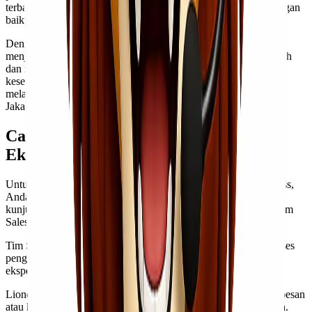
terbaru. Keterbukaan dalam berkomunikasi menciptakan hubungan
baik antara perusahaan dan pelanggan.
Dengan semua upaya ini, Lionel Express berkomitmen untuk
menjadikan pengalaman pengiriman barang menjadi lebih mudah
dan menyenangkan bagi setiap kliennya. Setiap interaksi adalah
kesempatan bagi mereka untuk tampil lebih baik lagi dalam
melayani kebutuhan pelanggan di bidang ekspedisi cargo murah
Jakarta Serang.
Cara Menghubungi dan Memesan Jasa
Ekspedisi Lionel Express
Untuk menghubungi dan memesan jasa ekspedisi Lionel Express,
Anda dapat melakukan beberapa langkah sederhana. Pertama,
kunjungi situs web resmi
Lionel Express
dan hubungi nomor Tim
Sales melalui WhatsApp yang tertera di website.
Tim Sales kami akan memberikan penjelasan detail tentang proses
pengiriman serta menjawab semua pertanyaan terkait layanan
ekspedisi cargo murah Jakarta Medan.
Lionel Express juga aktif di media sosial. Anda bisa mengirim pesan
atau komentar untuk mendapatkan respon cepat dari tim mereka.