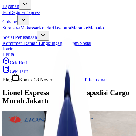
Layanan
Eco
Reguler
Express
Cabang
Surabaya
Makassar
Kendari
Jayapura
Merauke
Manado
Sosial Perusahaan
Komitmen Ramah Lingkungan
Program Sosial
Karir
Berita
Cek Resi
Cek Tarif
Blog
Kamis, 28 November 2024
Ulfi Khasanah
Lionel Express Jagonya Ekspedisi Cargo
Murah Jakarta Serang