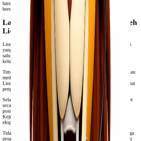
barang dari Jakarta ke Serang jadi lebih mudah dan terjangkau
bersama Lionel Express.
Layanan Pelanggan yang Disediakan oleh
Lionel Express
Lionel Express memahami betapa pentingnya layanan pelanggan
yang responsif dan berkualitas. Mereka menyediakan berbagai
saluran komunikasi untuk memastikan setiap pertanyaan atau
keluhan dapat ditangani dengan cepat.
Tim layanan pelanggan siap membantu melalui telepon, email, atau
media sosial. Dengan dukungan 24/7, Anda bisa menghubungi
Lionel Express kapan saja untuk mendapatkan informasi mengenai
pengiriman cargo Anda.
Selain itu, Lionel Express juga menawarkan fitur pelacakan paket
secara real-time. Ini memungkinkan pelanggan untuk memantau
posisi barang mereka selama proses pengiriman dengan mudah.
Kejelasan ini memberikan rasa tenang bagi para pengguna jasa
ekspedisi.
Tidak hanya fokus pada penyelesaian masalah, tim pelayanan juga
proaktif dalam memberikan informasi tentang promo dan layanan