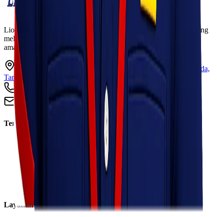
Lionel Express adalah perusahaan jasa pengiriman terpercaya yang
melayani pengiriman barang ke seluruh Indonesia dengan cepat,
aman, dan harga kompetitif.
Ruko Garden Square Blok G No. 11-12 Jurumudi baru, Benda,
Tangerang, Banten 15124
+62 813 8838 8182
info@lionelexpress.com
Tentang Kami
Tentang Kami
Visi & Misi
Sosial Perusahaan
Karir
Cabang
Informasi
Layanan