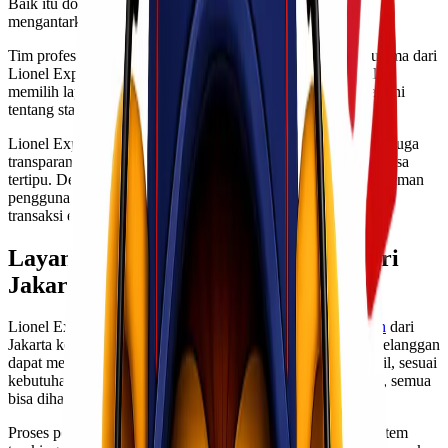
Baik itu dokumen penting atau barang berat, kami siap
mengantarkan ke tujuan dengan tepat waktu.
Tim profesional yang terlatih juga menjadi salah satu aset utama dari
Lionel Express. Kami selalu siap membantu pelanggan dalam
memilih layanan yang sesuai dan memberikan informasi terkini
tentang status pengiriman.
Lionel Express tidak hanya menawarkan harga bersaing tapi juga
transparansi dalam biaya sehingga pelanggan tidak akan merasa
tertipu. Dengan pelayanan yang ramah dan responsif, pengalaman
pengguna pun jadi semakin menyenangkan saat melakukan
transaksi ekspedisi cargo murah Jakarta Serang ini.
Layanan Ekspedisi Cargo Murah dari
Jakarta ke Serang
Lionel Express menawarkan layanan
ekspedisi cargo murah
dari
Jakarta ke Serang dengan berbagai pilihan yang fleksibel. Pelanggan
dapat mengirimkan barang dalam jumlah besar maupun kecil, sesuai
kebutuhan. Dari dokumen penting hingga barang dagangan, semua
bisa dihandalkan.
Proses pengiriman sangat sederhana dan efisien. Dengan sistem