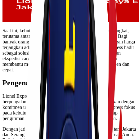
Saat ini, kebutuhan akan pengiriman barang semakin meningkat,
terutama antara kota-kota besar seperti Jakarta dan Serang. Bagi
banyak orang, mencari jasa ekspedisi yang terpercaya dengan harga
terjangkau adalah hal yang penting. Di sinilah Lionel Express hadir
sebagai solusi terbaik untuk Anda. Dengan beragam layanan
ekspedisi cargo murah Jakarta Serang, Lionel Express siap
membantu memenuhi kebutuhan logistik Anda secara efisien dan
cepat.
Pengenalan tentang Lionel Express
Lionel Express adalah perusahaan ekspedisi yang telah
berpengalaman dalam industri pengiriman barang. Didirikan dengan
komitmen untuk memberikan layanan terbaik, Lionel Express fokus
pada kebutuhan pelanggan. Kami memahami bahwa setiap
pengiriman memiliki karakteristik dan tantangan tersendiri.
Dengan jaringan luas di seluruh Indonesia, khususnya antara Jakarta
dan Serang, Lionel Express memudahkan proses pengiriman Anda.