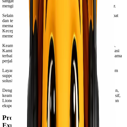
sangat bersaing. Dengan harga terjangkau, pelanggan dapat
mengirimkan barang tanpa harus mengkhawatirkan biaya besar.
Selain itu, Lionel Express dikenal dengan pengiriman yang cepat
dan tepat waktu. Tim profesional mereka bekerja keras untuk
memastikan setiap kiriman sampai di tujuan sesuai jadwal.
Kecepatan ini tentunya menjadi nilai tambah bagi bisnis yang
memerlukan pengiriman tepat waktu.
Keamanan barang juga menjadi prioritas utama Lionel Express.
Kami menggunakan kemasan yang aman dan metode transportasi
terbaik untuk menjaga agar barang tetap dalam kondisi baik selama
perjalanan.
Layanan pelanggan di Lionel Express juga patut diapresiasi. Tim
support siap membantu menjawab pertanyaan dan memberikan
solusi jika terjadi masalah selama proses pengiriman.
Dengan kombinasi antara harga kompetitif, kecepatan pelayanan,
keamanan tinggi, serta dukungan customer service yang responsif,
Lionel Express memang layak dipertimbangkan untuk kebutuhan
ekspedisi cargo Anda dari Jakarta ke Serang.
Proses Kirim Barang dengan Lionel
Express