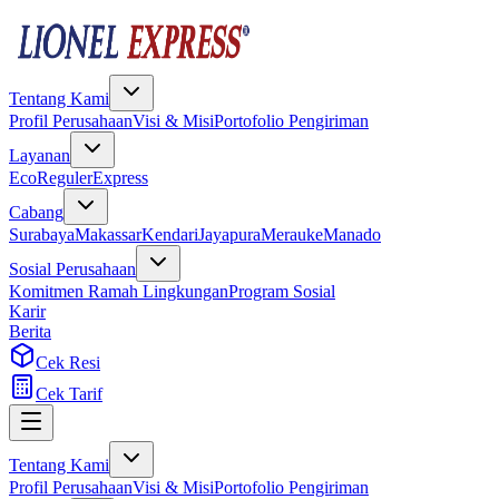
Tentang Kami
Profil Perusahaan
Visi & Misi
Portofolio Pengiriman
Layanan
Eco
Reguler
Express
Cabang
Surabaya
Makassar
Kendari
Jayapura
Merauke
Manado
Sosial Perusahaan
Komitmen Ramah Lingkungan
Program Sosial
Karir
Berita
Cek Resi
Cek Tarif
Tentang Kami
Profil Perusahaan
Visi & Misi
Portofolio Pengiriman