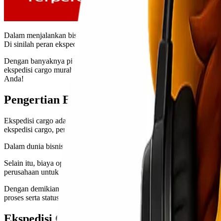
Dalam menjalankan bisnis, pengiriman barang menjadi salah satu hal 
Di sinilah peran ekspedisi cargo murah sangat dibutuhkan. Anda past
Dengan banyaknya pilihan, mungkin Anda merasa bingung menentuka
ekspedisi cargo murah dari Jakarta ke Pekanbaru melalui Lionel Expre
Anda!
Pengertian Ekspedisi Cargo dan Pentingny
Ekspedisi cargo adalah layanan pengiriman barang dalam jumlah besar 
ekspedisi cargo, perusahaan dapat memastikan barang-barang mereka
Dalam dunia bisnis yang kompetitif, efisiensi adalah kunci. Proses
Selain itu, biaya operasional juga menjadi pertimbangan utama. Me
perusahaan untuk lebih fokus pada pengembangan produk atau layana
Dengan demikian, pemilihan penyedia jasa ekspedisi yang tepat bukan
proses serta status kiriman akan memberikan keuntungan lebih bagi pela
Ekspedisi Cargo Murah dari Jakarta ke Pe