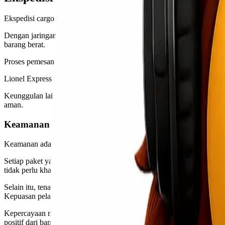
Ekspedisi cargo murah dari Jakarta ke Pekanbaru kini semakin muda
Dengan jaringan yang luas, Lionel Express memastikan barang Anda 
barang berat.
Proses pemesanan juga sangat sederhana. Cukup kunjungi website mere
Lionel Express mengutamakan kepuasan pelanggan dengan memberikan 
Keunggulan lainnya adalah kemampuan tracking secara real-time. Pe
aman.
Keamanan dan Kepercayaan Menggunakan Lionel E
Keamanan adalah prioritas utama dalam setiap layanan pengiriman. L
Setiap paket yang dikirimkan melalui Lionel Express dilengkapi den
tidak perlu khawatir tentang keberadaan kiriman.
Selain itu, tenaga kerja yang terlatih juga berkontribusi besar ter
Kepuasan pelanggan adalah misi kami.
Kepercayaan merupakan fondasi hubungan antara penyedia jasa dan p
positif dari banyak klien menjadi bukti kualitas layanan kita.