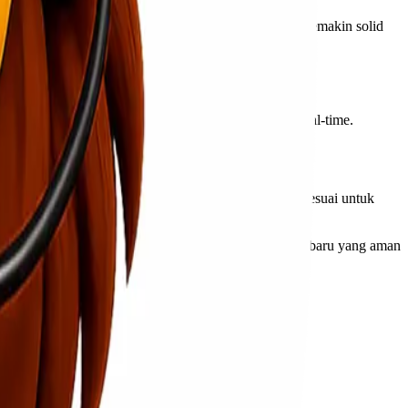
an dilakukan. Komunikasi terbuka membuat hubungan semakin solid
unggulan mereka adalah layanan pelacakan secara real-time.
sa menghubungi mereka tanpa kesulitan.
wa barang Anda akan dikirim dengan kendaraan yang sesuai untuk
jika Anda mencari ekspedisi cargo murah Jakarta Pekanbaru yang aman