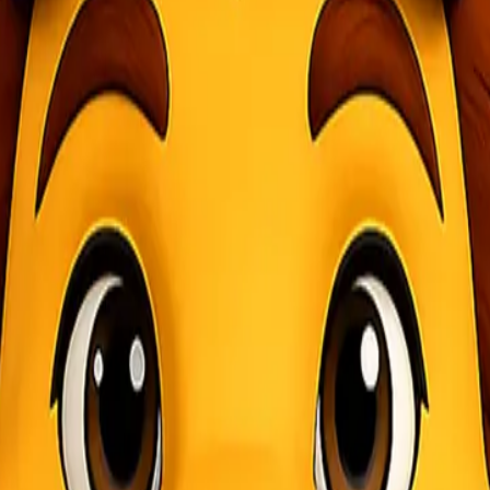
yang sangat krusial. Terutama bagi mereka yang memiliki pelanggan di b
i ingin menemukan layanan yang tidak hanya terjangkau tetapi juga ama
n mana yang terbaik untuk kebutuhan Anda. Namun, jangan khawatir
ss. Mari kita telusuri lebih dalam tentang apa itu ekspedisi cargo dan
a dalam Bisnis
dari satu lokasi ke lokasi lain. Layanan ini sangat penting bagi berba
 sampai ke tujuan dengan aman dan tepat waktu.
 pengiriman yang cepat dan handal mampu meningkatkan kepuasan pelang
nggunakan jasa ekspedisi cargo murah membantu mengurangi pengeluar
n lainnya.
 hanya soal harga tetapi juga tentang keamanan dan keandalan dalam s
ku usaha di era digital saat ini.
kanbaru via Lionel Express