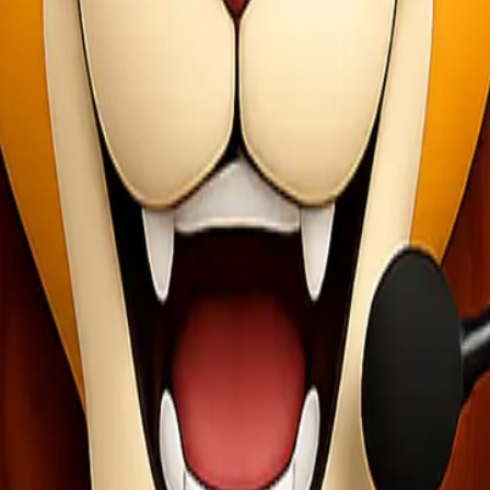
formasi lebih lanjut kepada pelanggan sebelum dan setelah pengirim
ress
man pengiriman barang menjadi lebih mudah dan nyaman. Salah satu ke
di mana saja.
siap membantu setiap waktu. Jika ada pertanyaan atau kendala, Anda bi
u faktor penting dalam layanan ekspedisi ini. Mereka memastikan bah
itmen untuk memberikan pelayanan terbaik bagi para pelanggan. Jadi, 