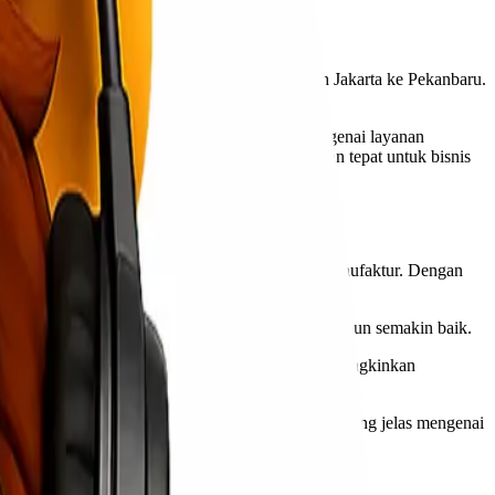
erbagai daerah. Salah satu rute penting adalah Jakarta ke Pekanbaru.
n dan terpercaya.
! Kami hadir untuk memberikan informasi mengenai layanan
 mengapa memilih Lionel Express adalah keputusan tepat untuk bisnis
gai jenis bisnis, mulai dari perdagangan hingga manufaktur. Dengan
gan. Ketika pelanggan puas, reputasi perusahaan pun semakin baik.
an tanpa mengorbankan kualitas layanan. Ini memungkinkan
etiap pengiriman barang. Ketersediaan informasi yang jelas mengenai