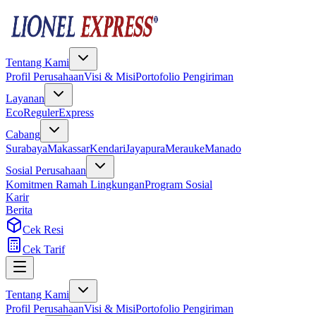
Tentang Kami
Profil Perusahaan
Visi & Misi
Portofolio Pengiriman
Layanan
Eco
Reguler
Express
Cabang
Surabaya
Makassar
Kendari
Jayapura
Merauke
Manado
Sosial Perusahaan
Komitmen Ramah Lingkungan
Program Sosial
Karir
Berita
Cek Resi
Cek Tarif
Tentang Kami
Profil Perusahaan
Visi & Misi
Portofolio Pengiriman