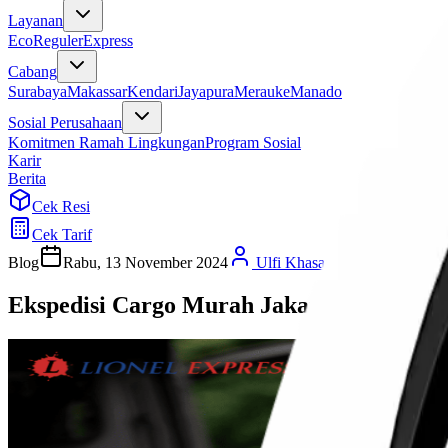
Layanan
Eco
Reguler
Express
Cabang
Surabaya
Makassar
Kendari
Jayapura
Merauke
Manado
Sosial Perusahaan
Komitmen Ramah Lingkungan
Program Sosial
Karir
Berita
Cek Resi
Cek Tarif
Blog
Rabu, 13 November 2024
Ulfi Khasanah
Ekspedisi Cargo Murah Jakarta Pekanbar