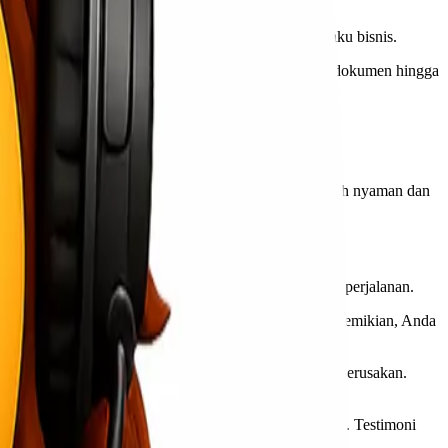
ngiriman yang efisien dan terjangkau bagi semua pelaku bisnis.
uk memenuhi kebutuhan pengiriman Anda, mulai dari dokumen hingga
njut tentang tarif dan estimasi waktu tiba.
ya tersembunyi atau pelayanan yang kurang memadai.
a, menjadikan pengalaman kirim-mengirim menjadi lebih nyaman dan
langkah untuk menjaga barang Anda tetap aman selama perjalanan.
u posisi barang kapan saja dan di mana saja. Dengan demikian, Anda
ang dengan hati-hati agar sampai ke tujuan tanpa ada kerusakan.
 cargo murah Jakarta Pekanbaru yang dapat diandalkan. Testimoni