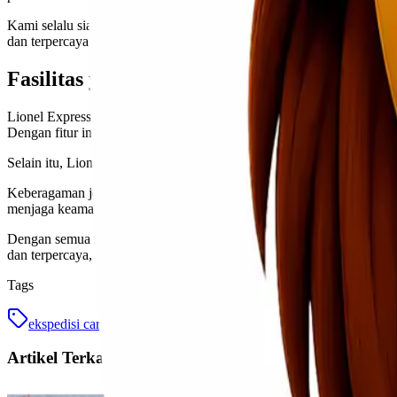
Kami selalu siap membantu menjawab pertanyaan atau memberikan in
dan terpercaya antara kami dan pengguna jasa.
Fasilitas yang Ditawarkan oleh Lionel Exp
Lionel Express menawarkan berbagai fasilitas yang membuat pengala
Dengan fitur ini, Anda dapat memantau posisi kiriman kapan saja dan 
Selain itu, Lionel Express juga memiliki tim customer service yang 
Keberagaman jenis kendaraan yang digunakan juga menjadi salah sat
menjaga keamanan serta kondisi barang selama perjalanan.
Dengan semua fasilitas tersebut, Lionel Express benar-benar berkom
dan terpercaya, pilihan tepat jatuh pada Lionel Express!
Tags
ekspedisi cargo murah
jakarta pekanbaru
Artikel Terkait