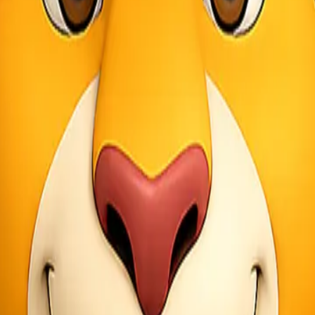
h dengan layanan
Lionel Express
. Perusahaan ini menawarkan solusi pe
sampai tepat waktu. Berbagai pilihan
layanan pengiriman
tersedia unt
ka atau hubungi customer service untuk mendapatkan informasi lebih la
transparansi dalam setiap transaksi. Tak perlu khawatir tentang bia
langgan dapat memantau status pengiriman kapan saja dan di mana saj
xpress
ionel Express memahami betul hal ini dan telah menerapkan berbagai 
gan sistem pelacakan real-time. Ini memungkinkan Anda untuk memanta
hadap keamanan pengiriman. Kurir kami tahu bagaimana memperlakukan bar
elanggan. Lionel Express telah membangun reputasi sebagai ekspedisi