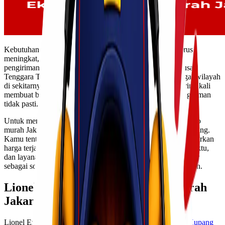
Kebutuhan pengiriman barang dari Jakarta ke Kupang terus
meningkat, baik untuk keperluan bisnis, proyek, maupun
pengiriman pribadi. Kupang sebagai ibu kota Provinsi Nusa
Tenggara Timur menjadi pusat distribusi barang ke berbagai wilayah
di sekitarnya. Namun, tantangan jarak dan lintas pulau sering kali
membuat biaya pengiriman menjadi mahal dan waktu pengiriman
tidak pasti.
Untuk menjawab kebutuhan tersebut, memilih ekspedisi cargo
murah Jakarta Kupang yang terpercaya menjadi langkah penting.
Kamu tentu membutuhkan layanan yang tidak hanya menawarkan
harga terjangkau, tetapi juga keamanan barang, ketepatan waktu,
dan layanan yang profesional. Di sinilah Lionel Express hadir
sebagai solusi pengiriman cargo yang aman, cepat, dan efisien.
Lionel Express Melayani Cargo Murah
Jakarta Kupang
Lionel Express melayani pengiriman
cargo murah Jakarta Kupang