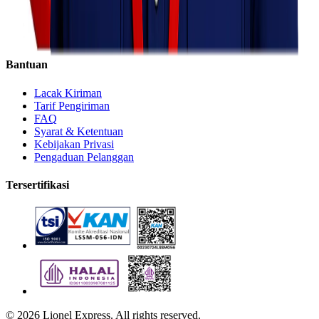
Express
Regular
Eco
Bantuan
Lacak Kiriman
Tarif Pengiriman
FAQ
Syarat & Ketentuan
Kebijakan Privasi
Pengaduan Pelanggan
Tersertifikasi
©
2026
Lionel Express. All rights reserved.