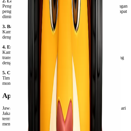
2. Layanan terpercaya dan berpengalaman
Pengiriman lintas pulau membutuhkan penanganan khusus. Dengan
pengalaman kami, risiko keterlambatan dan kerusakan barang dapat
diminimalkan.
3. Barang aman dengan standar packing yang baik
Kami memastikan setiap barang dikemas dan ditangani sesuai
dengan jenisnya, sehingga aman selama proses pengiriman.
4. Estimasi waktu pengiriman yang jelas
Kami memberikan estimasi waktu pengiriman yang realistis dan
transparan, sehingga kamu bisa merencanakan penerimaan barang
dengan lebih baik.
5. Customer service responsif
Tim kami siap membantu kamu mulai dari konsultasi hingga
monitoring pengiriman barang.
Apa Bisa Kirim Genset?
Jawabannya, bisa. Lionel Express melayani pengiriman genset dari
Jakarta ke Kupang dengan aman dan sesuai prosedur. Genset
termasuk kategori barang berat dan berdimensi besar, sehingga
membutuhkan penanganan khusus.