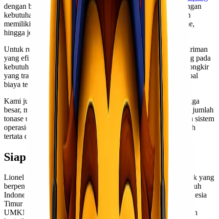
dengan berbagai pilihan layanan yang dapat disesuaikan dengan
kebutuhan kamu. Kami memahami bahwa setiap pengiriman
memiliki karakteristik yang berbeda, mulai dari berat, volume,
hingga jenis barang yang dikirim.
Untuk rute Jakarta Kupang, kami menggunakan moda pengiriman
yang efisien, baik melalui jalur udara maupun laut, tergantung pada
kebutuhan waktu dan anggaran kamu. Dengan perhitungan ongkir
yang transparan dan kompetitif, kamu tidak perlu khawatir soal
biaya tersembunyi.
Kami juga melayani pengiriman cargo dalam skala kecil hingga
besar, mulai dari puluhan kilogram hingga pengiriman dalam jumlah
tonase untuk kebutuhan proyek atau distribusi usaha. Dengan sistem
operasional yang terintegrasi, proses pengiriman menjadi lebih
tertata dan terpantau dengan baik.
Siapa Itu Lionel Express?
Lionel Express adalah perusahaan jasa pengiriman dan logistik yang
berpengalaman dalam melayani pengiriman domestik ke seluruh
Indonesia, termasuk pengiriman lintas pulau ke wilayah Indonesia
Timur seperti Kupang. Kami hadir untuk membantu individu,
UMKM, hingga perusahaan besar dalam mengelola kebutuhan