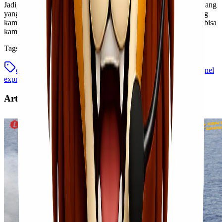
Jadi, jika kamu sedang mencari jasa ekspedisi cargo Jakarta Kupang
yang aman, cepat, dan terpercaya, percayakan pengiriman barang
kamu pada kami. Lionel Express, solusi pengiriman cargo yang bisa
kamu andalkan.
Tags
cargo murah jakarta kupang
ekspedisi cargo murah
lionel
express
Artikel Terkait