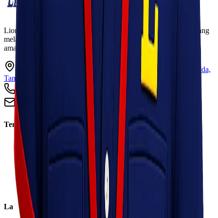
Lionel Express adalah perusahaan jasa pengiriman terpercaya yang
melayani pengiriman barang ke seluruh Indonesia dengan cepat,
aman, dan harga kompetitif.
Ruko Garden Square Blok G No. 11-12 Jurumudi baru, Benda,
Tangerang, Banten 15124
+62 813 8838 8182
info@lionelexpress.com
Tentang Kami
Tentang Kami
Visi & Misi
Sosial Perusahaan
Karir
Cabang
Informasi
Layanan