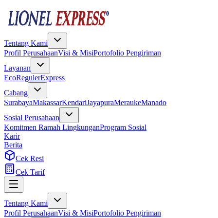
Tentang Kami
Profil Perusahaan
Visi & Misi
Portofolio Pengiriman
Layanan
Eco
Reguler
Express
Cabang
Surabaya
Makassar
Kendari
Jayapura
Merauke
Manado
Sosial Perusahaan
Komitmen Ramah Lingkungan
Program Sosial
Karir
Berita
Cek Resi
Cek Tarif
Tentang Kami
Profil Perusahaan
Visi & Misi
Portofolio Pengiriman