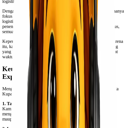
logistik mereka.
Dengan tim yang profesional dan berpengalaman, kami tidak hanya
fokus pada pengiriman barang, tetapi juga memberikan solusi
logistik yang tepat guna. Mulai dari konsultasi pengiriman,
penentuan moda transportasi, hingga penanganan barang khusus,
semua kami lakukan dengan standar pelayanan yang tinggi.
Kepercayaan pelanggan menjadi prioritas utama kami. Oleh karena
itu, kami terus meningkatkan kualitas layanan agar setiap barang
yang kamu kirim dapat sampai ke tujuan dengan aman dan tepat
waktu.
Keunggulan Kirim Barang di Lionel
Express
Menggunakan jasa Lionel Express untuk ekspedisi cargo Jakarta
Kupang memberikan berbagai keunggulan, di antaranya:
1. Tarif cargo murah dan kompetitif
Kami menawarkan harga pengiriman yang bersaing tanpa
mengurangi kualitas layanan. Cocok untuk kebutuhan personal
maupun bisnis jangka panjang.