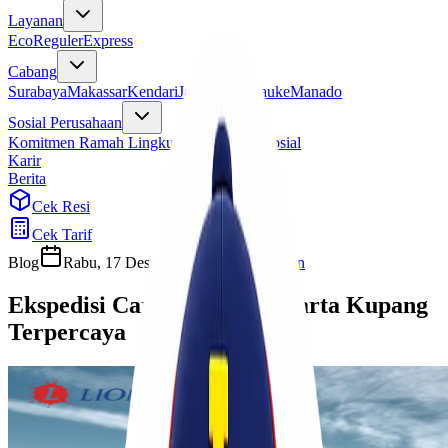
Layanan
Eco
Reguler
Express
Cabang
Surabaya
Makassar
Kendari
Jayapura
Merauke
Manado
Sosial Perusahaan
Komitmen Ramah Lingkungan
Program Sosial
Karir
Berita
Cek Resi
Cek Tarif
Blog
Rabu, 17 Desember 2025
Cherryn
Ekspedisi Cargo Murah Jakarta Kupang
Terpercaya