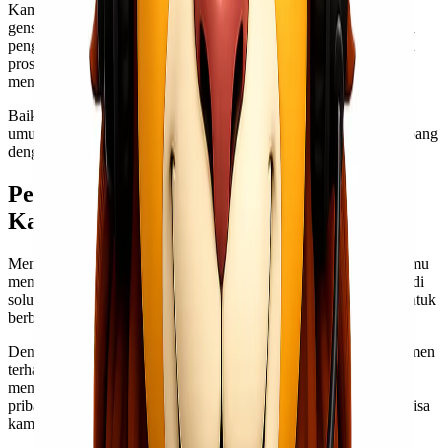
Kami akan membantu kamu mulai dari pengecekan spesifikasi
genset, perhitungan berat dan volume, hingga menentukan moda
pengiriman yang paling sesuai. Selain itu, kami juga memastikan
proses packing dan pengamanan dilakukan dengan benar untuk
menghindari kerusakan selama perjalanan.
Baik genset untuk kebutuhan proyek, industri, maupun fasilitas
umum, kami siap mendukung pengirimannya hingga tiba di Kupang
dengan aman.
Percayakan Pengiriman Barang pada
Kami
Mengirim barang ke Kupang tidak perlu ribet dan mahal jika kamu
memilih partner ekspedisi yang tepat. Lionel Express siap menjadi
solusi ekspedisi cargo murah Jakarta Kupang yang terpercaya untuk
berbagai kebutuhan kamu.
Dengan layanan profesional, harga yang kompetitif, serta komitmen
terhadap keamanan dan ketepatan waktu, kami hadir untuk
memastikan setiap pengiriman berjalan lancar. Mulai dari barang
pribadi, cargo besar, hingga barang berat seperti genset, semua bisa
kami tangani dengan baik.