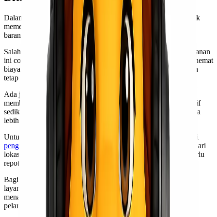
Dalam dunia ekspedisi, berbagai jenis layanan ditawarkan untuk
memenuhi kebutuhan pelanggan. Ini penting agar pengiriman
barang dapat dilakukan dengan efisien dan sesuai harapan.
Salah satu layanan yang umum adalah pengiriman reguler. Layanan
ini cocok bagi mereka yang tidak terburu-buru dan ingin menghemat
biaya. Pengiriman biasanya memakan waktu lebih lama, namun
tetap terjamin keamanannya.
Ada juga layanan ekspres yang menjadi pilihan tepat jika Anda
membutuhkan barang sampai dalam waktu singkat. Dengan tarif
sedikit lebih tinggi, pengiriman akan diprioritaskan sehingga tiba
lebih cepat di tujuan.
Untuk pelanggan yang mencari kemudahan ekstra, tersedia opsi
pengiriman door to door
. Dalam hal ini, barang akan dijemput dari
lokasi Anda dan diantarkan langsung ke alamat tujuan tanpa perlu
repot mengurus proses pengiriman sendiri.
Bagi pemilik bisnis atau individu dengan volume kiriman besar,
layanan pickup sangat ideal. Beberapa penyedia jasa bahkan
menawarkan free pick up sebagai nilai tambah untuk menarik
pelanggan baru.