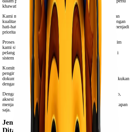
dalam pengiriman barang. Dengan layanan kami, Anda tidak perlu
khawatir lagi.
Kami menawarkan harga yang kompetitif tanpa mengorbankan
kualitas layanan. Setiap paket yang diambil akan ditangani dengan
hati-hati oleh tim profesional kami. Keamanan barang Anda menjadi
prioritas utama.
Proses
pengiriman
sangat mudah. Cukup hubungi kami, dan tim
kami siap membantu dari awal hingga akhir. Tidak hanya itu,
pelanggan juga dapat melacak kiriman secara real-time melalui
sistem pelacakan online yang kami sediakan.
Komitmen Lionel Express adalah memberikan pengalaman
pengiriman terbaik bagi setiap klien. Apakah Anda mengirim
dokumen penting atau barang besar sekalipun, semua bisa dilakukan
dengan cepat dan efisien.
Dengan jaringan luas di seluruh Indonesia, termasuk Gorontalo,
aksesibilitas menjadi lebih baik. Layanan pelanggan 24/7 siap
menjawab setiap pertanyaan atau kebutuhan mendesak Anda kapan
saja.
Jenis-jenis Layanan Ekspedisi yang
Ditawarkan