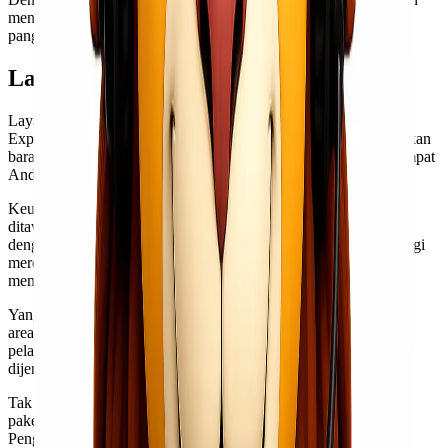
mengirim cargo jadi lebih mudah dan nyaman. Cukup satu
panggilan telepon, semua urusan pengiriman beres!
Layanan Pick Up, Bisa Free Pick Up!
Layanan Pick Up menjadi salah satu fitur unggulan dari Lionel
Express. Dengan layanan ini, Anda tidak perlu repot mengantarkan
barang ke lokasi pengiriman. Kami akan datang langsung ke tempat
Anda untuk mengambil barang yang ingin dikirim.
Keunggulan dari layanan ini adalah kemudahan yang
ditawarkannya. Anda bisa mengatur jadwal penjemputan sesuai
dengan waktu yang paling nyaman. Hal ini sangat membantu bagi
mereka yang memiliki kesibukan tinggi atau usaha kecil yang
membutuhkan solusi efisien.
Yang lebih menarik, kami juga menawarkan Free Pick Up untuk
area tertentu. Ini tentunya memberikan keuntungan lebih bagi
pelanggan setia kami. Tanpa biaya tambahan, barang Anda akan
dijemput tepat di depan pintu rumah atau kantor.
Tak hanya itu, tim profesional kami siap menangani semua jenis
paket mulai dari kecil hingga besar dengan hati-hati dan aman.
Pengalaman dan dedikasi tenaga kerja kami menjamin proses