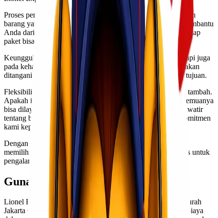
Proses pengiriman sangat sederhana dan cepat. Cukup siapkan
barang yang ingin dikirim, dan tim profesional kami akan membantu
Anda dari awal hingga akhir. Dengan sistem yang efisien, setiap
paket bisa sampai tepat waktu sesuai jadwal.
Keunggulan layanan ini tidak hanya terletak pada harga, tetapi juga
pada kehandalan dan keamanan pengiriman. Barang Anda akan
ditangani dengan baik agar tiba dalam kondisi sempurna di tujuan.
Fleksibilitas dalam memilih jenis layanan juga menjadi nilai tambah.
Apakah itu dokumen penting atau barang berat sekalipun, semuanya
bisa dilayani dengan optimal oleh tim kami. Tidak perlu khawatir
tentang biaya tambahan tersembunyi; transparansi adalah komitmen
kami kepada pelanggan.
Dengan banyaknya pilihan ekspedisi saat ini, pastikan Anda
memilih jasa yang memberi nilai lebih seperti Lionel Express untuk
pengalaman pengiriman terbaik dari Jakarta ke Gorontalo!
Gunakan Lionel Express!
Lionel Express adalah pilihan tepat untuk ekspedisi cargo murah
Jakarta Gorontalo. Kami memahami pentingnya waktu dan biaya