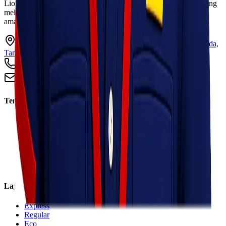
Lionel Express adalah perusahaan jasa pengiriman terpercaya yang
melayani pengiriman barang ke seluruh Indonesia dengan cepat,
aman, dan harga kompetitif.
Ruko Garden Square Blok G No. 11-12 Jurumudi baru, Benda,
Tangerang, Banten 15124
+62 813 8838 8182
info@lionelexpress.com
Tentang Kami
Tentang Kami
Visi & Misi
Sosial Perusahaan
Karir
Cabang
Informasi
Layanan
Express
Regular
Eco