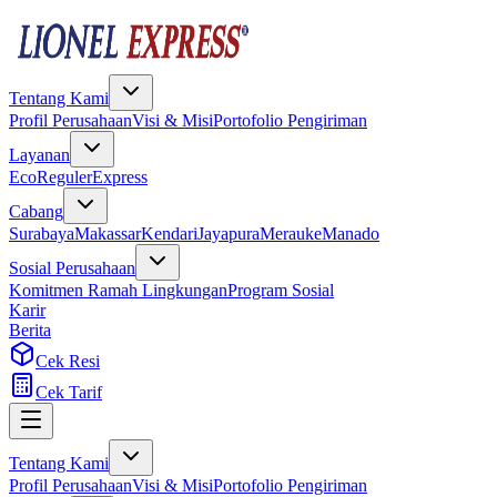
Tentang Kami
Profil Perusahaan
Visi & Misi
Portofolio Pengiriman
Layanan
Eco
Reguler
Express
Cabang
Surabaya
Makassar
Kendari
Jayapura
Merauke
Manado
Sosial Perusahaan
Komitmen Ramah Lingkungan
Program Sosial
Karir
Berita
Cek Resi
Cek Tarif
Tentang Kami
Profil Perusahaan
Visi & Misi
Portofolio Pengiriman