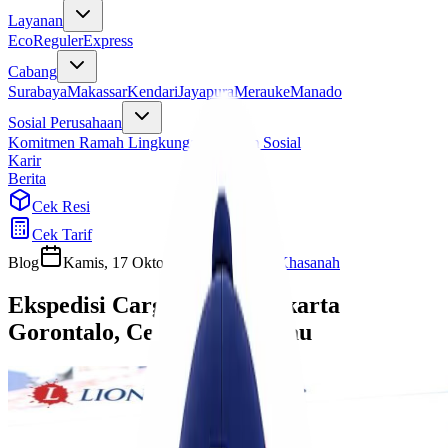
Layanan
Eco
Reguler
Express
Cabang
Surabaya
Makassar
Kendari
Jayapura
Merauke
Manado
Sosial Perusahaan
Komitmen Ramah Lingkungan
Program Sosial
Karir
Berita
Cek Resi
Cek Tarif
Blog
Kamis, 17 Oktober 2024
Ulfi Khasanah
Ekspedisi Cargo Murah Jakarta
Gorontalo, Cepat Terjangkau