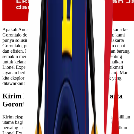
Apakah Anda mencari cara untuk mengirim barang dari Jakarta ke
Gorontalo dengan biaya yang terjangkau? Jangan khawatir, kami
punya solusinya. Dengan layanan ekspedisi cargo murah Jakarta
Gorontalo, pengiriman barang Anda bisa dilakukan dengan cepat
dan efisien. Di era sekarang ini, kebutuhan akan pengiriman barang
semakin meningkat, dan memilih jasa yang tepat sangat penting
untuk kelancaran bisnis atau kebutuhan pribadi Anda. Kenalkan
Lionel Express, pilihan terbaik bagi Anda yang ingin menikmati
layanan berkualitas tanpa harus merogoh kocek terlalu dalam. Mari
kita eksplor lebih lanjut tentang berbagai layanan menarik yang
ditawarkan!
Kirim Ekspedisi Cargo Murah Jakarta
Gorontalo
Kirim ekspedisi cargo murah Jakarta Gorontalo kini menjadi pilihan
utama bagi banyak orang. Layanan ini menawarkan tarif yang
bersaing tanpa mengorbankan kualitas. Anda dapat mengandalkan
Lionel Express untuk semua kebutuhan pengiriman barang.