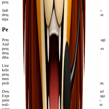
pengambilan berlangsung cepat dan tanpa kendala.
Jadi, jika Anda mencari ekspedisi cargo murah Jakarta Gorontalo
dengan layanan pick up berkualitas, Lionel Express adalah pilihan
tepat!
Pengiriman Express dan VIP Service
Pengiriman Express dan VIP Service adalah pilihan yang ideal bagi
Anda yang membutuhkan kecepatan dan keandalan dalam
pengiriman barang. Dengan layanan ini, paket Anda akan diproses
dengan prioritas tinggi, sehingga dapat sampai tujuan lebih cepat
dibandingkan layanan reguler.
Lionel Express memahami pentingnya waktu dalam bisnis dan
kehidupan sehari-hari. Oleh karena itu, kami menawarkan solusi
pengiriman yang dirancang khusus untuk memenuhi kebutuhan
mendesak Anda. Kualitas pelayanan kami didukung oleh tim
profesional yang siap membantu setiap langkah proses pengiriman.
Dengan memilih Pengiriman Express atau VIP Service dari Lionel
Express, Anda tidak hanya mendapatkan tarif kompetitif tetapi juga
jaminan keamanan dan kepuasan pelanggan. Tersedia pelacakan
real-time untuk memastikan bahwa barang Anda berada di tangan
yang tepat dan berjalan sesuai rencana.