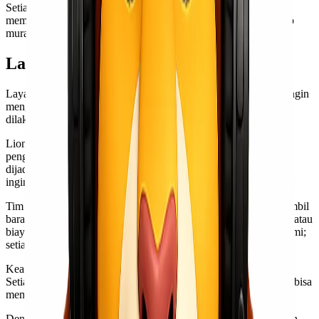
Setiap jenis layanan memiliki karakteristik tersendiri untuk
memfasilitasi beragam kebutuhan pengguna jasa ekspedisi cargo
murah Jakarta Gorontalo.
Layanan Door to Door
Layanan Door to Door adalah solusi terbaik untuk Anda yang ingin
mengirim barang tanpa repot. Dengan layanan ini, pengiriman
dilakukan langsung dari pintu rumah Anda ke tujuan akhir.
Lionel Express memahami betapa pentingnya efisiensi dalam
pengiriman cargo. Proses pengambilan dan penyerahan barang
dijadwalkan dengan baik agar sesuai dengan waktu yang Anda
inginkan.
Tim profesional kami akan datang ke lokasi Anda untuk mengambil
barang, sehingga Anda tidak perlu khawatir tentang transportasi atau
biaya tambahan lainnya. Pengemasan juga menjadi perhatian kami;
setiap barang ditangani dengan hati-hati.
Keamanan adalah prioritas utama selama proses pengiriman ini.
Setiap paket dilengkapi dengan tracking system, sehingga Anda bisa
memantau perjalanan kiriman sampai tiba di tangan penerima.
Dengan Layanan Door to Door dari Lionel Express, pengalaman