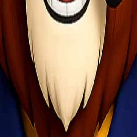
e lainnya untuk volume besar.
sa menjadi solusi. Metode ini cocok untuk:
 berdasarkan jenis barang, berat, volume, dan target waktu sampai.
 pengiriman. Kami akan arahkan solusi terbaik agar pengiriman tetap e
xpress
artner yang tepat, prosesnya bisa lebih sederhana, terukur, dan minim 