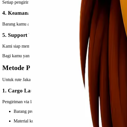
Setiap pengiriman bisa memiliki kebutuhan berbeda. Kami menyediak
4. Keamanan Barang Terjaga
Barang kamu akan melalui proses pengecekan dan penanganan sesuai s
5. Support Tim Responsif
Kami siap membantu menjawab pertanyaan, memberikan konsultasi rut
Bagi kamu yang memiliki bisnis distribusi dari Jakarta ke Tanjung P
Metode Pengiriman yang Cocok untuk Rut
Untuk rute Jakarta ke Tanjung Pinang, ada beberapa metode pengirima
1. Cargo Laut
Pengiriman via laut menjadi salah satu pilihan paling efisien untuk b
Barang proyek
Material konstruksi