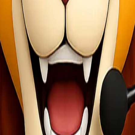
an opsi layanan yang bisa disesuaikan dengan kebutuhan kamu, baik u
tandar operasional. Kami memahami bahwa keamanan adalah prioritas ut
e, hingga membantu perhitungan estimasi biaya agar pengiriman kamu
inang secara rutin, memiliki partner ekspedisi yang konsisten dan bis
e Jakarta Tanjung Pinang?
n yang bisa dipilih sesuai kebutuhan barang dan urgensinya.
arang dalam jumlah besar atau berat. Metode ini cocok untuk: