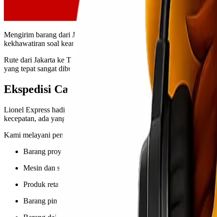
Mengirim barang dari Jakarta ke Tanjung Pinang bukan sekadar soal j
kekhawatiran soal keamanan barang selama perjalanan. Apalagi jika ba
Rute dari
Jakarta
ke
Tanjung Pinang
memang menjadi jalur distribusi 
yang tepat sangat dibutuhkan. Bersama Lionel Express, kamu bisa me
Ekspedisi Cargo Jakarta Tanjung Pinang d
Lionel Express hadir sebagai solusi
ekspedisi cargo Jakarta Tanjung 
kecepatan, ada yang fokus pada efisiensi biaya, dan ada juga yang m
Kami melayani pengiriman berbagai jenis barang, seperti:
Barang proyek dan konstruksi
Mesin dan sparepart
Produk retail dan distribusi toko
Barang pindahan kantor atau rumah