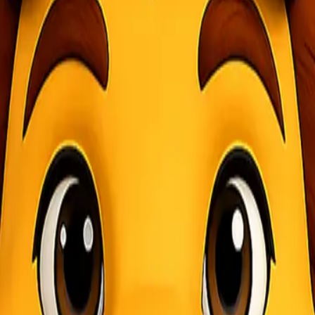
arak. Banyak bisnis dan individu yang menghadapi tantangan mulai dari
rang yang dikirim berukuran besar, dalam jumlah banyak, atau memiliki
penting, terutama untuk kebutuhan proyek, retail, hingga suplai barang
ngirim cargo dengan lebih tenang, aman, dan terjadwal.
i Lionel Express
Pinang
yang profesional dan berpengalaman. Kami memahami bahwa set
emprioritaskan keamanan ekstra.