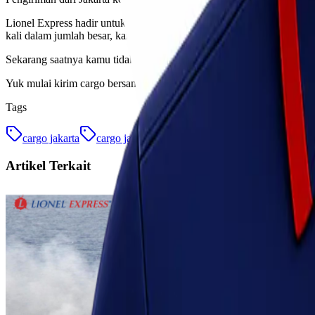
Lionel Express hadir untuk membantu kamu mengelola kebutuhan ekspe
kali dalam jumlah besar, kami siap mendukung.
Sekarang saatnya kamu tidak lagi khawatir soal distribusi antar pul
Yuk mulai kirim cargo bersama Lionel Express dan pastikan setiap b
Tags
cargo jakarta
cargo jakarta tanjung pinang
ekspedisi cargo
Artikel Terkait