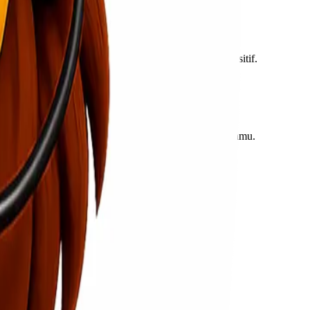
ntuk pengiriman reguler maupun dalam jumlah besar.
ama, terutama untuk barang bernilai tinggi atau sensitif.
 lebih terencana.
a diandalkan akan sangat membantu pertumbuhan usaha kamu.