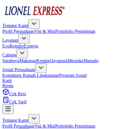
Tentang Kami
Profil Perusahaan
Visi & Misi
Portofolio Pengiriman
Layanan
Eco
Reguler
Express
Cabang
Surabaya
Makassar
Kendari
Jayapura
Merauke
Manado
Sosial Perusahaan
Komitmen Ramah Lingkungan
Program Sosial
Karir
Berita
Cek Resi
Cek Tarif
Tentang Kami
Profil Perusahaan
Visi & Misi
Portofolio Pengiriman