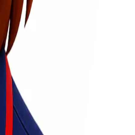
fisien dan aman.
risiko.