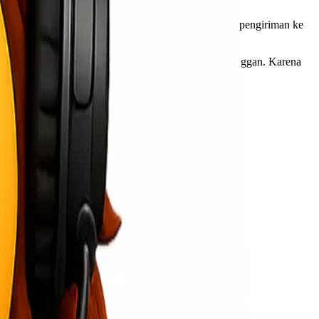
a, pengecekan, pengemasan (jika dibutuhkan), hingga pengiriman ke
k tertunda, atau bahkan kehilangan kepercayaan pelanggan. Karena
pengiriman.
i karakteristik rute dan kebutuhan logistiknya.
ang sudah terencana.