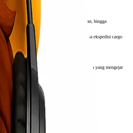
 keterbatasan jadwal kapal, risiko keterlambatan, hingga
 nilai tinggi.
 ke wilayah Kepulauan Riau. Di sinilah peran jasa ekspedisi cargo
iap pengiriman memiliki kebutuhan berbeda. Ada yang mengejar