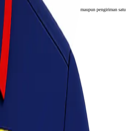
uk kebutuhan bisnis rutin, proyek tertentu, maupun pengiriman satu
ukan solusi cargo yang paling sesuai.