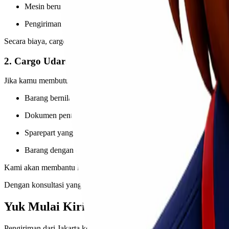
Mesin berukuran besar
Pengiriman partai besar
Secara biaya, cargo laut biasanya lebih ekonomis dibandingkan metod
2. Cargo Udara
Jika kamu membutuhkan pengiriman yang lebih cepat,
cargo udara
bi
Barang bernilai tinggi
Dokumen penting
Sparepart yang urgent
Barang dengan deadline ketat
Kami akan membantu kamu menentukan metode mana yang paling sesuai
Dengan konsultasi yang tepat, kamu tidak perlu bingung memilih jalur
Yuk Mulai Kirim Cargo Bersama Lionel E
Pengiriman dari Jakarta ke Tanjung Pinang tidak harus rumit. Dengan p