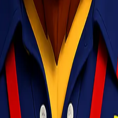
disi cargo Jakarta Tanjung Pinang dengan lebih profesional. Baik unt
au. Konsultasikan kebutuhan pengiriman kamu bersama tim kami, dan tem
arang sampai tujuan dengan aman dan tepat waktu.
ekspedisi cargo jakarta tanjung pinang
lionel express