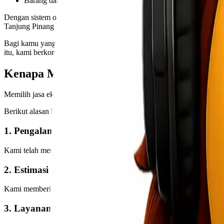
Barang dalam jumlah besar (partai)
Dengan sistem operasional yang terintegrasi dan tim yang berpengal
Tanjung Pinang berjalan sesuai prosedur.
Bagi kamu yang menjalankan bisnis, kelancaran distribusi adalah ku
itu, kami berkomitmen memberikan layanan ekspedisi cargo yang tepa
Kenapa Memilih Lionel Express?
Memilih jasa ekspedisi bukan hanya soal harga. Ada beberapa fakto
Berikut alasan kenapa banyak pelanggan mempercayakan rute Jakarta
1. Pengalaman dan Kredibilitas
Kami telah menangani berbagai kebutuhan pengiriman antar pulau, ke
2. Estimasi Waktu Terukur
Kami memberikan estimasi pengiriman yang realistis dan terukur. Tidak
3. Layanan Fleksibel