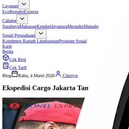
Layanan
Eco
Reguler
Express
Cabang
Surabaya
Makassar
Kendari
Jayapura
Merauke
Manado
Sosial Perusahaan
Komitmen Ramah Lingkungan
Program Sosial
Karir
Berita
Cek Resi
Cek Tarif
Blog
Rabu, 4 Maret 2026
Cherryn
Ekspedisi Cargo Jakarta Tanjung Pinang L