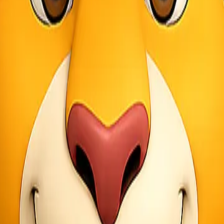
aman, kami memastikan proses mulai dari penjemputan barang di Jakart
nci. Keterlambatan pengiriman bisa berdampak pada stok kosong, proye
t waktu dan transparan.
r penting yang perlu kamu pertimbangkan sebelum menentukan partner 
 Tanjung Pinang kepada Lionel Express:
 seluruh wilayah Indonesia. Dengan pengalaman tersebut, kami memaham
 sekadar janji cepat, tetapi berdasarkan jadwal dan sistem distribusi y