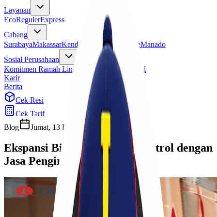
Layanan
Eco
Reguler
Express
Cabang
Surabaya
Makassar
Kendari
Jayapura
Merauke
Manado
Sosial Perusahaan
Komitmen Ramah Lingkungan
Program Sosial
Karir
Berita
Cek Resi
Cek Tarif
Blog
Jumat, 13 Februari 2026
Cherryn
Ekspansi Bisnis Makin Terkontrol dengan
Jasa Pengiriman Tepat