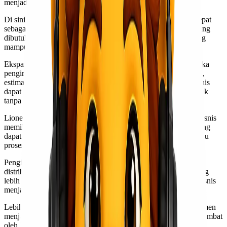
menjadi tekanan operasional.
Di sinilah pentingnya memilih
jasa pengiriman barang
yang tepat
sebagai partner distribusi. Karena dalam fase pertumbuhan, yang
dibutuhkan bukan sekadar ekspedisi, tetapi sistem logistik yang
mampu mengikuti skala bisnis.
Ekspansi yang sehat membutuhkan distribusi yang stabil. Ketika
pengiriman terkelola dengan baik, arus barang lebih terkontrol,
estimasi lebih jelas, dan operasional berjalan lebih tenang. Bisnis
dapat fokus pada strategi pemasaran dan pengembangan produk
tanpa harus terganggu oleh masalah pengiriman berulang.
Lionel Express memahami bahwa setiap tahap pertumbuhan bisnis
memiliki kebutuhan yang berbeda. Dengan pilihan layanan yang
dapat disesuaikan dengan kebutuhan, Lionel Express membantu
proses distribusi tetap efisien tanpa mengorbankan ketepatan.
Pengiriman mendesak dapat ditangani dengan tepat, sementara
distribusi rutin atau volume besar dapat menggunakan opsi yang
lebih efisien secara biaya. Pendekatan ini membuat ekspansi bisnis
menjadi lebih terkendali dan terencana.
Lebih dari sekadar mengirim barang, Lionel Express berkomitmen
menjaga stabilitas distribusi agar pertumbuhan bisnis tidak terhambat
oleh kendala logistik. Karena setiap barang yang dikirim bukan