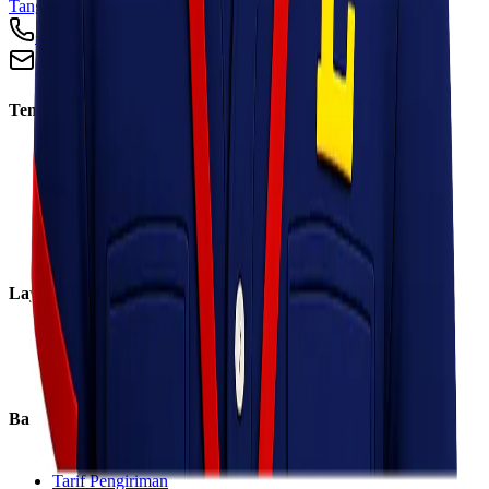
Tangerang, Banten 15124
+62 813 8838 8182
info@lionelexpress.com
Tentang Kami
Tentang Kami
Visi & Misi
Sosial Perusahaan
Karir
Cabang
Informasi
Layanan
Express
Regular
Eco
Bantuan
Lacak Kiriman
Tarif Pengiriman