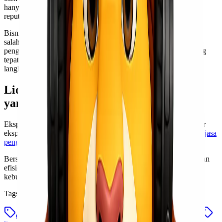
hanya produk, tetapi juga representasi dari profesionalitas dan
reputasi brand Anda.
Bisnis yang berkembang membutuhkan fondasi yang kuat. Dan
salah satu fondasi terpenting dalam ekspansi adalah sistem
pengiriman yang dapat diandalkan. Dengan partner logistik yang
tepat, pertumbuhan tidak lagi terasa membebani, tetapi menjadi
langkah yang terukur dan berkelanjutan.
Lionel Express Solusi Jasa Pengiriman
yang Tepat untuk Bisnis Anda
Ekspansi bisnis memang tentang memperluas pasar. Namun agar
ekspansi berjalan lancar, pastikan distribusi Anda ditangani oleh
jasa
pengiriman
yang memahami kebutuhan skala usaha.
Bersama Lionel Express, pertumbuhan bisnis Anda dapat berjalan
efisien dan siap melangkah ke tahap berikutnya. Konsultasikan
kebutuhan pengiriman barang di 0812-6000-5092!
Tags
ekspansi bisnis
jasa pengiriman
jasa pengiriman tepat