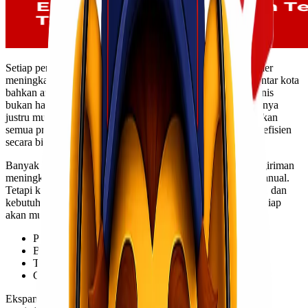
Setiap pemilik bisnis pasti ingin usahanya berkembang. Order
meningkat, jangkauan pasar meluas, distribusi makin luas antar kota
bahkan antar pulau. Namun dalam praktiknya, ekspansi bisnis
bukan hanya soal menambah penjualan. Tantangan sebenarnya
justru muncul setelah penjualan terjadi, bagaimana memastikan
semua produk sampai dengan aman, tepat waktu, dan tetap efisien
secara biaya.
Banyak bisnis mulai merasakan tekanan ketika volume pengiriman
meningkat. Di awal mungkin masih bisa ditangani secara manual.
Tetapi ketika jumlah order bertambah, area distribusi meluas, dan
kebutuhan pengiriman semakin beragam, sistem yang tidak siap
akan mulai terasa berat.
Pengiriman terlambat.
Biaya logistik membengkak.
Tim operasional kewalahan.
Customer mulai mempertanyakan ketepatan waktu.
Ekspansi yang seharusnya menjadi kabar baik justru berubah