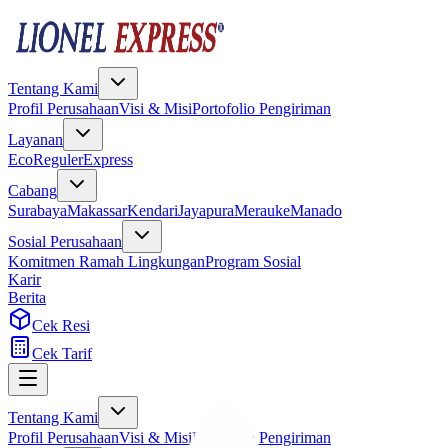
Tentang Kami
Profil Perusahaan
Visi & Misi
Portofolio Pengiriman
Layanan
Eco
Reguler
Express
Cabang
Surabaya
Makassar
Kendari
Jayapura
Merauke
Manado
Sosial Perusahaan
Komitmen Ramah Lingkungan
Program Sosial
Karir
Berita
Cek Resi
Cek Tarif
Tentang Kami
Profil Perusahaan
Visi & Misi
Portofolio Pengiriman