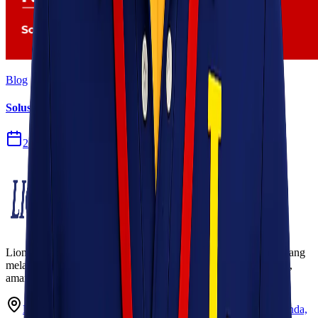
Blog
Solusi Logistik untuk Perusahaan Manufaktur
27 Jul 2026
Lionel Express adalah perusahaan jasa pengiriman terpercaya yang
melayani pengiriman barang ke seluruh Indonesia dengan cepat,
aman, dan harga kompetitif.
Ruko Garden Square Blok G No. 11-12 Jurumudi baru, Benda,