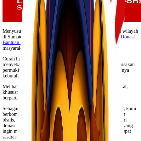
Menyusul terjadinya bencana banjir yang melanda sejumlah wilayah
di Sumatera dan Aceh,
Lionel Express
membuka program
Donasi
Bantuan Kemanusiaan
sebagai bentuk kepedulian terhadap
masyarakat yang terdampak.
Curah hujan yang tinggi dalam beberapa waktu terakhir
menyebabkan banjir di berbagai daerah, mengakibatkan kerusakan
permukiman, terganggunya aktivitas warga, serta meningkatnya
kebutuhan akan bantuan logistik dan kebutuhan pokok.
Melihat kondisi tersebut, Lionel Express mengajak masyarakat,
khususnya di wilayah Jakarta dan sekitarnya, untuk turut
berpartisipasi dalam penyaluran bantuan bagi korban banjir.
Sebagai perusahaan yang bergerak di bidang jasa pengiriman, kami
berkomitmen untuk berperan aktif tidak hanya dalam kegiatan
bisnis, tetapi juga dalam aksi sosial dan kemanusiaan. Program
donasi ini diharapkan dapat menjadi wadah bagi masyarakat yang
ingin menyalurkan bantuan secara aman, terkoordinasi, dan tepat
sasaran.