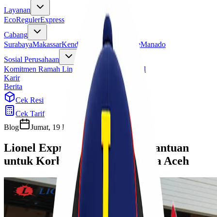
Layanan
Eco
Reguler
Express
Cabang
Surabaya
Makassar
Kendari
Jayapura
Merauke
Manado
Sosial Perusahaan
Komitmen Ramah Lingkungan
Program Sosial
Karir
Berita
Cek Resi
Cek Tarif
Blog
Jumat, 19 Desember 2025
Cherryn
Lionel Express Buka Donasi Bantuan
untuk Korban Banjir Sumatera Aceh