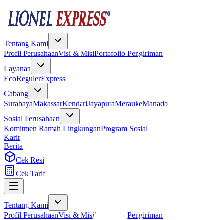
Tentang Kami
Profil Perusahaan
Visi & Misi
Portofolio Pengiriman
Layanan
Eco
Reguler
Express
Cabang
Surabaya
Makassar
Kendari
Jayapura
Merauke
Manado
Sosial Perusahaan
Komitmen Ramah Lingkungan
Program Sosial
Karir
Berita
Cek Resi
Cek Tarif
Tentang Kami
Profil Perusahaan
Visi & Misi
Portofolio Pengiriman