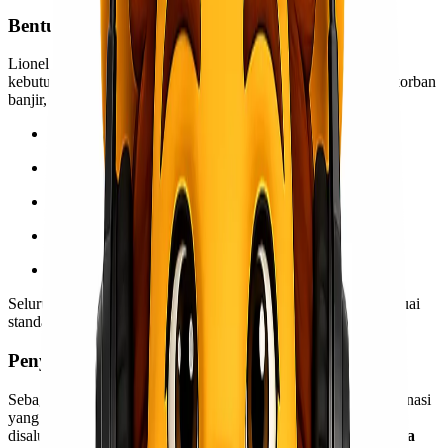
Bentuk Donasi yang Diterima
Lionel Express membuka donasi dalam bentuk barang dan
kebutuhan logistik yang saat ini sangat dibutuhkan oleh para korban
banjir, antara lain:
Pakaian layak pakai dan selimut
Makanan siap saji dan bahan makanan pokok
Perlengkapan bayi
Obat-obatan dan perlengkapan P3K
Perlengkapan kebersihan dan sanitasi
Seluruh donasi yang terkumpul akan dikemas dan diproses sesuai
standar pengiriman sebelum disalurkan ke pihak terkait.
Penyaluran Donasi Melalui Program BNPB
Sebagai bentuk sinergi dengan lembaga pemerintah, seluruh donasi
yang telah dikirimkan melalui Lionel Express nantinya akan
disalurkan kepada
Badan Nasional Penanggulangan Bencana