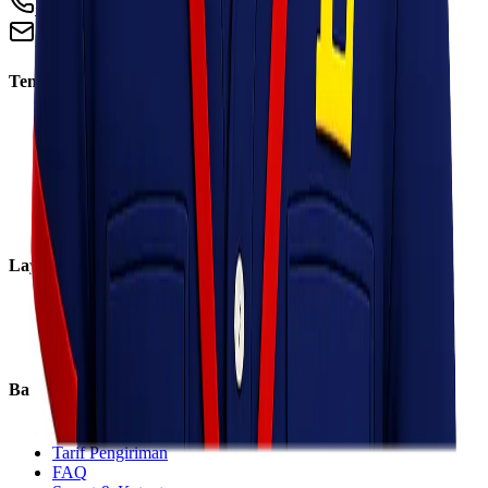
+62 813 8838 8182
info@lionelexpress.com
Tentang Kami
Tentang Kami
Visi & Misi
Sosial Perusahaan
Karir
Cabang
Informasi
Layanan
Express
Regular
Eco
Bantuan
Lacak Kiriman
Tarif Pengiriman
FAQ