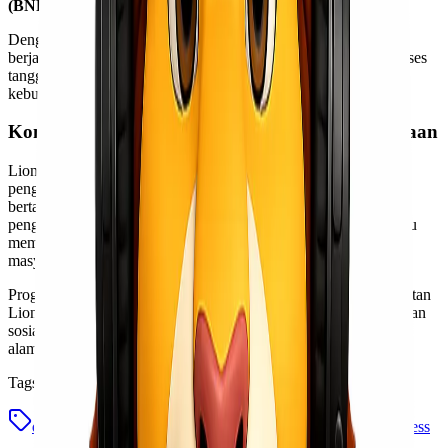
(BNPB)
untuk korban banjir di Sumatera dan Aceh.
Dengan mekanisme ini, penyaluran bantuan diharapkan dapat
berjalan lebih terkoordinasi, tepat sasaran, serta mendukung proses
tanggap darurat dan pemulihan pascabencana sesuai dengan
kebutuhan di lapangan.
Komitmen Lionel Express dalam Aksi Kemanusiaan
Lionel Express memastikan bahwa proses pengumpulan,
pengiriman, hingga penyaluran bantuan dilakukan secara
bertanggung jawab dan transparan. Dengan pengalaman dalam
pengiriman logistik antardaerah, perusahaan berupaya membantu
mempercepat distribusi bantuan agar dapat segera diterima oleh
masyarakat yang membutuhkan melalui jalur resmi.
Program donasi ini merupakan bagian dari komitmen berkelanjutan
Lionel Express untuk terus hadir dan berkontribusi dalam kegiatan
sosial serta aksi kemanusiaan, khususnya dalam situasi bencana
alam.
Tags
donasi banjir
donasi bantuan korban banjir
lionel express