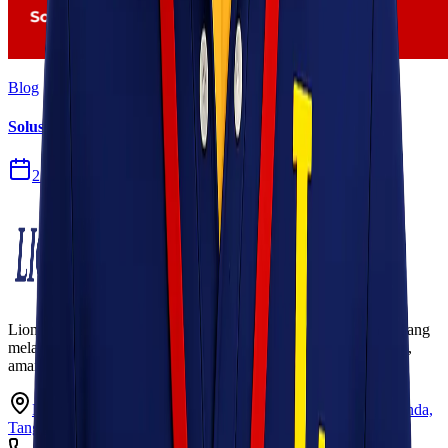
Blog
Solusi Logistik untuk Perusahaan Manufaktur
27 Jul 2026
Lionel Express adalah perusahaan jasa pengiriman terpercaya yang
melayani pengiriman barang ke seluruh Indonesia dengan cepat,
aman, dan harga kompetitif.
Ruko Garden Square Blok G No. 11-12 Jurumudi baru, Benda,
Tangerang, Banten 15124