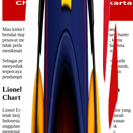
Mau kirim barang untuk kebutuhan proyek, distribusi barang
bernilai tinggi, atau pengiriman mendesak? Jika iya, layanan charter
pesawat menjadi solusi paling efektif. Melalui layanan ini, kamu
tidak perlu bergantung pada jadwal penerbangan reguler dan bisa
menikmati fleksibilitas penuh sesuai kebutuhan pengiriman.
Sebagai perusahaan logistik berpengalaman, Lionel Express hadir
menyediakan layanan charter pesawat Jakarta Manado yang murah,
terpercaya, dan profesional, dengan proses yang transparan dan
pendampingan tim ahli dari awal hingga barang tiba di tujuan.
Lionel Express Menyediakan Layanan
Charter Pesawat
Lionel Express merupakan penyedia jasa logistik dan ekspedisi yang
telah berpengalaman menangani pengiriman domestik ke seluruh
Indonesia, termasuk wilayah Indonesia Timur. Salah satu layanan
unggulan kami adalah charter pesawat, yang dirancang untuk
memenuhi kebutuhan pengiriman skala besar, bernilai tinggi,