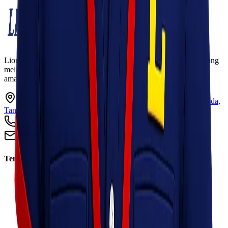
Lionel Express adalah perusahaan jasa pengiriman terpercaya yang
melayani pengiriman barang ke seluruh Indonesia dengan cepat,
aman, dan harga kompetitif.
Ruko Garden Square Blok G No. 11-12 Jurumudi baru, Benda,
Tangerang, Banten 15124
+62 813 8838 8182
info@lionelexpress.com
Tentang Kami
Tentang Kami
Visi & Misi
Sosial Perusahaan
Karir
Cabang
Informasi