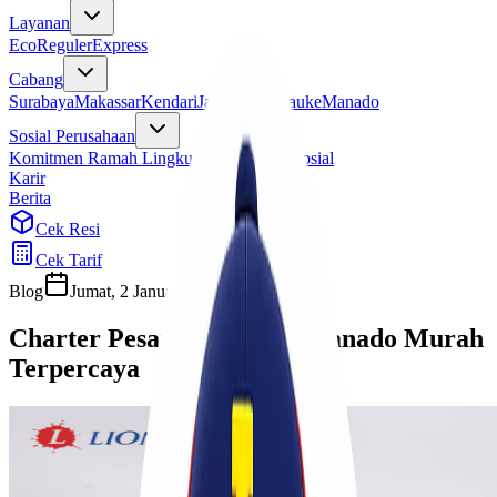
Layanan
Eco
Reguler
Express
Cabang
Surabaya
Makassar
Kendari
Jayapura
Merauke
Manado
Sosial Perusahaan
Komitmen Ramah Lingkungan
Program Sosial
Karir
Berita
Cek Resi
Cek Tarif
Blog
Jumat, 2 Januari 2026
Cherryn
Charter Pesawat Jakarta Manado Murah
Terpercaya