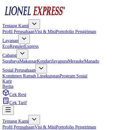
Tentang Kami
Profil Perusahaan
Visi & Misi
Portofolio Pengiriman
Layanan
Eco
Reguler
Express
Cabang
Surabaya
Makassar
Kendari
Jayapura
Merauke
Manado
Sosial Perusahaan
Komitmen Ramah Lingkungan
Program Sosial
Karir
Berita
Cek Resi
Cek Tarif
Tentang Kami
Profil Perusahaan
Visi & Misi
Portofolio Pengiriman