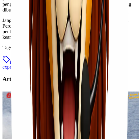
pengiriman terbaik sesuai jenis barang, anggaran, dan waktu yang
dibutuhkan.
Jangan ragu untuk berkonsultasi dengan tim kami sekarang juga.
Percayakan kebutuhan charter pesawat dan pengiriman barang
pentingmu kepada Lionel Express, karena ketepatan waktu dan
keamanan barang adalah prioritas utama kami.
Tags
charter pesawat
charter pesawat jakarta manado
lionel
express
Artikel Terkait