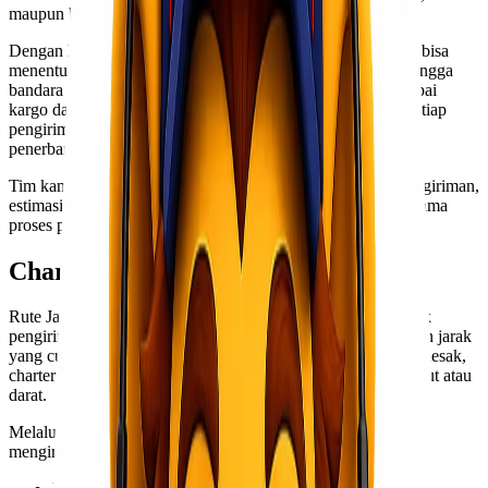
maupun bersifat urgent.
Dengan layanan charter pesawat dari Lionel Express, kamu bisa
menentukan sendiri jenis pesawat, jadwal keberangkatan, hingga
bandara tujuan. Kami bekerja sama dengan berbagai maskapai
kargo dan operator pesawat terpercaya untuk memastikan setiap
pengiriman berjalan aman dan sesuai standar keselamatan
penerbangan.
Tim kami akan membantu kamu mulai dari perencanaan pengiriman,
estimasi biaya, pengurusan dokumen, hingga monitoring selama
proses pengiriman berlangsung.
Charter Pesawat Jakarta Manado
Rute Jakarta – Manado menjadi salah satu jalur penting untuk
pengiriman barang ke Sulawesi Utara dan sekitarnya. Dengan jarak
yang cukup jauh dan kebutuhan waktu yang sering kali mendesak,
charter pesawat menjadi pilihan terbaik dibandingkan jalur laut atau
darat.
Melalui layanan
charter pesawat Jakarta Manado
, kamu dapat
mengirim berbagai jenis barang seperti: