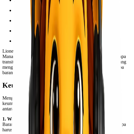
Barang proyek dan konstruksi
Mesin dan spare part industri
Alat kesehatan dan farmasi
Elektronik bernilai tinggi
Barang komersial dalam jumlah besar
Lionel Express memastikan proses pengiriman dari Jakarta ke
Manado berjalan lebih cepat karena pesawat disewa khusus tanpa
transit yang tidak perlu. Hal ini sangat membantu bagi kamu yang
mengejar deadline ketat atau membutuhkan kepastian waktu tiba
barang.
Keuntungan Pakai Layanan Charter
Menggunakan layanan charter pesawat memberikan banyak
keuntungan dibandingkan pengiriman reguler. Beberapa di
antaranya:
1. Waktu Pengiriman Lebih Cepat
Barang dapat diberangkatkan sesuai jadwal yang disepakati tanpa
harus menunggu slot kargo reguler.