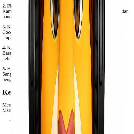
2. Fleksibilitas Tinggi
Kamu bebas menentukan jenis pesawat, waktu keberangkatan, dan
bandara tujuan sesuai kebutuhan pengiriman.
3. Kapasitas Lebih Besar
Cocok untuk pengiriman barang dengan volume dan berat besar
tanpa batasan ketat seperti pengiriman reguler.
4. Keamanan Lebih Terjamin
Barang ditangani secara khusus dengan risiko kerusakan dan
kehilangan yang lebih minim.
5. Efisien untuk Pengiriman Mendesak
Sangat ideal untuk kebutuhan urgent, proyek penting, atau
pengiriman bernilai tinggi.
Keunggulan Lionel Express
Memilih Lionel Express sebagai partner charter pesawat Jakarta
Manado memberikan kamu berbagai keunggulan, antara lain:
Harga kompetitif dan transparan
Kami memberikan penawaran terbaik sesuai kebutuhan
pengiriman tanpa biaya tersembunyi.