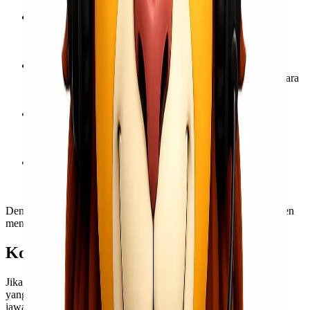
Tim profesional dan berpengalaman
Didukung oleh tim logistik yang memahami detail teknis
pengiriman udara dan charter pesawat.
Jaringan luas di seluruh Indonesia
Memudahkan proses pengiriman hingga ke berbagai bandara
tujuan, termasuk Manado dan sekitarnya.
Layanan end-to-end
Mulai dari konsultasi, penjemputan barang, pengurusan
dokumen, hingga monitoring pengiriman.
Respons cepat dan komunikatif
Tim kami siap membantu dan memberikan update secara
berkala selama proses pengiriman berlangsung.
Dengan standar layanan yang tinggi, Lionel Express berkomitmen
menjadi solusi charter pesawat yang bisa kamu andalkan.
Konsultasi Pengirimanmu Sekarang!
Jika kamu sedang mencari jasa charter pesawat Jakarta Manado
yang murah, cepat, dan terpercaya, Lionel Express adalah
jawabannya. Kami siap membantu kamu menentukan solusi