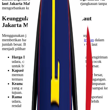
laut Jakarta Makassar
yang mengutamakan keterjangkauan tanpa
mengorbankan kualitas layanan.
Keunggulan Cargo Murah via Laut
Jakarta Makassar
Menggunakan jalur laut sebagai moda transportasi kargo
memberikan banyak keuntungan, terutama bagi
pengiriman
dalam
jumlah besar. Berikut beberapa alasan mengapa cargo via laut
menjadi pilihan ideal:
Harga Lebih Ekonomis
– Dibandingkan dengan pengiriman
udara, cargo laut memiliki biaya yang lebih rendah, cocok
untuk bisnis yang membutuhkan pengiriman skala besar.
Kapasitas Lebih Besar
– Pengiriman melalui kapal
memungkinkan pengangkutan barang dalam volume besar,
termasuk produk industri, bahan baku, dan barang dagangan.
Keamanan dan Ketahanan
– Dengan sistem penyimpanan
yang aman, barang tetap dalam kondisi baik hingga sampai ke
tujuan.
Ramah Lingkungan
– Dibandingkan dengan transportasi
udara, pengiriman laut memiliki emisi karbon yang lebih
rendah sehingga lebih ramah lingkungan.