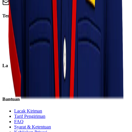
info@lionelexpress.com
Tentang Kami
Tentang Kami
Visi & Misi
Sosial Perusahaan
Karir
Cabang
Informasi
Layanan
Express
Regular
Eco
Bantuan
Lacak Kiriman
Tarif Pengiriman
FAQ
Syarat & Ketentuan