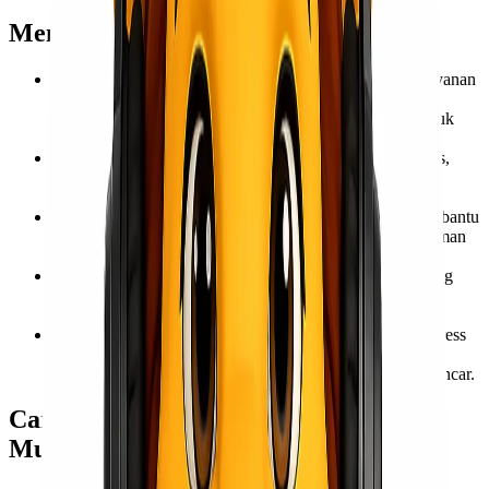
Mengapa Memilih Lionel Express?
Pengalaman dan Reputasi
– Berpengalaman dalam layanan
express dan logistik laut, Lionel Express adalah pilihan
terpercaya untuk pengiriman ke berbagai daerah, termasuk
Makassar.
Jangkauan Luas
– Dengan jaringan distribusi yang luas,
Lionel Express mampu mengirim barang dari Jakarta ke
Makassar dengan berbagai opsi layanan.
Layanan Pelanggan Profesional
– Tim kami siap membantu
dan memberikan solusi terbaik sesuai kebutuhan pengiriman
kamu.
Teknologi Pelacakan Canggih
– Dengan sistem tracking
online real-time, pelanggan dapat memantau posisi kargo
mereka kapan saja dan di mana saja.
Kemudahan dalam Proses Administrasi
– Lionel Express
membantu pelanggan dengan dokumen dan regulasi
pengiriman, sehingga proses menjadi lebih mudah dan lancar.
Cara Menggunakan Layanan Cargo
Murah via Laut Jakarta Makassar