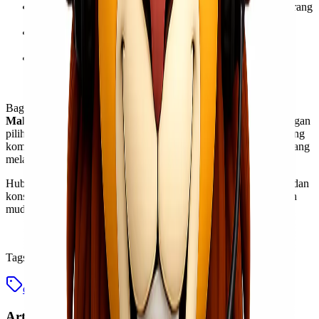
Kirim Barang dalam Jumlah Besar
– Biaya per unit barang
akan lebih murah jika dikirim dalam jumlah besar.
Perhatikan Waktu Pengiriman
– Hindari periode peak
season untuk mendapatkan tarif yang lebih rendah.
Gunakan Asuransi
– Melindungi barang dari risiko
kerusakan atau kehilangan akan menghemat biaya dalam
jangka panjang.
Bagi kamu yang mencari
cargo murah via laut Jakarta
Makassar
, Lionel Express adalah mitra logistik yang tepat. Dengan
pilihan layanan yang fleksibel, keamanan terjamin, dan harga yang
kompetitif, Lionel Express siap membantu bisnis kamu berkembang
melalui solusi pengiriman yang efisien.
Hubungi kami sekarang untuk mendapatkan penawaran terbaik dan
konsultasi gratis! Dengan Lionel Express, kirim barang jadi lebih
mudah, cepat, dan terjangkau.
Tags
cargo murah jakarta makassar
Artikel Terkait