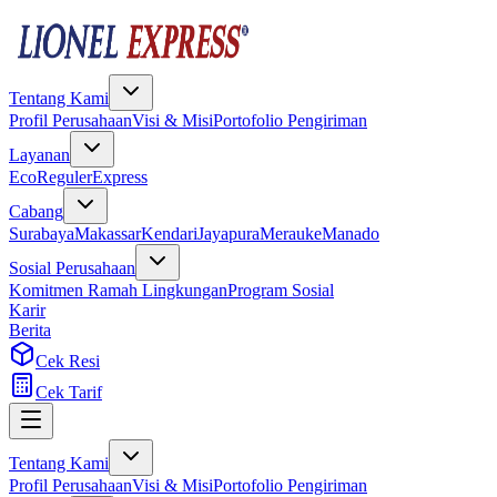
Tentang Kami
Profil Perusahaan
Visi & Misi
Portofolio Pengiriman
Layanan
Eco
Reguler
Express
Cabang
Surabaya
Makassar
Kendari
Jayapura
Merauke
Manado
Sosial Perusahaan
Komitmen Ramah Lingkungan
Program Sosial
Karir
Berita
Cek Resi
Cek Tarif
Tentang Kami
Profil Perusahaan
Visi & Misi
Portofolio Pengiriman