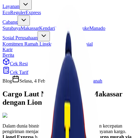
Layanan
Eco
Reguler
Express
Cabang
Surabaya
Makassar
Kendari
Jayapura
Merauke
Manado
Sosial Perusahaan
Komitmen Ramah Lingkungan
Program Sosial
Karir
Berita
Cek Resi
Cek Tarif
Blog
Selasa, 4 Februari 2025
Ulfi Khasanah
Cargo Laut Murah Jakarta Makassar
dengan Lionel Express!
Dalam dunia bisnis dan logistik, efisiensi biaya dan kecepatan
pengiriman menjadi faktor utama dalam memilih layanan kargo.
Lionel Express
hadir sebagai solusi pengiriman
cargo murah via