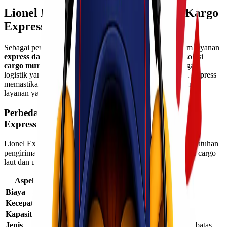
Lionel Express: Spesialis Layanan Kargo
Express dan Laut
Sebagai penyedia jasa pengiriman yang dikenal kuat dalam layanan
express dan udara
,
Lionel Express
juga menghadirkan solusi
cargo murah via laut Jakarta Makassar
. Dengan jaringan
logistik yang luas dan pengalaman bertahun-tahun, Lionel Express
memastikan pengiriman tetap efisien dengan berbagai pilihan
layanan yang sesuai dengan kebutuhan pelanggan.
Perbedaan Cargo Laut dan Udara di Lionel
Express
Lionel Express memahami bahwa setiap bisnis memiliki kebutuhan
pengiriman yang berbeda. Berikut perbedaan utama layanan cargo
laut dan udara yang disediakan:
Aspek
Cargo Laut
Cargo Udara
Biaya
Lebih murah
Lebih tinggi
Kecepatan
Lebih lama
Sangat cepat
Kapasitas
Volume besar
Terbatas
Jenis
Barang besar &
Barang kecil, barang besar terbatas,