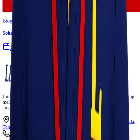
Blog
Solusi Logistik untuk Perusahaan Manufaktur
27 Jul 2026
Lionel Express adalah perusahaan jasa pengiriman terpercaya yang
melayani pengiriman barang ke seluruh Indonesia dengan cepat,
aman, dan harga kompetitif.
Ruko Garden Square Blok G No. 11-12 Jurumudi baru, Benda,
Tangerang, Banten 15124
+62 813 8838 8182