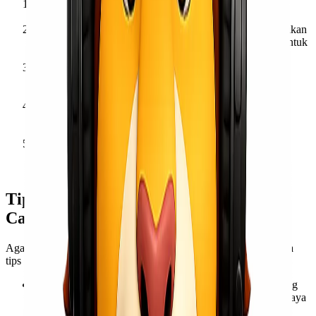
Hubungi Lionel Express
– Konsultasikan kebutuhan
pengiriman kamu dengan tim profesional kami.
Pilih Jenis Layanan
– Tentukan apakah ingin menggunakan
cargo laut untuk penghematan biaya atau express udara untuk
kecepatan.
Siapkan Barang Kiriman
– Pastikan barang dikemas
dengan aman untuk menghindari kerusakan selama
perjalanan.
Pilih Opsi Pengiriman
– Lionel Express menyediakan
berbagai opsi pengiriman, mulai dari door-to-door hingga
port-to-port.
Lacak Pengiriman
– Dengan sistem tracking dari Lionel
Express, kamu bisa memantau perjalanan kargo hingga
sampai ke tujuan.
Tips Menghemat Biaya Pengiriman
Cargo Laut
Agar pengiriman cargo lebih hemat dan efisien, berikut beberapa
tips yang bisa kamu terapkan:
Gunakan Kemasan yang Tepat
– Pastikan kemasan yang
digunakan aman namun tetap ringan untuk mengurangi biaya
tambahan.