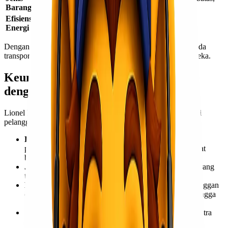
Barang
berat
barang urgent
Efisiensi
Lebih hemat
Konsumsi bahan bakar tinggi
Energi
Dengan kombinasi layanan ini, pelanggan dapat memilih moda
transportasi yang paling sesuai dengan kebutuhan bisnis mereka.
Keunggulan Pengiriman Cargo Laut
dengan Lionel Express
Lionel Express menawarkan berbagai manfaat tambahan bagi
pelanggan yang memilih layanan cargo laut, di antaranya:
Layanan Konsolidasi
– Menggabungkan beberapa
pengiriman kecil dalam satu kontainer untuk menghemat
biaya.
Jadwal Keberangkatan Terjadwal
– Memastikan barang
tiba sesuai dengan waktu yang telah direncanakan.
Dukungan Customer Service 24/7
– Membantu pelanggan
dalam setiap tahap pengiriman, mulai dari konsultasi hingga
tracking barang.
Asuransi Pengiriman
– Memberikan perlindungan ekstra
bagi barang yang dikirim.