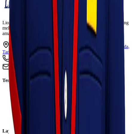
Lionel Express adalah perusahaan jasa pengiriman terpercaya yang
melayani pengiriman barang ke seluruh Indonesia dengan cepat,
aman, dan harga kompetitif.
Ruko Garden Square Blok G No. 11-12 Jurumudi baru, Benda,
Tangerang, Banten 15124
+62 813 8838 8182
info@lionelexpress.com
Tentang Kami
Tentang Kami
Visi & Misi
Sosial Perusahaan
Karir
Cabang
Informasi
Layanan