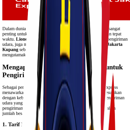
Dalam dunia logistik, memilih jasa pengiriman yang tepat sangat
penting untuk memastikan barang sampai dengan aman dan tepat
waktu.
Lionel Express
, yang dikenal sebagai ahli dalam pengiriman
udara, juga menyediakan layanan
cargo murah via laut Jakarta
Kupang
sebagai solusi alternatif bagi pelanggan yang
mengutamakan efisiensi biaya.
Mengapa Memilih Lionel Express untuk
Pengiriman Jakarta-Kupang?
Sebagai penyedia layanan ekspedisi terpercaya, Lionel Express
menawarkan berbagai pilihan pengiriman yang dapat disesuaikan
dengan kebutuhan pelanggan. Meskipun unggul dalam pengiriman
udara yang cepat, Lionel Express juga menyediakan opsi
pengiriman laut yang lebih ekonomis untuk pengiriman dalam
jumlah besar.
1. Tarif Hemat dengan Layanan Terpercaya