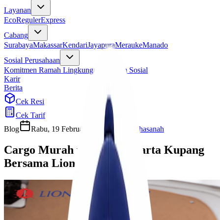
Layanan
Eco
Reguler
Express
Cabang
Surabaya
Makassar
Kendari
Jayapura
Merauke
Manado
Sosial Perusahaan
Komitmen Ramah Lingkungan
Program Sosial
Karir
Berita
Cek Resi
Cek Tarif
Blog
Rabu, 19 Februari 2025
Ulfi Khasanah
Cargo Murah via Laut Jakarta Kupang
Bersama Lionel Express