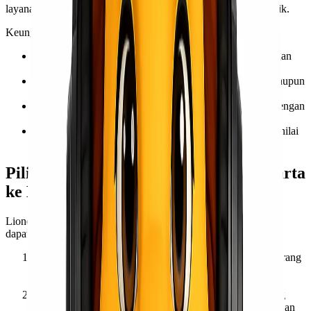
layanan ekspres udara dari Lionel Express adalah pilihan terbaik.
Keunggulan pengiriman udara Lionel Express meliputi:
Kecepatan tinggi
: Pengiriman bisa sampai dalam hitungan
hari.
Jangkauan luas
: Melayani berbagai tujuan domestik maupun
internasional.
Keamanan maksimal
: Penanganan barang dilakukan dengan
standar tinggi untuk memastikan kualitas tetap terjaga.
Penanganan barang berharga
: Ideal untuk barang bernilai
tinggi atau sensitif terhadap waktu.
Pilihan Layanan Pengiriman dari Jakarta
ke Kupang
Lionel Express menawarkan berbagai metode pengiriman yang
dapat disesuaikan dengan kebutuhan pelanggan:
Pengiriman Laut Reguler
: Cocok untuk pengiriman barang
dengan jadwal yang lebih fleksibel dan harga yang lebih
terjangkau.
Pengiriman Laut Cepat
: Alternatif bagi pelanggan yang
membutuhkan waktu pengiriman yang lebih singkat dengan