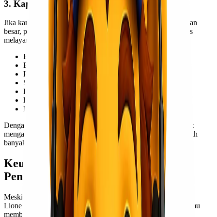
3. Kapasitas Pengiriman Besar
Jika kamu mengirim barang dalam jumlah besar atau berukuran
besar, pengiriman via laut adalah pilihan ideal. Lionel Express
melayani berbagai jenis barang, termasuk:
Produk industri
Barang dagangan
Peralatan elektronik
Suku cadang atau sparepart
Furnitur dan barang rumah tangga
Bahan baku produksi
Mesin dan alat berat
Dengan pilihan container yang fleksibel, Lionel Express dapat
mengakomodasi berbagai jenis barang dalam jumlah yang lebih
banyak tanpa mengorbankan keamanan.
Keunggulan Lionel Express dalam
Pengiriman Udara
Meskipun menawarkan
cargo murah
via laut Jakarta Kupang,
Lionel Express tetap unggul dalam pengiriman udara. Jika kamu
membutuhkan solusi pengiriman yang lebih cepat dan efisien,