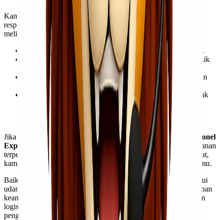
Kami mengutamakan kepuasan pelanggan dengan layanan yang
responsif dan profesional. Keunggulan layanan pelanggan kami
meliputi:
Customer service 24/7
: Siap membantu kamu kapan saja.
Layanan konsultasi gratis
: Bantu menentukan opsi terbaik
sesuai kebutuhan pengiriman.
Update status pengiriman secara real-time
: Memberikan
transparansi dalam setiap tahap perjalanan barang kamu.
Jaminan pengiriman tepat waktu
: Komitmen kami untuk
memberikan layanan terbaik bagi pelanggan.
Jika kamu mencari
cargo murah via laut Jakarta Kupang
,
Lionel
Express
adalah solusi yang tepat dengan tarif ekonomis dan layanan
terpercaya. Dengan pengalaman dalam pengiriman udara dan laut,
kami siap memenuhi berbagai kebutuhan pengiriman barang kamu.
Baik untuk pengiriman besar melalui laut maupun ekspres melalui
udara, Lionel Express memberikan layanan terbaik dengan jaminan
keamanan, kecepatan, dan efisiensi biaya. Percayakan kebutuhan
logistik kamu kepada Lionel Express dan nikmati pengalaman
pengiriman yang aman, cepat, dan profesional.