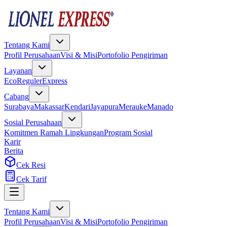
Tentang Kami
Profil Perusahaan
Visi & Misi
Portofolio Pengiriman
Layanan
Eco
Reguler
Express
Cabang
Surabaya
Makassar
Kendari
Jayapura
Merauke
Manado
Sosial Perusahaan
Komitmen Ramah Lingkungan
Program Sosial
Karir
Berita
Cek Resi
Cek Tarif
Tentang Kami
Profil Perusahaan
Visi & Misi
Portofolio Pengiriman