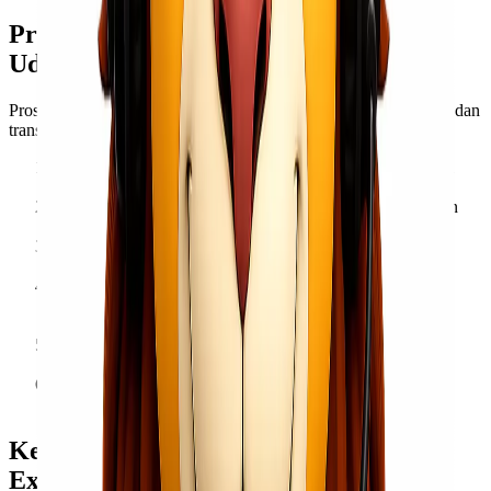
Proses Pengiriman Cargo Laut dan
Udara di Lionel Express
Proses pengiriman barang melalui
Lionel Express
sangat mudah dan
transparan:
Konsultasi Kebutuhan Pengiriman
– Hubungi tim kami
untuk mendapatkan saran layanan terbaik.
Penentuan Moda Transportasi
– Pilih antara pengiriman
laut atau udara sesuai kebutuhan.
Pengemasan dan Labeling Barang
– Pastikan barang
dikemas dengan baik dan diberi label pengiriman.
Proses Pengangkutan ke Pelabuhan atau Bandara
–
Lionel Express akan menangani pengiriman dari titik
pengambilan hingga tujuan.
Pelacakan Pengiriman
– Gunakan sistem tracking untuk
memantau barang hingga sampai ke tangan penerima.
Konfirmasi Penerimaan
– Pastikan penerima telah
menerima barang dalam kondisi baik.
Keunggulan Layanan Pelanggan Lionel
Express