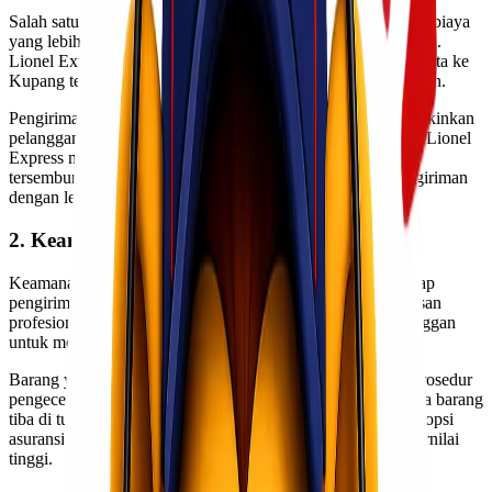
Salah satu keuntungan utama dari pengiriman via laut adalah biaya
yang lebih terjangkau dibandingkan dengan pengiriman udara.
Lionel Express memastikan bahwa tarif pengiriman dari Jakarta ke
Kupang tetap kompetitif tanpa mengorbankan kualitas layanan.
Pengiriman barang dalam jumlah besar melalui laut memungkinkan
pelanggan untuk menghemat lebih banyak biaya. Selain itu, Lionel
Express menawarkan sistem tarif transparan tanpa biaya
tersembunyi, sehingga pelanggan dapat merencanakan pengiriman
dengan lebih baik.
2. Keamanan Pengiriman Terjamin
Keamanan barang selalu menjadi prioritas utama dalam setiap
pengiriman. Lionel Express menawarkan layanan pengemasan
profesional serta sistem tracking yang memungkinkan pelanggan
untuk memantau status pengiriman kapan saja.
Barang yang dikirim melalui Lionel Express akan melalui prosedur
pengecekan dan pengamanan ketat untuk memastikan bahwa barang
tiba di tujuan dengan kondisi baik. Kami juga menyediakan opsi
asuransi untuk perlindungan ekstra terhadap barang yang bernilai
tinggi.