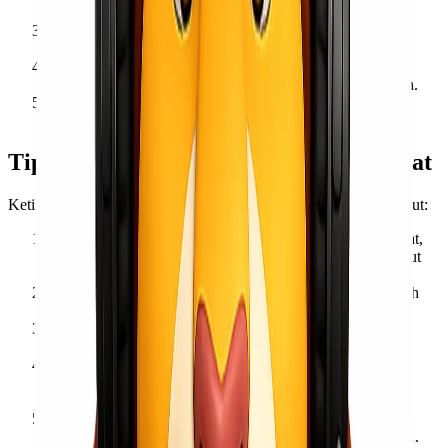
tarif lebih kompetitif.
Pengiriman Udara Ekspres
: Solusi terbaik bagi barang
yang membutuhkan pengiriman dalam waktu singkat.
Layanan Door-to-Door
: Pengambilan dan pengantaran
barang langsung ke lokasi tujuan untuk kenyamanan lebih.
Layanan Port-to-Port
: Pengiriman dari pelabuhan ke
pelabuhan untuk efisiensi operasional bagi bisnis besar.
Tips Memilih Layanan Cargo yang Tepat
Ketika memilih layanan pengiriman, pertimbangkan faktor berikut:
Kebutuhan waktu
– Jika membutuhkan pengiriman cepat,
pilih pengiriman udara. Jika lebih fleksibel, pengiriman laut
bisa menjadi opsi yang lebih hemat biaya.
Volume dan berat barang
– Barang besar dan berat lebih
cocok dikirim via laut untuk menekan biaya.
Anggaran pengiriman
– Tentukan layanan yang sesuai
dengan anggaran bisnis kamu.
Jenis barang yang dikirim
– Barang mudah rusak atau
bernilai tinggi mungkin lebih cocok dikirim dengan moda
transportasi yang lebih cepat dan aman.
Jadwal pengiriman
– Pastikan untuk merencanakan
pengiriman dengan baik untuk menghindari keterlambatan.