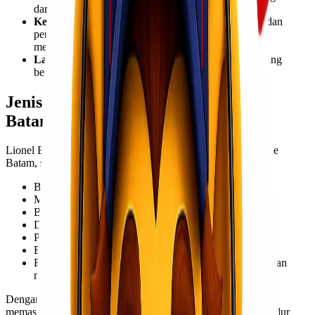
dari skala kecil hingga besar.
Keamanan Barang Terjamin
: Proses pengemasan dan
pengiriman dilakukan dengan standar tinggi untuk
memastikan barang sampai dengan aman.
Layanan Profesional
: Didukung oleh tim logistik yang
berpengalaman dan sistem pelacakan real-time.
Jenis Barang yang Dapat Dikirim ke
Batam
Lionel Express melayani pengiriman berbagai jenis barang ke
Batam, seperti:
Barang dagangan dan produk e-commerce
Mesin dan peralatan industri
Barang kebutuhan sehari-hari
Dokumen dan barang pribadi
Produk elektronik
Barang pecah belah dan perabotan rumah tangga
Barang dalam jumlah besar untuk kebutuhan industri dan
manufaktur
Dengan fleksibilitas pengiriman yang tinggi, Lionel Express
memastikan bahwa setiap barang dapat dikirim dengan prosedur