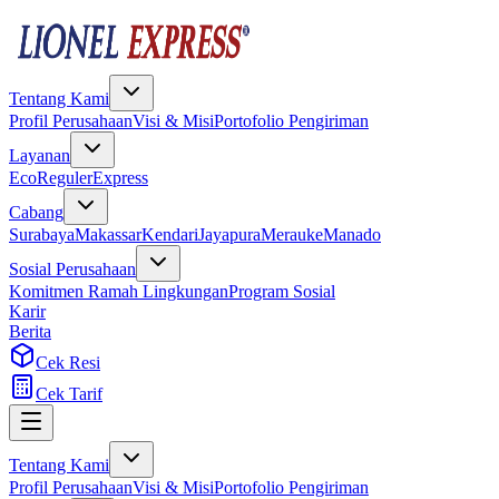
Tentang Kami
Profil Perusahaan
Visi & Misi
Portofolio Pengiriman
Layanan
Eco
Reguler
Express
Cabang
Surabaya
Makassar
Kendari
Jayapura
Merauke
Manado
Sosial Perusahaan
Komitmen Ramah Lingkungan
Program Sosial
Karir
Berita
Cek Resi
Cek Tarif
Tentang Kami
Profil Perusahaan
Visi & Misi
Portofolio Pengiriman