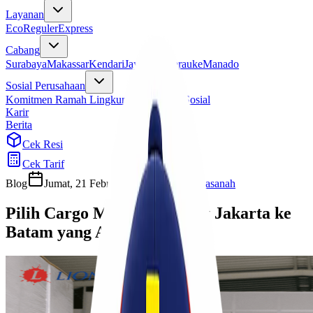
Layanan
Eco
Reguler
Express
Cabang
Surabaya
Makassar
Kendari
Jayapura
Merauke
Manado
Sosial Perusahaan
Komitmen Ramah Lingkungan
Program Sosial
Karir
Berita
Cek Resi
Cek Tarif
Blog
Jumat, 21 Februari 2025
Ulfi Khasanah
Pilih Cargo Murah Via Laut Jakarta ke
Batam yang Aman!