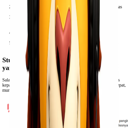
atau peak season untuk mendapatkan harga lebih rendah.
Gunakan Kemasan yang Sesuai
: Pastikan barang dikemas
dengan efisien agar tidak dikenakan biaya tambahan.
Kirim Barang dalam Jumlah Besar
: Semakin banyak
barang yang dikirim sekaligus, semakin murah biaya per
unitnya.
Manfaatkan Promo dan Diskon
: Lionel Express sering
menawarkan promo untuk pelanggan setia.
Bandingkan Opsi Moda Pengiriman
: Pilih moda yang
paling ekonomis sesuai kebutuhan kamu.
Studi Kasus: Pelanggan Lionel Express
yang Berhasil Menghemat Biaya
Salah satu pelanggan kami
PT. Puri Dewata Sinergi
, merasa puas
kepada pelayanan Lionel Express karena pengirimannya yang cepat,
murah, dan CS yang responsif.