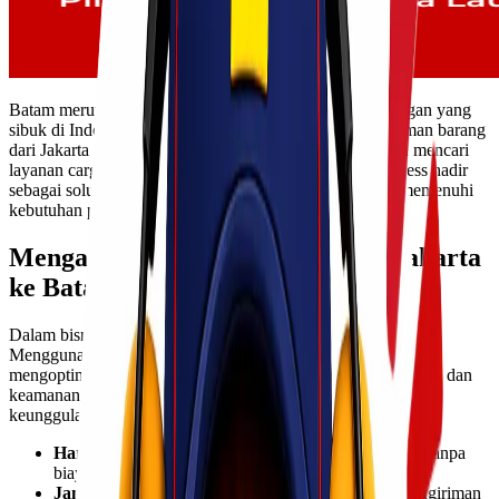
Batam merupakan salah satu pusat industri dan perdagangan yang
sibuk di Indonesia. Dengan tingginya kebutuhan pengiriman barang
dari Jakarta ke Batam, banyak pelaku bisnis dan individu mencari
layanan cargo murah yang tetap berkualitas. Lionel Express hadir
sebagai solusi logistik yang andal dan terjangkau untuk memenuhi
kebutuhan pengiriman barang kamu.
Mengapa Memilih Cargo Murah Jakarta
ke Batam?
Dalam bisnis dan distribusi, efisiensi biaya sangat penting.
Menggunakan layanan
cargo murah
dapat membantu
mengoptimalkan pengeluaran tanpa mengorbankan kecepatan dan
keamanan barang. Lionel Express menawarkan berbagai
keunggulan bagi pengiriman ke Batam, termasuk:
Harga Kompetitif
: Tarif pengiriman yang ekonomis tanpa
biaya tersembunyi.
Jangkauan Luas
: Melayani berbagai kebutuhan pengiriman