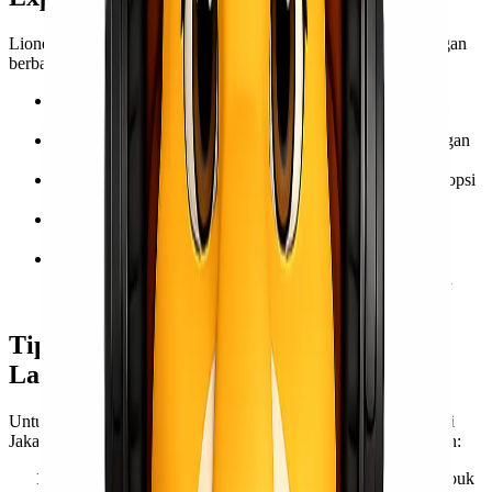
Lionel Express selalu mengutamakan kepuasan pelanggan dengan
berbagai keuntungan, seperti:
Sistem Pemesanan yang Mudah
: Bisa dilakukan secara
online atau melalui layanan pelanggan.
Waktu Pengiriman yang Fleksibel
: Menyesuaikan dengan
kebutuhan klien.
Layanan Konsultasi Gratis
: Untuk membantu memilih opsi
pengiriman terbaik.
Garansi Keamanan
: Barang dikirim dengan proteksi
tambahan untuk menghindari kerusakan.
Jangkauan Luas & Rute Terintegrasi
: Memberikan
kemudahan pengiriman ke berbagai titik di Batam dengan
waktu yang lebih singkat.
Tips Hemat dalam Menggunakan
Layanan Cargo Murah
Untuk mendapatkan harga terbaik dalam pengiriman barang dari
Jakarta ke Batam, berikut beberapa tips yang bisa kamu terapkan:
Pilih Waktu Pengiriman yang Tepat
: Hindari musim sibuk