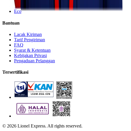
Express
Regular
Eco
Bantuan
Lacak Kiriman
Tarif Pengiriman
FAQ
Syarat & Ketentuan
Kebijakan Privasi
Pengaduan Pelanggan
Tersertifikasi
©
2026
Lionel Express. All rights reserved.