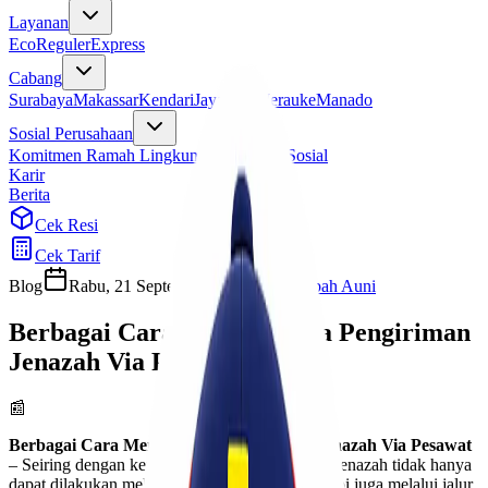
Layanan
Eco
Reguler
Express
Cabang
Surabaya
Makassar
Kendari
Jayapura
Merauke
Manado
Sosial Perusahaan
Komitmen Ramah Lingkungan
Program Sosial
Karir
Berita
Cek Resi
Cek Tarif
Blog
Rabu, 21 September 2022
Habibah Auni
Berbagai Cara Memilih Jasa Pengiriman
Jenazah Via Pesawat
📰
Berbagai Cara Memilih Jasa Pengiriman Jenazah Via Pesawat
– Seiring dengan kemajuan zaman, pengiriman jenazah tidak hanya
dapat dilakukan melalui jalur darat dan laut, tetapi juga melalui jalur