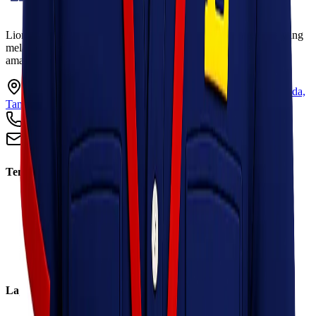
Lionel Express adalah perusahaan jasa pengiriman terpercaya yang
melayani pengiriman barang ke seluruh Indonesia dengan cepat,
aman, dan harga kompetitif.
Ruko Garden Square Blok G No. 11-12 Jurumudi baru, Benda,
Tangerang, Banten 15124
+62 813 8838 8182
info@lionelexpress.com
Tentang Kami
Tentang Kami
Visi & Misi
Sosial Perusahaan
Karir
Cabang
Informasi
Layanan