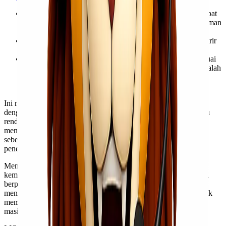
Menentukan berat kiriman : Menentukan berat kiriman dapat
menggunakan 2 cara yaitu berdasarkan volume badan kiriman
dan berdasarkan berat aslinya.
Pengisian STTP: STTP atau Resi Pengiriman diisi oleh kurir
Cargo secara detail, lengkap dan jelas.
Ukuran tubuh yang dikirim: tubuh yang dikirim harus sesuai
dengan pintu masuk pesawat. Ukuran yang disarankan adalah
lebar maksimal 110 cm dengan tinggi 80 cm dan panjang
maksimal 150 cm.
Ini mungkin tidak tampak seperti itu tetapi ketika disesuaikan
dengan inflasi, harga sebenarnya dari tiket pesawat hampir selalu
rendah. Faktanya, mereka terus menurun selama 30 tahun,
memungkinkan lebih banyak dari kita untuk terbang daripada
sebelumnya. Anda bahkan dapat membeli tiket dari agen
penerbangan murah.
Meningkatnya persaingan, pesawat yang lebih efisien, dan
kemampuan untuk menawar toko penerbangan online semuanya
berperan dalam tren ini. Dan sementara kita mungkin masih
menggelembungkan harga tiket pesawat ketika tiba saatnya untuk
memesan, kita beruntung hidup di era ketika harga tiket pesawat
masih terjangkau.