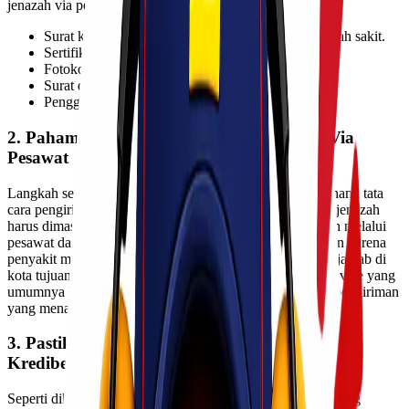
jenazah via pesawat:
Surat keterangan kematian dari kepolisian atau rumah sakit.
Sertifikat tubuh bersertifikat dari rumah sakit.
Fotokopi KTP milik jenazah dan pendamping.
Surat dari Badan Karantina Kesehatan.
Penggunaan peti mati standar dari rumah sakit.
2. Pahami Tata Cara Pengiriman Jenazah Via
Pesawat
Langkah selanjutnya yang perlu dilakukan adalah memahami tata
cara pengiriman jenazah dengan pesawat. Pengangkutan jenazah
harus dimasukkan ke dalam peti mati. Pengiriman jenazah melalui
pesawat dapat dilakukan apabila jenazah meninggal bukan karena
penyakit menular dan harus ada pihak yang bertanggung jawab di
kota tujuan. Anda perlu mengunjungi Human Remain Service yang
umumnya berlokasi di bandara. Terkadang ada juga jasa pengiriman
yang menawarkan pemasukan data melalui sistem online.
3. Pastikan Layanan Pengiriman Tubuh Yang
Kredibel
Seperti diketahui, ada beberapa jasa pengiriman jenazah yang