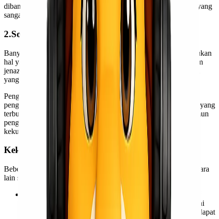
dibandingkan dengan jenis transportasi lainnya dengan jadwal yang
sangat jarang mengalami keterlambatan.
2.Solusi Perbedaan Geografis Antar Wilayah
Banyak yang ingin mengirim mayat ke negara lain. Tentu ini bukan
hal yang sederhana. Kondisi ini terkadang menyulitkan pengirim
jenazah, apalagi saat hendak mengirimkan jenazahnya ke lokasi
yang jauh, apalagi jauh.
Penggunaan Cargo pesawat tentunya sangat membantu dalam
pengiriman jenazah. Cargo udara adalah solusi tepat bagi Anda yang
terburu-buru mengirim jenazah meski dalam hitungan jam. Namun
penggunaan ekspedisi pengiriman via udara tidak luput dari
kekurangan yang harus diperhatikan.
Kekurangan Pengiriman Jenazah Lewat Udara
Beberapa kerugian pengiriman jenazah melalui Cargo udara antara
lain sebagai berikut:
Mahal: Salah satu kendala bagi sebagian orang dalam
menggunakan Cargo udara adalah mahalnya biaya. Hal ini
tidak terlepas dari kecepatan dan banyaknya lokasi yang dapat