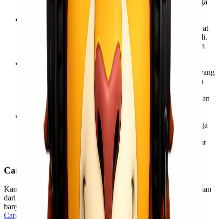
dijangkau oleh Cargo udara, sehingga mempengaruhi harga
biaya pengiriman.
Tergantung cuaca: Pengiriman jenazah dengan pesawat
tentunya tergantung cuaca. Ketika cuaca buruk dan pesawat
tidak dapat terbang, keterlambatan pengiriman dapat terjadi.
Hal ini tentu saja mempengaruhi keterlambatan pengiriman
tubuh Anda ke pelanggan.
Pesawat besar tidak cocok untuk bandara kecil: Meskipun
lokasinya luas, pesawat membutuhkan lokasi pendaratan yang
sesuai dengan ukurannya. Ketika bandara yang digunakan
untuk mendarat terlalu kecil, pesawat tidak dapat
menggunakannya untuk mendarat. Ambil di bandara dengan
ukuran yang sesuai dengan badan pesawat.
Kebisingan keras dan polusi tinggi: Penggunaan Cargo
pesawat dapat menyebabkan polusi udara berlebih sehingga
meningkatkan terjadinya polusi udara. Selain itu, pesawat
terbang mengeluarkan suara keras dan bising, terutama saat
terbang pada jarak rendah.
Cara Mengirim Jenazah Via Cargo Udara
Kami telah menyebutkan di atas berbagai keuntungan dan kerugian
dari angkutan udara. Rute ekspedisi ini masih menjadi pilihan
banyak orang. Bagi Anda yang ingin mengirim jenazah melalui
Cargo udara
, Anda dapat memperhatikan detail berikut ini: