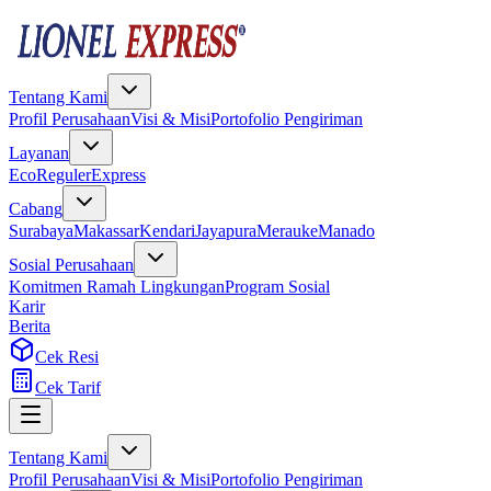
Tentang Kami
Profil Perusahaan
Visi & Misi
Portofolio Pengiriman
Layanan
Eco
Reguler
Express
Cabang
Surabaya
Makassar
Kendari
Jayapura
Merauke
Manado
Sosial Perusahaan
Komitmen Ramah Lingkungan
Program Sosial
Karir
Berita
Cek Resi
Cek Tarif
Tentang Kami
Profil Perusahaan
Visi & Misi
Portofolio Pengiriman