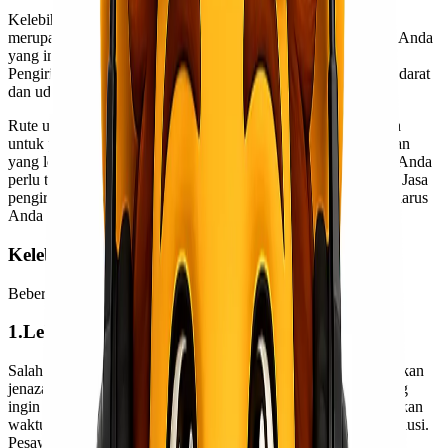
Kelebihan dan kekurangan pengiriman jenazah melalui udara
merupakan hal penting yang harus diperhatikan. Apalagi bagi Anda
yang ingin mengirim jenazah antar kota bahkan antar negara.
Pengiriman jenazah sendiri dapat dilakukan melalui jalur laut, darat
dan udara.
Rute udara adalah salah satu badan yang paling banyak dipilih
untuk pengiriman. Apalagi jika Anda menginginkan pengiriman
yang lebih cepat, aman dan praktis. Inilah sebabnya mengapa Anda
perlu tahu lebih banyak tentang jenis Cargo atau ekspedisi ini. Jasa
pengiriman melalui udara memiliki banyak keunggulan yang harus
Anda pertimbangkan.
Kelebihan Pengiriman Jenazah Lewat Udara
Beberapa kelebihan tersebut antara lain sebagai berikut:
1.Lebih Tepat Waktu
Salah satu keuntungan yang bisa didapatkan dengan mengirimkan
jenazah melalui udara adalah ketepatan waktu. Bagi Anda yang
ingin mengirim jenazah ke lokasi yang jauh namun membutuhkan
waktu yang cepat, maka ekspedisi ini bisa dijadikan sebagai solusi.
Pesawat terbang memiliki kecepatan yang cukup tinggi