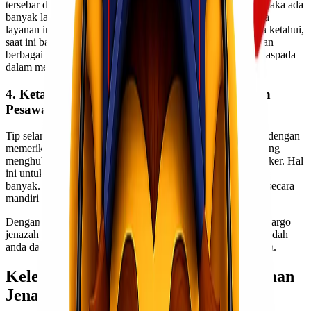
tersebar di berbagai daerah. Jika Anda mencari di internet, maka ada
banyak layanan yang dapat ditemukan. Namun, tidak semua
layanan ini kredibel dan dapat diandalkan. Seperti yang kita ketahui,
saat ini banyak sekali kasus penipuan yang dilakukan dengan
berbagai modus. Oleh karena itu, Anda perlu selektif dan waspada
dalam memilih jasa pengiriman jenazah.
4. Ketahui Biaya Pengiriman Jenazah Dengan
Pesawat
Tip selanjutnya untuk mengirim tubuh melalui udara adalah dengan
memeriksa biaya pengiriman. Ada baiknya jika Anda langsung
menghubungi pihak terkait tanpa menggunakan bantuan broker. Hal
ini untuk menekan laju biaya agar tidak membengkak terlalu
banyak. Mengurus berbagai kebutuhan pengiriman jenazah secara
mandiri agar biaya yang dikeluarkan bisa lebih murah.
Dengan mengetahui penjelasan diatas maka terdapat harga Cargo
jenazah yang sangat terjangkau diharapkan dapat mempermudah
anda dalam mengurus pengiriman jenazah melalui jalur udara.
Kelebihan Dan Kekurangan Pengiriman
Jenazah Melalui Udara