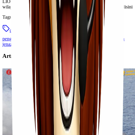
LIONEL EXPRESS melayani pengiriman jenazah ke semua
wilayah Indonesia. Info selengkapnya bisa menghubungi kami disini
Tags
cara memilih jasa pengiriman jenazah via pesawat
pengiriman jenazah via pesawat
tips memilih jasa pengiriman
jenazah via pesawat
Artikel Terkait