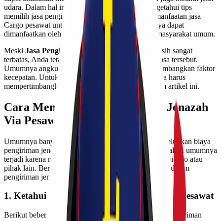
udara. Dalam hal ini, keluarga jenazah perlu mengetahui tips
memilih jasa pengiriman pesawat yang aman. Pemanfaatan jasa
Cargo pesawat untuk mengirim jenazah tidak hanya dapat
dimanfaatkan oleh pihak rumah sakit, tetapi juga masyarakat umum.
Meski
Jasa Pengiriman Jenazah
di Indonesia masih sangat
terbatas, Anda tetap harus selektif dalam memilih jasa tersebut.
Umumnya angkutan udara dipilih karena mempertimbangkan faktor
kecepatan. Untuk memilih layanan yang tepat, Anda harus
mempertimbangkan tips yang akan dijelaskan dalam artikel ini.
Cara Memilih Jasa Pengiriman Jenazah
Via Pesawat
Umumnya banyak masyarakat Indonesia yang mengeluhkan biaya
pengiriman jenazah melalui pesawat sangat mahal. Hal ini umumnya
terjadi karena mereka memilih jasa pengiriman melalui calo atau
pihak lain. Berikut beberapa tips yang bisa dilakukan dalam
pengiriman jenazah via pesawat:
1. Ketahui Syarat Pengiriman Jenazah Via Pesawat
Berikut beberapa syarat yang perlu disiapkan dalam pengiriman