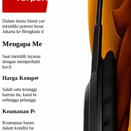
Dalam dunia bisnis yang terus berkembang, kebutuhan akan layanan pe
memiliki potensi besar sebagai pusat perdagangan dan distribusi ba
Jakarta ke Bengkulu dengan harga murah dan kualitas layanan yang t
Mengapa Memilih Layanan Ekspedisi Car
Saat memilih layanan ekspedisi, ada beberapa faktor penting yang ha
dengan memperhatikan tiga elemen tersebut. Layanan
ekspedisi
kami 
kecil.
Harga Kompetitif dan Transparan
Salah satu keunggulan Lionel Express adalah menawarkan tarif pen
karena itu, kami berkomitmen untuk memberikan harga yang sesuai den
sehingga pelanggan dapat mengetahui rincian biaya dengan jelas.
Keamanan Pengiriman yang Terjamin
Keamanan barang selama proses pengiriman adalah prioritas utama k
dalam kondisi baik. Kami juga menyediakan asuransi pengiriman, seh