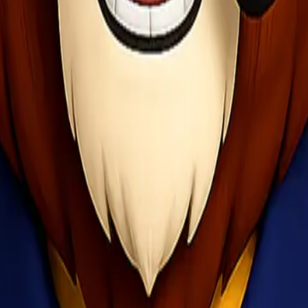
onel Express menyediakan beberapa metode pemesanan:
ang ke kantor kami
Lionel Express
di Duta Garden Square Blok G No. 
tersedia di situs resmi Lionel Express untuk mendapatkan informasi 
an pemesanan layanan secara online. Kami menyediakan antarmuka y
 adalah solusi terbaik untuk Anda yang mencari pengiriman barang den
tepat waktu dan dalam kondisi sempurna. Hubungi kami sekarang jug