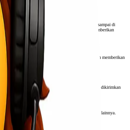
man yang efisien, kami memastikan barang Anda dapat sampai di
riman barang kapan saja dan di mana saja. Hal ini memberikan
an pelanggan Lionel Express selalu siap membantu dan memberikan
endasi terbaik sesuai situasi.
gan. Berikut adalah beberapa jenis barang yang sering dikirimkan
 besi, dan kayu.
k pertanian seperti beras, sayuran, dan produk olahan lainnya.