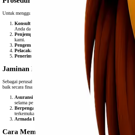
Prosedur Pengiriman Barang dengan Lion
Untuk menggunakan layanan ekspedisi cargo murah dari Jakarta ke 
Konsultasi dan Pemesanan Layanan:
Hubungi tim kami melal
Anda dapat melakukan pemesanan layanan sesuai dengan kebu
Penjemputan Barang:
Setelah pemesanan berhasil, tim kami 
kami.
Pengemasan dan Pengiriman:
Barang yang sudah diambil aka
Pelacakan Pengiriman:
Selama proses pengiriman, Anda dapat
Penerimaan Barang:
Setelah barang tiba di Bengkulu, tim k
Jaminan Kualitas Layanan dari Lionel Ex
Sebagai perusahaan yang berpengalaman dalam dunia ekspedisi, Lion
baik secara finansial maupun emosional. Oleh karena itu, kami berk
Asuransi Pengiriman:
Kami memberikan jaminan keamanan mela
selama perjalanan.
Berpengalaman dan Terpercaya:
Dengan pengalaman bertahun
terkemuka di Indonesia. Kami telah melayani berbagai kebutuh
Armada Pengiriman yang Terbaik:
Lionel Express memiliki 
Cara Memesan Layanan Ekspedisi Cargo 