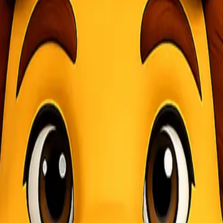
ngiriman barang yang cepat, aman, dan terjangkau semakin meningkat. 
rang. Lionel Express, sebagai penyedia layanan ekspedisi kargo yang b
erpercaya.
go Jakarta Bengkulu?
rus dipertimbangkan, seperti keamanan pengiriman, kecepatan, serta bi
dirancang untuk memberikan kenyamanan dan kepuasan bagi setiap pe
giriman yang kompetitif. Kami memahami bahwa biaya pengiriman meru
gan kebutuhan pelanggan tanpa mengurangi kualitas layanan. Selain itu
ami. Lionel Express menerapkan sistem pengemasan yang sesuai denga
ingga Anda tidak perlu khawatir dengan risiko kerusakan atau kehilan