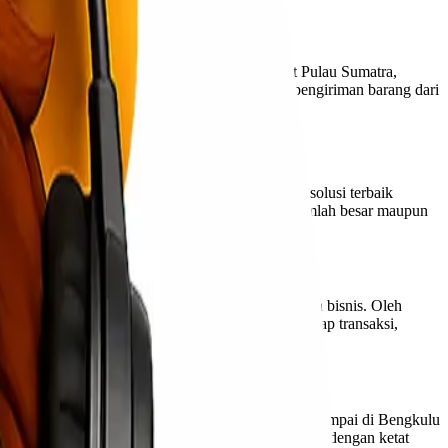
Bengkulu, salah satu provinsi di pesisir barat Pulau Sumatra,
erpengalaman, hadir untuk menjawab kebutuhan pengiriman barang dari
aya yang terjangkau. Lionel Express menawarkan solusi terbaik
langgan, baik untuk pengiriman barang dalam jumlah besar maupun
pakan faktor utama yang mempengaruhi keputusan bisnis. Oleh
, kami menjunjung tinggi transparansi dalam setiap transaksi,
n standar industri untuk memastikan barang Anda sampai di Bengkulu
gan barang. Setiap langkah pengiriman kami diawasi dengan ketat