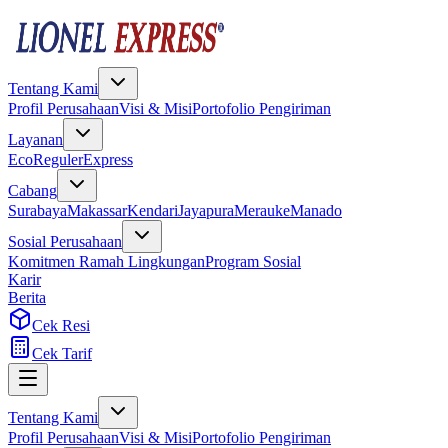
Tentang Kami
Profil Perusahaan
Visi & Misi
Portofolio Pengiriman
Layanan
Eco
Reguler
Express
Cabang
Surabaya
Makassar
Kendari
Jayapura
Merauke
Manado
Sosial Perusahaan
Komitmen Ramah Lingkungan
Program Sosial
Karir
Berita
Cek Resi
Cek Tarif
Tentang Kami
Profil Perusahaan
Visi & Misi
Portofolio Pengiriman