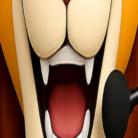
el Express
Bengkulu, Anda hanya perlu mengikuti beberapa langkah mudah:
ui telepon atau kunjungi kantor kami di Jakarta untuk mendapatkan info
tuhan.
akan menjadwalkan penjemputan barang dari lokasi Anda di Jakarta. A
n dikemas dengan baik sesuai standar pengiriman. Setelah itu, baran
 memantau status barang melalui sistem pelacakan online yang kami s
ami akan menghubungi penerima untuk memastikan barang diterima den
press
el Express selalu mengedepankan kualitas layanan. Kami memahami bah
omitmen untuk memberikan yang terbaik dalam setiap aspek layanan kam
lui fasilitas asuransi pengiriman. Ini adalah bentuk tanggung jawab 
-tahun dalam industri pengiriman barang, Lionel Express telah memba
an pengiriman barang, baik untuk pelanggan individu maupun korporas
armada pengiriman yang modern dan terawat dengan baik. Hal ini menja
Jakarta Bengkulu