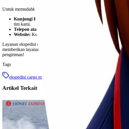
Untuk memudahkan pelanggan dalam memesan layanan ekspedisi, Li
Kunjungi Kantor Kami di Jakarta:
Anda dapat langsung dat
tim kami.
Telepon atau WhatsApp:
Hubungi kami di nomor kontak yang 
Website:
Kunjungi situs resmi Lionel Express untuk melakuk
Layanan ekspedisi cargo murah Jakarta Bengkulu dari Lionel Express
memberikan layanan terbaik dengan memastikan barang Anda sampai 
pengiriman!
Tags
ekspedisi cargo murah
jakarta bengkulu
Artikel Terkait