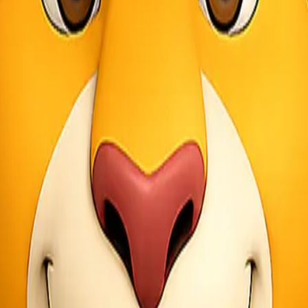
tepat waktu. Dengan jaringan distribusi yang luas dan sistem pengiri
racking) secara real-time, sehingga Anda dapat memantau status pengi
i terkait barang yang mereka kirim.
an kunci keberhasilan dalam memberikan layanan terbaik. Tim layan
g. Kami hadir untuk mendengarkan kebutuhan Anda dan memberikan rekom
kulu
i barang kebutuhan industri, produk rumah tangga, hingga barang dagan
onik seperti komputer, televisi, hingga peralatan listrik rumah tangga.
 Bengkulu, kami melayani pengiriman bahan bangunan seperti semen,
 kaya akan hasil bumi, sering menjadi tujuan pengiriman produk-produ
aan bermotor baik dalam kondisi baru maupun bekas.