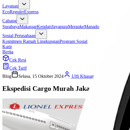
Layanan
Eco
Reguler
Express
Cabang
Surabaya
Makassar
Kendari
Jayapura
Merauke
Manado
Sosial Perusahaan
Komitmen Ramah Lingkungan
Program Sosial
Karir
Berita
Cek Resi
Cek Tarif
Blog
Selasa, 15 Oktober 2024
Ulfi Khasanah
Ekspedisi Cargo Murah Jakarta Bengkulu