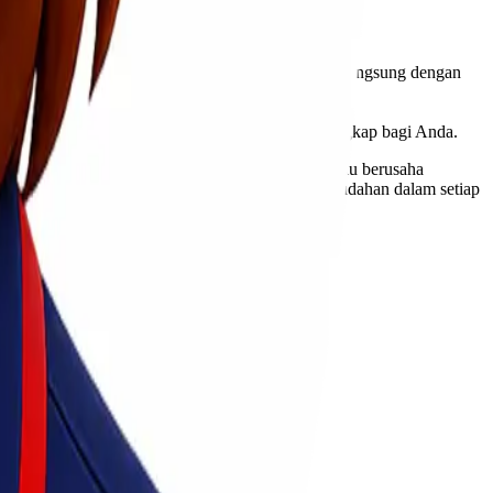
11-12, Jurumudi, Tangerang untuk berkonsultasi langsung dengan
lebih lanjut dan melakukan pemesanan.
ang mudah digunakan dan memberikan panduan lengkap bagi Anda.
gan biaya terjangkau, cepat, dan aman. Kami selalu berusaha
a untuk mendapatkan penawaran spesial dan kemudahan dalam setiap