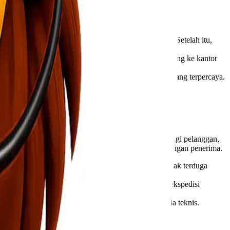
rmasi lengkap tentang tarif dan layanan pengiriman. Setelah itu,
nda juga dapat memilih untuk mengantar barang langsung ke kantor
g akan dikirim menggunakan armada pengiriman kami yang terpercaya.
ediakan.
gan baik dan sesuai dengan yang diharapkan.
wa setiap pengiriman memiliki nilai yang penting bagi pelanggan,
i, mulai dari penjemputan hingga barang sampai di tangan penerima.
kami dalam menjaga barang Anda dari risiko yang tidak terduga
ngun reputasi sebagai salah satu penyedia layanan ekspedisi
i.
min proses pengiriman berjalan lancar tanpa kendala teknis.