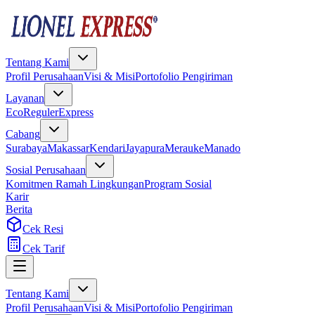
Tentang Kami
Profil Perusahaan
Visi & Misi
Portofolio Pengiriman
Layanan
Eco
Reguler
Express
Cabang
Surabaya
Makassar
Kendari
Jayapura
Merauke
Manado
Sosial Perusahaan
Komitmen Ramah Lingkungan
Program Sosial
Karir
Berita
Cek Resi
Cek Tarif
Tentang Kami
Profil Perusahaan
Visi & Misi
Portofolio Pengiriman