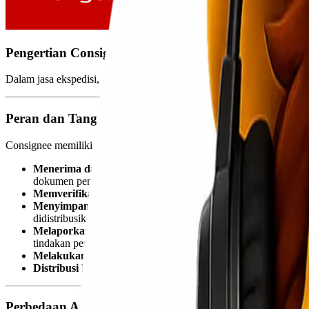
Pengertian Consignee Dalam Jasa Ekspedisi
Dalam jasa ekspedisi,
consignee
adalah
pihak penerima barang
atau
Peran dan Tanggung Jawab Consignee
Consignee memiliki peran krusial dalam proses logistik dan pengiri
Menerima dan Memeriksa Barang
: Saat paket tiba, consi
dokumen pengiriman (misalnya,
Bill of Lading
atau surat jalan)
Memverifikasi Dokumen
: Memastikan bahwa semua dokumen ya
Menyimpan Barang
: Dalam beberapa kasus, terutama jika c
didistribusikan lebih lanjut.
Melaporkan Kondisi Barang
: Jika ditemukan kerusakan atau
tindakan perbaikan atau klaim asuransi dapat segera dilakukan.
Melakukan Pembayaran (jika berlaku)
: Terkadang, consign
Distribusi Lokal (jika berlaku)
: Jika consignee adalah distri
Perbedaan Antara Consignor dan Consignee