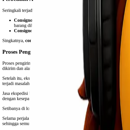
Seringkali terjadi kebingungan antara
consignor
dan
consignee
. Ber
Consignor
: Adalah
pihak pengirim barang
. Mereka adalah p
barang dikemas dan dikirim sesuai pesanan.
Consignee
: Adalah
pihak penerima barang
. Mereka adalah i
Singkatnya,
consignor mengirim
, dan
consignee menerima
. Dalam 
Proses Pengiriman Barang Melibatkan Consignee
Proses pengiriman barang melibatkan beberapa langkah penting, teru
dikirim dan alamat tujuan harus jelas.
Setelah itu, eksporter atau pengirim akan memberikan dokumen-dokum
terjadi masalah di kemudian hari.
Jasa ekspedisi kemudian melakukan penjemputan barang dari lokasi pe
dengan kesepakatan.
Setibanya di lokasi consignee, petugas ekspedisi bertanggung jawab
Selama perjalanan, tracking sistem digunakan agar baik pengirim maup
sehingga semua pihak merasa puas terhadap layanan yang diberikan 