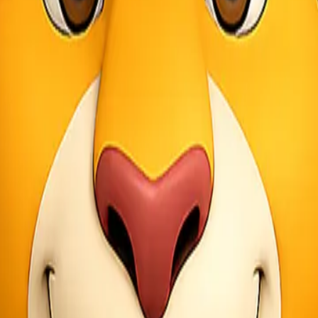
ikut adalah perbedaannya:
enjual, produsen, atau siapa pun yang bertanggung jawab untuk meng
ndividu atau perusahaan yang menjadi tujuan akhir dari pengiriman.
sistem konsinyasi (penitipan barang), kepemilikan barang tetap berada 
tama saat ada pihak consignee. Pertama, pengirim menghubungi jasa e
en yang diperlukan. Dokumen ini biasanya mencakup faktur komersial d
ngirim. Barang akan diperiksa sebelum dimuat ke dalam kendaraan tran
 mengatur proses penerimaan barang. Consignee wajib memeriksa kondis
un consignee bisa mengetahui posisi terkini paket mereka. Efektivitas
oleh
jasa ekspedisi
.