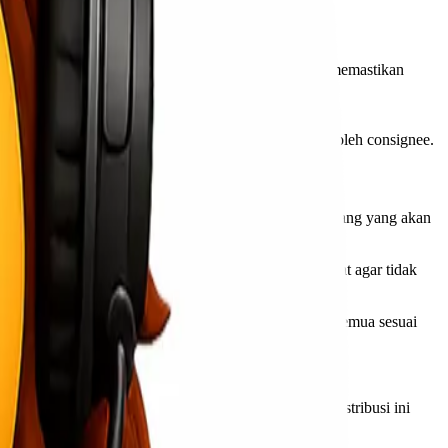
irimkan barang. Consignor bertanggung jawab untuk memastikan
pada consignor hingga barang tersebut berhasil dijual oleh consignee.
kspedisi untuk memulai proses. Informasi mengenai barang yang akan
an surat jalan. Semua informasi tersebut harus akurat agar tidak
sportasi. Ini adalah tahap krusial untuk memastikan semua sesuai
i fisik barang dan membayar biaya tambahan jika ada.
 komunikasi menjadi kunci dalam memperlancar alur distribusi ini