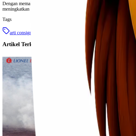
Dengan memahami bagaimana sistem consignor dan consignee bekerja dal
meningkatkan efisiensi operasional tetapi juga memperkuat hubungan 
Tags
arti consignee
jasa ekspedisi
Artikel Terkait