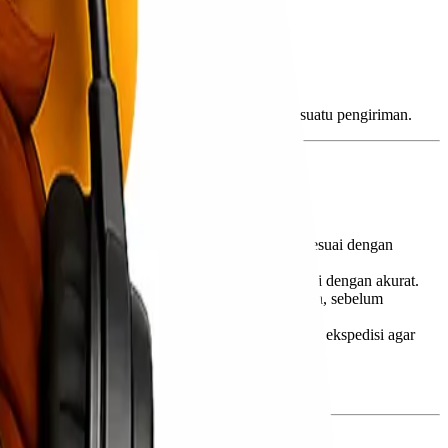
tau entitas lain yang menjadi tujuan akhir dari suatu pengiriman.
Ini termasuk memverifikasi bahwa semua barang sesuai dengan
al) atau tanda terima pengiriman, telah dilengkapi dengan akurat.
tuk menyimpan barang dengan aman setelah diterima, sebelum
pada pihak pengirim (consignor) atau penyedia jasa ekspedisi agar
, terutama untuk pengiriman internasional.
okal atau agen sesuai dengan kebutuhan bisnis.