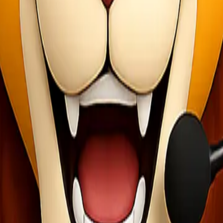
am konteks jasa ekspedisi, para pelaku bisnis dapat lebih efektif mer
antara semua pihak yang terlibat dalam proses pengiriman barang.