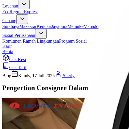
Layanan
Eco
Reguler
Express
Cabang
Surabaya
Makassar
Kendari
Jayapura
Merauke
Manado
Sosial Perusahaan
Komitmen Ramah Lingkungan
Program Sosial
Karir
Berita
Cek Resi
Cek Tarif
Blog
Kamis, 17 Juli 2025
Sherly
Pengertian Consignee Dalam Jasa Ekspedi