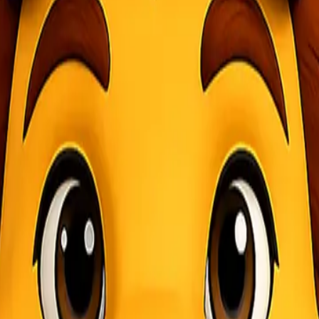
 komoditas yang dikirim. Consignee bisa berupa individu, perusahaan, a
man barang. Beberapa tanggung jawab utamanya meliputi:
gnee bertanggung jawab untuk menerima dan memeriksa kondisi barang. 
 dan tidak ada yang rusak atau hilang.
ng diperlukan, seperti formulir bea cukai (jika pengiriman internasion
onsignee adalah distributor atau gudang, mereka bertanggung jawab un
 ketidaksesuaian, consignee harus segera melaporkan kondisi barang ke
ee bertanggung jawab untuk membayar biaya pengiriman atau bea masuk
butor, mereka akan mendistribusikan barang tersebut kepada pelanggan l