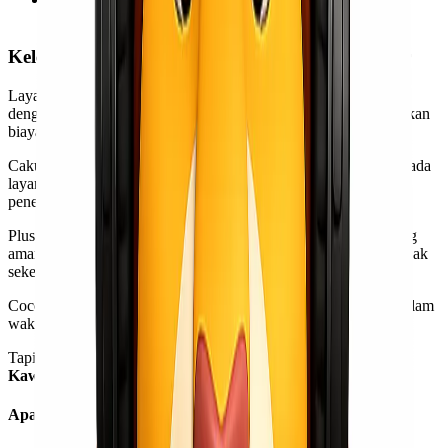
seperti barang yang mudah rusak atau busuk.
Kelebihan & Kekurangan dari Layanan Reguler
Layanan reguler merupakan layanan pengiriman untuk barang
dengan ukuran & berat yang tidak terlalu besar dan tidak memakan
biaya sebesar layanan kargo.
Cakupan barang yang dapat dikirimkan jauh lebih banyak daripada
layanan kargo selama masih sesuai dengan ketentuan maskapai
penerbangan.
Plus,
Kawan Lio
bisa mendapatkan pengiriman jalur udara yang
aman dengan durasi waktu yang terbilang sebentar walaupun tidak
seketat yang kargo.
Cocok sekali untuk
Kawan Lio
yang ingin mengirim barang dalam
waktu dekat dengan biaya yang terjangkau.
Tapi, kita cari tahu kelebihan dan kekurangannya dulu, ya, agar
Kawan Lio
lebih mantap dalam mengambil keputusan!
Apa Saja Kelebihan dari Layanan Reguler?