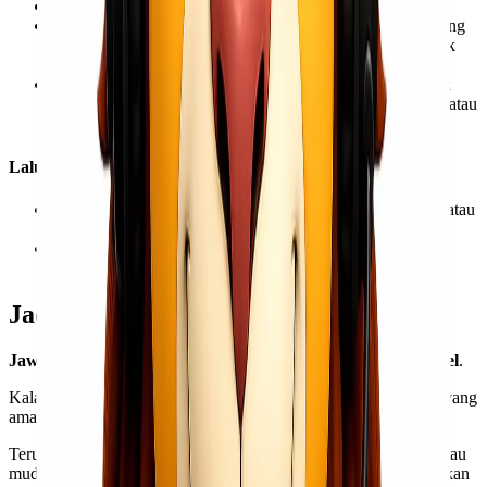
Biaya jauh lebih murah daripada yang kargo.
Secara umum pengirimannya jauh lebih cepat daripada yang
kargo karena proses keamanan dan penanganan yang tidak
sekompleks layanan tersebut.
Cakupan jenis barang yang dapat dikirimkan lebih banyak
daripada yang kargo, termasuk barang yang mudah rusak atau
mudah busuk.
Lalu, Apa Saja Kekurangan dari Layanan Kargo?
Keamanan tidak seketat kargo, sehingga risiko pencurian atau
kerusakan lebih tinggi.
Penanganan tidak sebagus kargo, sehingga berisiko lebih
tinggi mengalami kerusakan.
Jadi, Lebih Aman Kargo atau Reguler?
Jawabannya
: tergantung kebutuhan dan prioritas
Kawan Lionel
.
Kalau
Kawan Lio
memang ingin memprioritaskan pengiriman yang
aman, maka kargo menjadi pilihan yang paling tepat.
Terutama ketika ingin mengirimkan barang yang mudah rusak atau
mudah busuk atau bahkan barang-barang bernilai tinggi, tentu akan