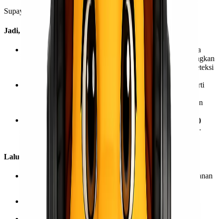
Supaya
Kawan Lio
tidak mengambil keputusan yang salah!
Jadi, Apa Saja Kelebihan dari Layanan Kargo?
Keamanan yang lebih terjamin
. Karena kargo biasanya
melalui pemeriksaan keamanan yang lebih ketat dibandingkan
bagasi reguler. Mulai dari pemeriksaan sinar-X hingga deteksi
bahan peledak.
Ada penanganan khusus terhadap barang kita
. Seperti
misal, di Lionel Express ini sudah termasuk
packaging
dengan material yang kuat untuk meminimalisir kerusakan
selama pengangkutan.
Biasanya ada sistem pelacakan (website atau aplikasi)
untuk membantu kita memantau status barang secara real-
time.
Lalu, Apa Saja Kekurangan dari Layanan Kargo?
Biaya lebih mahal
karena proses keamanan dan penanganan
yang lebih kompleks dan berlapis.
Proses pengiriman lebih lama
karena pemeriksaan
keamanan yang lebih ketat.
Tidak semua jenis barang bisa dikirim melalui kargo
,