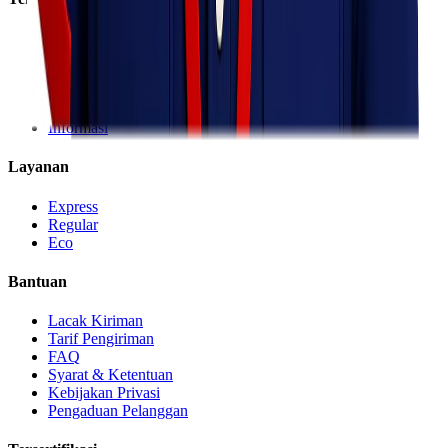
Tentang Kami
Visi & Misi
Sosial Perusahaan
Karir
Cabang
Informasi
Layanan
Express
Regular
Eco
Bantuan
Lacak Kiriman
Tarif Pengiriman
FAQ
Syarat & Ketentuan
Kebijakan Privasi
Pengaduan Pelanggan