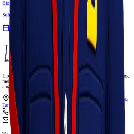
Blog
Solusi Logistik untuk Perusahaan Manufaktur
27 Jul 2026
Lionel Express adalah perusahaan jasa pengiriman terpercaya yang
melayani pengiriman barang ke seluruh Indonesia dengan cepat,
aman, dan harga kompetitif.
Ruko Garden Square Blok G No. 11-12 Jurumudi baru, Benda,
Tangerang, Banten 15124
+62 813 8838 8182
info@lionelexpress.com
Tentang Kami