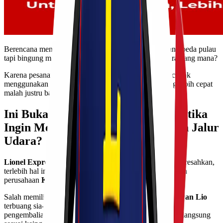
Berencana mengirimkan barang pesanan
customer
yang beda pulau
tapi bingung mau memilih paket pengiriman jalur udara yang mana?
Karena pesanannya yang dalam jumlah banyak lebih cocok
menggunakan kargo, namun di satu sisi jika ingin yang lebih cepat
malah justru bagusan yang reguler?
Ini Bukan Keresahan Kawan Lio ketika
Ingin Memilih Layanan Pengiriman Jalur
Udara?
Lionel Express
sangat memahami apa yang
Kawan Lio
resahkan,
terlebih hal ini sangat berdampak besar terhadap keuangan
perusahaan
Kawan Lio
.
Salah memilih layanan, bisa-bisa
budget
perusahaan
Kawan Lio
terbuang sia-sia akibat
customer
yang komplain meminta
pengembalian uang cuma gara-gara pengiriman tidak berlangsung