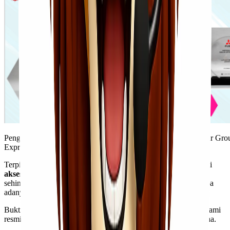
Penghargaan Lionel Express sebagai Best Cargo Agent Lion Air Gr
Express
Terpilih sebagai
best cargo agent
Lion Air Group memberi kami
akses untuk pengiriman tercepat dengan kualitas terbaik
,
sehingga barang
Kawan Lio
dapat tiba bahkan lebih cepat tanpa
adanya kerusakan atau kecacatan pada barang.
Buktinya, kami sudah mengirim lebih dari 6 juta barang sejak kami
resmi beroperasi dan dipercaya oleh
business owners
di luar sana.