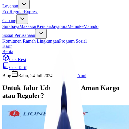
Layanan
Eco
Reguler
Express
Cabang
Surabaya
Makassar
Kendari
Jayapura
Merauke
Manado
Sosial Perusahaan
Komitmen Ramah Lingkungan
Program Sosial
Karir
Berita
Cek Resi
Cek Tarif
Blog
Rabu, 24 Juli 2024
Habibah Auni
Untuk Jalur Udara, Lebih Aman Kargo
atau Reguler?