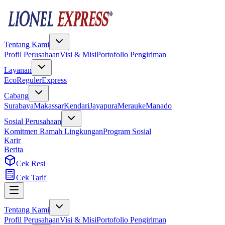
Tentang Kami
Profil Perusahaan
Visi & Misi
Portofolio Pengiriman
Layanan
Eco
Reguler
Express
Cabang
Surabaya
Makassar
Kendari
Jayapura
Merauke
Manado
Sosial Perusahaan
Komitmen Ramah Lingkungan
Program Sosial
Karir
Berita
Cek Resi
Cek Tarif
Tentang Kami
Profil Perusahaan
Visi & Misi
Portofolio Pengiriman