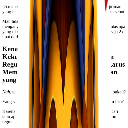
Di mana biaya ganti-rugi juga termasuk untuk layanan pengiriman
yang telah mereka ambil atas instruksi dari
business owners
tersebut.
Mau tidak mau,
business owners
tersebut pun terpaksa
menganggarkan biaya perusahaannya untuk mengganti rugi atas apa
yang dialami oleh si
customer
, yang bahkan jumlahnya bisa saja 2x
lipat dari yang seharusnya!
Kenali Apa Saja Kelebihan &
Kekurangan dari Layanan Kargo dan
Reguler, sehingga Kawan Lio Tahu Harus
Memilih yang Mana untuk Pengiriman
yang Lebih Aman!
Nah
, tentu
Kawan Lio
tidak ingin mengalami hal seperti itu, bukan?
Yang sampai di tahap merugikan finansial perusahaan
Kawan Lio
?
Karena itulah
Lionel Express
ingin mengajakmu untuk mencari
tahu apa saja kelebihan dan kekurangan dari layanan kargo dan
reguler.