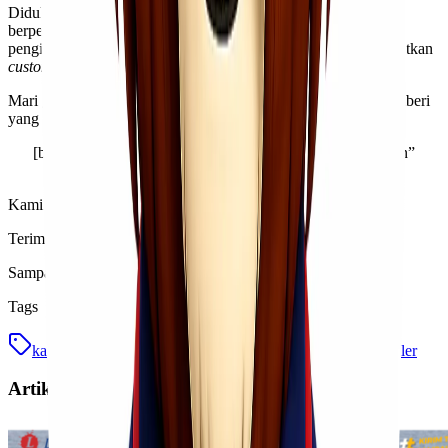
Didukung oleh talenta-talenta kami yang profesional dan
berpengalaman di bidangnya, kami akan memberikan layanan
pengiriman jalur udara terbaik yang dapat membantu meningkatkan
customer satisfaction
bahkan
brand loyalty
bisnis
Kawan Lio
!
Mari gunakan
jasa ekspedisi & cargo udara
kami untuk memberi
yang terbaik kepada
customer
Kawan Lio
!
[button link=”https://wa.me/6281260005092″ color=”green”
newwindow=”yes”] Gunakan Jasa Kami[/button]
Kami menantikan panggilan dari
Kawan Lio
!
Terima kasih sudah membaca artikel ini & semoga bermanfaat!
Sampai berjumpa di artikel-artikel kami berikutnya!
Tags
kargo
kargo atau reguler
opsi layanan kargo
reguler
Artikel Terkait