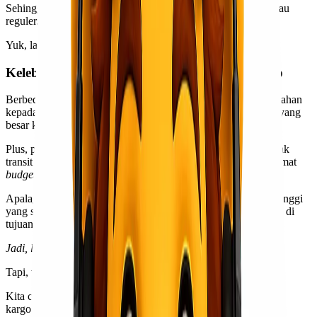
Sehingga,
Kawan Lio
jadi tahu kira-kira lebih aman kargo atau
reguler.
Yuk, langsung saja kita bahas!
Kelebihan & Kekurangan dari Layanan Kargo
Berbeda dari yang reguler, layanan kargo memberikan kemudahan
kepada kita untuk mengirim barang yang berat dalam jumlah yang
besar ke kota, pulau, atau bahkan negara yang berbeda.
Plus, pengirimannya hanya perlu satu kali tanpa melalui banyak
transit sehingga sangat membantu
Kawan Lio
dalam menghemat
budget
perusahaan.
Apalagi, pengiriman kargo memiliki standar keamanan yang tinggi
yang sangat memungkinkan untuk barang tiba dengan selamat di
tujuan.
Jadi, lebih aman kargo, ya?
Tapi, tunggu dulu!
Kita cari tahu dulu apa saja kelebihan dan kekurangan layanan
kargo untuk memastikan mana yang lebih aman!