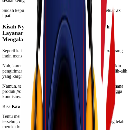
sesuai keinginan mereka.
Sudah kepuasan mereka menurun,
eh
,
budget
juga jadi keluar 2x
lipat!
Kisah Nyata Akibat
Customer
Salah Memilih
Layanan, Jangan Sampai Kawan Lio
Mengalaminya!
Seperti katakanlah, ada seorang
business owners frozen food
yang
ingin mengirim produknya ke
customer
di pulau lain.
Nah, karena dia mempertimbangkan soal harga dan durasi waktu
pengiriman, akhirnya dia pun memilih layanan yang reguler alih-alih
yang kargo.
Namun, ternyata pengiriman tersebut mengalami kendala, di mana
produk
frozen food
-nya mencair ketika sampai di tempat sehingga
kondisinya menjadi kurang layak.
Bisa
Kawan Lio
tebak sendiri bagaimana reaksi si
customer
.
Tentu mereka merasa sangat dirugikan oleh
business owners
tersebut, dan meminta ganti-rugi terhadap produk
frozen
yang telah
mereka beli.