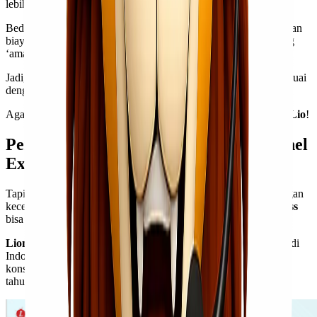
lebih aman jika menggunakan layanan kargo.
Beda halnya ketika
Kawan Lio
ingin barang cepat sampai dengan
biaya yang terjangkau, maka reguler menjadi pilihan yang paling
‘aman’.
Jadi, pastikan
Kawan Lio
memilih layanan pengiriman yang sesuai
dengan kebutuhan dan prioritas
Kawan Lio
, ya!
Agar bisa memberikan yang maksimal untuk
customer
Kawan Lio
!
Pengiriman Kargo tapi Cepat? Ya, Lionel
Express!
Tapi, kalau
Kawan Lio
inginnya kirim barang pakai kargo dengan
kecepatan yang sama dengan yang reguler, maka
Lionel Express
bisa menjadi jawabannya!
Lionel Express
adalah
jasa ekspedisi & cargo udara
tercepat di
Indonesia yang sudah beroperasi sejak tahun 2015, yang secara
konsisten terpilih sebagai
best cargo agent
Lion Air Group sejak
tahun 2017.