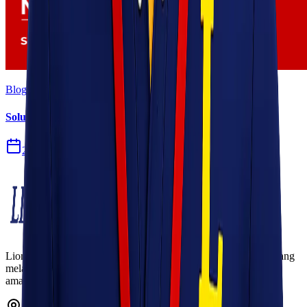
Blog
Solusi Logistik untuk Perusahaan Manufaktur
27 Jul 2026
Lionel Express adalah perusahaan jasa pengiriman terpercaya yang
melayani pengiriman barang ke seluruh Indonesia dengan cepat,
aman, dan harga kompetitif.