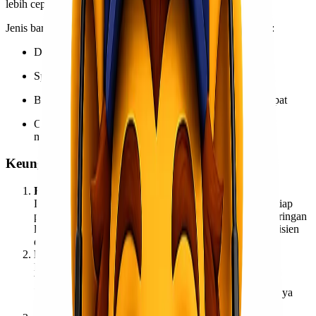
lebih cepat tanpa mengorbankan keamanan.
Jenis barang yang bisa menggunakan layanan ini antara lain:
Dokumen penting dan arsip perusahaan
Sparepart kendaraan atau alat berat
Barang e-commerce dengan kebutuhan pengiriman cepat
Obat-obatan, peralatan medis, dan kebutuhan industri
mendesak
Keunggulan Menggunakan Lionel Express
Kecepatan dan Ketepatan Waktu
Lionel Express memahami pentingnya waktu dalam setiap
pengiriman. Sistem operasional yang terintegrasi dan jaringan
logistik luas memungkinkan proses pengiriman lebih efisien
dari Jakarta menuju Balikpapan.
Layanan Door to Door
Pelanggan tidak perlu repot mengantar atau mengambil
barang di gudang. Tim Lionel Express akan menjemput
langsung barang ke lokasi pengirim dan mengantarkannya
sampai ke alamat penerima dengan aman.