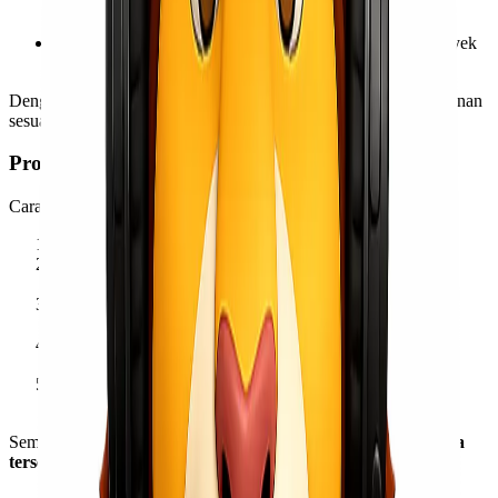
jumlah besar atau berat, menggunakan jalur laut.
Layanan Project Cargo
– untuk kebutuhan logistik proyek
perusahaan dan industri.
Dengan berbagai pilihan tersebut, Anda bisa menyesuaikan layanan
sesuai dengan jenis dan urgensi pengiriman.
Proses Pengiriman Mudah & Transparan
Cara menggunakan jasa Lionel Express sangat mudah:
Hubungi tim kami untuk konsultasi dan cek tarif.
Barang dijemput ke lokasi Anda atau di drop ke kantor
cabang terdekat.
Proses pengepakan dilakukan dengan standar keamanan
tinggi.
Barang dikirim melalui jalur udara dan bisa dilacak secara
online.
Barang tiba di Balikpapan dan diantarkan langsung ke
penerima.
Semua proses berlangsung
transparan, cepat, dan tanpa biaya
tersembunyi
.