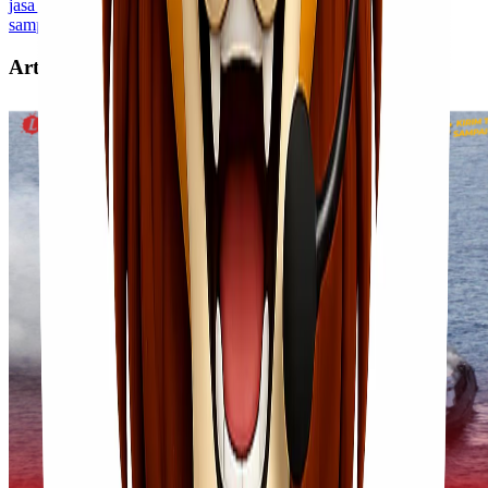
jasa kirim barang cepat
lionel express
pengiriman sehari
sampai
Artikel Terkait