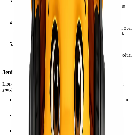
Tracking Online Real-Time
Semua pengiriman dapat dipantau secara langsung melalui
sistem
tracking online
. Dengan nomor resi, Anda dapat
mengetahui posisi barang secara akurat setiap saat.
Asuransi Pengiriman
Demi keamanan tambahan, Lionel Express menyediakan opsi
asuransi untuk setiap barang yang dikirim, terutama untuk
barang bernilai tinggi.
Layanan Customer Service Responsif
Tim CS kami siap membantu Anda setiap hari untuk
memberikan informasi tarif, estimasi waktu tiba, hingga solusi
pengiriman terbaik sesuai kebutuhan Anda.
Jenis Layanan Ekspedisi Jakarta – Balikpapan
Lionel Express menyediakan beberapa jenis layanan pengiriman
yang bisa disesuaikan dengan kebutuhan pelanggan:
Layanan Reguler
– pengiriman dengan tarif ekonomis dan
waktu tiba 2–3 hari.
Layanan Kilat (Sehari Sampai)
– prioritas pengiriman
tercepat via udara.
Layanan Cargo Besar
– cocok untuk pengiriman dalam