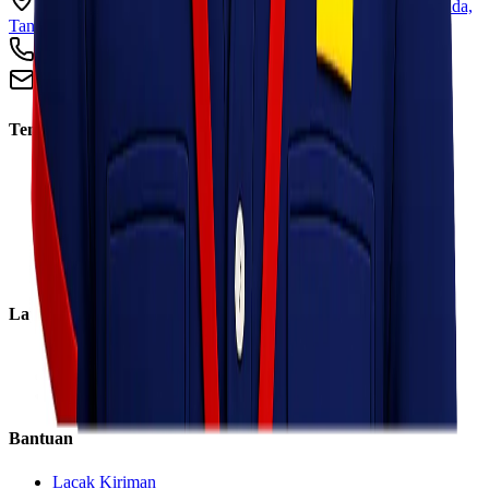
Ruko Garden Square Blok G No. 11-12 Jurumudi baru, Benda,
Tangerang, Banten 15124
+62 813 8838 8182
info@lionelexpress.com
Tentang Kami
Tentang Kami
Visi & Misi
Sosial Perusahaan
Karir
Cabang
Informasi
Layanan
Express
Regular
Eco
Bantuan
Lacak Kiriman