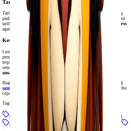
Tarif Ekspedisi Jakarta ke Balikpapan
Tarif pengiriman dari Jakarta ke Balikpapan bervariasi tergantung
pada berat, dimensi, dan jenis layanan yang dipilih. Untuk estimasi
tarif terbaru, Anda bisa langsung menghubungi tim
Lionel Express
agar mendapatkan harga terbaik dan promo terkini.
Kenapa Harus Lionel Express?
Lionel Express telah berpengalaman dalam menangani ribuan
pengiriman antar kota besar di Indonesia. Dengan reputasi
terpercaya dan layanan profesional, Lionel Express memastikan
setiap barang sampai
tepat waktu, aman, dan dalam kondisi
aman
.
Bagi Anda yang ingin
pengiriman
Jakarta – Balikpapan sehari
sampai
, percayakan hanya pada Lionel Express — solusi ekspedisi
cepat, aman, dan terpercaya.
Tags
cargo udara jakarta balikpapan
ekspedisi cepat antar pulau
ekspedisi jakarta balikpapan
jasa cargo jakarta balikpapan