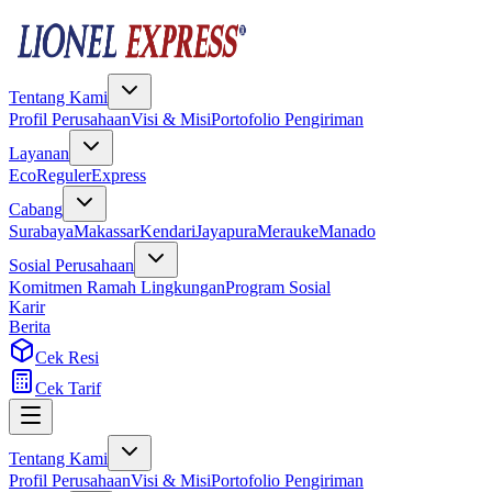
Tentang Kami
Profil Perusahaan
Visi & Misi
Portofolio Pengiriman
Layanan
Eco
Reguler
Express
Cabang
Surabaya
Makassar
Kendari
Jayapura
Merauke
Manado
Sosial Perusahaan
Komitmen Ramah Lingkungan
Program Sosial
Karir
Berita
Cek Resi
Cek Tarif
Tentang Kami
Profil Perusahaan
Visi & Misi
Portofolio Pengiriman