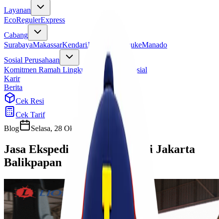
Layanan
Eco
Reguler
Express
Cabang
Surabaya
Makassar
Kendari
Jayapura
Merauke
Manado
Sosial Perusahaan
Komitmen Ramah Lingkungan
Program Sosial
Karir
Berita
Cek Resi
Cek Tarif
Blog
Selasa, 28 Oktober 2025
Sherly
Jasa Ekspedisi Sehari Sampai Jakarta
Balikpapan