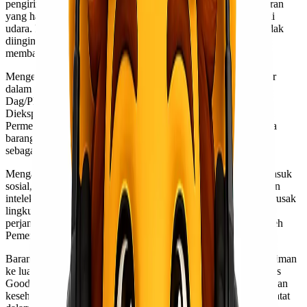
pengiriman barang ke luar negeri. Oleh karena itu, ada peraturan
yang harus dipatuhi, terutama jika barang akan dikirim melalui
udara. Peraturan ini dibuat untuk menghindari hal-hal yang tidak
diinginkan, dan agar tidak terjadi pengiriman yang dapat
membahayakan selama proses pengiriman.
Mengenai barang apa saja yang dilarang untuk diekspor, diatur
dalam Peraturan Menteri Perdagangan Nomor 44/M-
Dag/PER/7/2012 Tahun 2012 tentang Barang Yang Dilarang
Diekspor (Permendag 44/2012). Berdasarkan Pasal 2 ayat (1)
Permendag 44/2012, Menteri Perdagangan menetapkan bahwa
barang-barang tertentu dilarang untuk diekspor dengan alasan
sebagai berikut:
Mengancam keamanan nasional atau kepentingan umum termasuk
sosial, budaya dan moral masyarakat, melindungi hak kekayaan
intelektual, melindungi kehidupan dan kesehatan manusia, merusak
lingkungan dan ekosistem dan berdasarkan perjanjian atau
perjanjian internasional yang ditandatangani dan diratifikasi oleh
Pemerintah.
Barang yang termasuk dalam kategori berbahaya dalam pengiriman
ke luar negeri disebut Dangerous Goods. Pengertian Dangerous
Goods adalah barang, benda, atau zat yang dapat membahayakan
kesehatan, keselamatan, aset, atau orang laininkungan dan tercatat