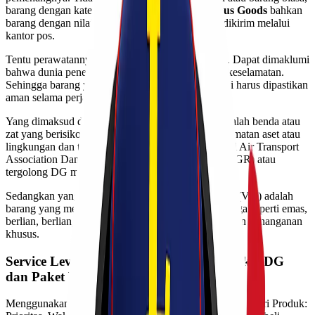
barang dengan kategori berbahaya atau
Dangerous Goods
bahkan
barang dengan nilai tinggi (valuable good) dapat dikirim melalui
kantor pos.
Tentu perawatannya berbeda dengan barang biasa. Dapat dimaklumi
bahwa dunia penerbangan sangat memperhatikan keselamatan.
Sehingga barang yang dibawa oleh pihak maskapai harus dipastikan
aman selama perjalanan.
Yang dimaksud dengan barang berbahaya (DG) adalah benda atau
zat yang berisiko membahayakan kesehatan, keselamatan aset atau
lingkungan dan tercantum dalam daftar International Air Transport
Association Dangerous Goods Regulation (IATA DGR) atau
tergolong DG menurut Ditjen IATA.
Sedangkan yang dimaksud dengan barang berharga (VG) adalah
barang yang memiliki nilai tinggi atau barang berharga seperti emas,
berlian, berlian, cek dan sebagainya yang memerlukan penanganan
khusus.
Service Level Agreement (SLA) untuk Paket DG
dan Paket VG.
Menggunakan lini produk Spesial Cargo Khusus , Kategori Produk: