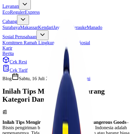
Layanan
Eco
Reguler
Express
Cabang
Surabaya
Makassar
Kendari
Jayapura
Merauke
Manado
Sosial Perusahaan
Komitmen Ramah Lingkungan
Program Sosial
Karir
Berita
Cek Resi
Cek Tarif
Blog
Sabtu, 16 Juli 2022
Habibah Auni
Inilah Tips Mengirimkan Barang
Kategori Dangerous Goods
📰
Inilah Tips Mengirimkan Barang Kategori Dangerous Goods
–
Bisnis pengiriman barang dan dokumen dari Pos Indonesia adalah
pemenangnya. Tidak hanya pengiriman dokumen atau barang biasa,