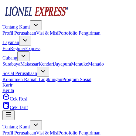
Tentang Kami
Profil Perusahaan
Visi & Misi
Portofolio Pengiriman
Layanan
Eco
Reguler
Express
Cabang
Surabaya
Makassar
Kendari
Jayapura
Merauke
Manado
Sosial Perusahaan
Komitmen Ramah Lingkungan
Program Sosial
Karir
Berita
Cek Resi
Cek Tarif
Tentang Kami
Profil Perusahaan
Visi & Misi
Portofolio Pengiriman