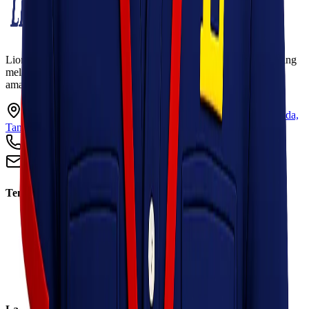
Lionel Express adalah perusahaan jasa pengiriman terpercaya yang
melayani pengiriman barang ke seluruh Indonesia dengan cepat,
aman, dan harga kompetitif.
Ruko Garden Square Blok G No. 11-12 Jurumudi baru, Benda,
Tangerang, Banten 15124
+62 813 8838 8182
info@lionelexpress.com
Tentang Kami
Tentang Kami
Visi & Misi
Sosial Perusahaan
Karir
Cabang
Informasi