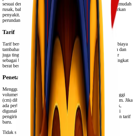
sesuai dengan peraturan perundang-undangan. Barang yang mudah
rusak, bahan biologis yang mudah rusak dan mudah menularkan
penyakit. Barang terlarang lainnya sesuai dengan peraturan
perundang-undangan yang berlaku.
Tarif
Tarif berdasarkan Pos Kilat dan Pos Kilat Khusus ditambah biaya
tambahan. Tarif akan diditetapkan berdasarkan kantor tujuan dan
juga tingkat berat aktual atau volumetrik. Tingkat berat diatur
sebagai berikut: Tingkat berat pertama; hingga 2 kilogram,Tingkat
berat berikutnya setiap 1 kilogram hingga 50 kilogram
Penetapan tarif didasarkan pada 2 metode
Menggunakan berat sebenarnya, Menggunakan perhitungan
volumetrik dengan rumus: Panjang (cm) X Lebar (cm) X Tinggi
(cm) dibagi 6000 dimana hasilnya adalah berat dalam kilogram. Jika
ada perbedaan antara berat aktual dan perhitungan volumetrik,
digunakan tarif tertinggi. Tarif yang dikenakan untuk satu kali
pengiriman, untuk pengiriman retur dan forwarding dikenakan tarif
baru.
Tidak semua barang bisa dikirim ketika proses ekspor atau