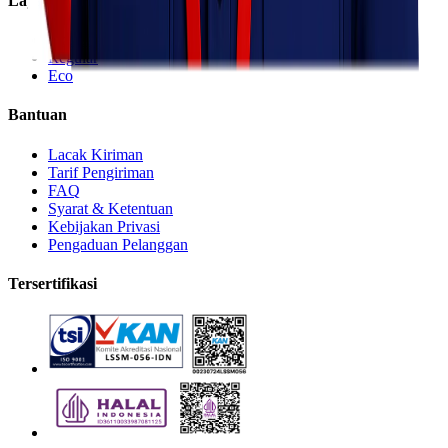
Layanan
Express
Regular
Eco
Bantuan
Lacak Kiriman
Tarif Pengiriman
FAQ
Syarat & Ketentuan
Kebijakan Privasi
Pengaduan Pelanggan
Tersertifikasi