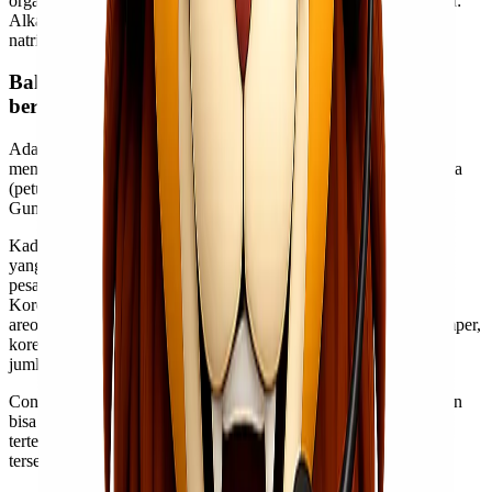
organik atau menimbulkan korosi atau karat pada logam. Contoh:
Alkali – kalium, hidroksida, Asam sulfat, Asam klorida, Alkali –
natrium hidroksida.
Bahan atau barang lainnya yang dianggap
berbahaya.
Adalah barang atau benda-benda lainnya yang dianggap dapat
membahayakan serta dapat menimbulkan risiko terhadap manusia
(petugas), pesawat jika tidak ditangani dengan baik. Contoh:
Gunting, Pisau atau Cutter, Obeng, dll.
Kadang-kadang anda tidak sadar telah membawa barang-barang
yang termasuk dalam Dangerous Goods tersebut ke dalam kabin
pesawat, tentunya masih dalam batas kewajaran seperti contoh:
Korek api, parfum alcohol atau ethanol, minuman beralkohol,
areosol dalam batas max 500ml, baterai mengandung alkali, kamper,
korek kayu, laptop atau peralatan elektronik pun apabila dalam
jumlah besar masuk dalam kategori.
Contoh: tersebut hanya sebagian kecil dari Dangerous Goods dan
bisa di bawa ke kabin atau bagasi pesawat dalam batasan
tertentu.Apabila dalam jumlah besar keinginan untuk aturan
tersebut, apabila bisa diangkut harus melalui pesawat kargo.