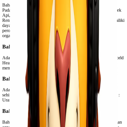
Bahan Padat Mudah Terbakar (Flammable Solids) adalah bahan
Padat yang mudah terbakar akibat akibat. Contoh : Sodium, Korek
Api, Magnesium, Potassium ,Phospor, Kalsium Karbid. Bahan
Rentan Oksidasi: Adalah bahan yang terkena oksigen yang memiliki
daya rusak. Contoh: Kalsium Klorat, Amonium nitrat, Hidrogen
peroksida, Kalium permanganat, Benzoil peroksida, Peroksida
organik.
Bahan Beracun dan Menular
Adalah bahan yang buruk, bakteri, virus (diatur oleh WHO – World
Health Organization) yang dapat menyebabkan luka, infeksi dan
menular. Contoh: Pestisida, Rabies.
Bahan Radioaktif
Adalah bahan atau kombinasinya yang mengeluarkan radiasi
sehingga membahayakan manusia, binatang dan barang. Contoh :
Uranium, Plutonium.
Bahan Korosi
Bahan ini merupakan bahan atau zat yang bisa melarutkan jaringan