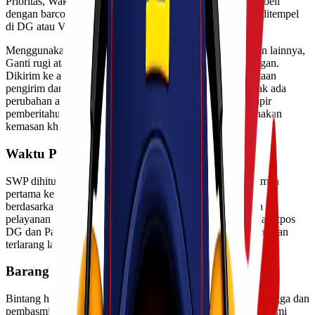
Prioritas, Waktu pengiriman standar sesuai ketentuan, Dilabeli
dengan barcode atau tanda khusus lainnya, Stiker khusus ditempel
di DG atau VG dan jangan dibanting.
Menggunakan kwitansi pengiriman atau tanda pembayaran lainnya,
Ganti rugi atas keterlambatan atau kerusakan atau kehilangan.
Dikirim ke alamat penerima, Dilampirkan dengan pernyataan
pengirim dan ditandatangani untuk setiap pengiriman, tidak ada
perubahan atau penambahan yang diperbolehkan. Terlampir
pemberitahuan tentang isi (PTI), Dapat dilacak, Menggunakan
kemasan khusus.
Waktu Pengiriman Standar (SWP)
SWP dihitung sejak dikirim oleh pengirim dengan pengiriman
pertama ke penerima, dikurangi hari libur nasional. SWP
berdasarkan pola distribusi ke kantor tujuan sesuai dengan
pelayanan khusus Barang yang dilarang dikirim melalui Paketpos
DG dan Paketpos VG: Narkotika, psikotropika dan obat-obatan
terlarang lainnya
Barang yang melanggar kesusilaan
Bintang hidup kecuali lebah, lintah, ulat sutera, parasit, serangga dan
pembasmi serangga yang dikirim oleh Badan yang diakui resmi