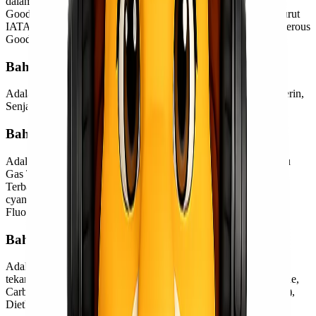
dalam daftar International Air Transpot Association Dangerious
Goods Regulation atau yang diklasifikasikan sebagai DG menurut
IATA DG. Berikut ini adalah kategori barang berbahaya (Dangerous
Goods) yang dilarang dalam pengiriman ke luar negeri :
Bahan Peledak
Adalah bahan yang mudah meledak. Misalnya: TNT, Nitrogliserin,
Senjata, Amunisi , Dinamit, Peluru dan petasan.
Bahan Gas
Adalah bahan gas, termasuk gas yang telah dikompresi. Baik itu
Gas Tidak Mudah Terbakar atau telah dikompresi, Gas Mudah
Terbakar dan Gas Beracun. Misalnya: Hydrogen, Hydrogen
cyanide, Aerosol, Propane, Nitrogen, Neon, Carbon dioxide,
Fluorine ,Acetylene, Chlorine.
Bahan Cair Mudah Terbakar
Adalah cairan yang mudah terbakar dibawah suhu 35°C dan
tekanan dibawah 101,3 kPa. Contoh: Gasoline (Bensin), Acetone,
Carbon disulfide, Paint (Cat), Kerosene, Paraffin, Diesel (Soilar),
Diethyl ether,Alcohol.