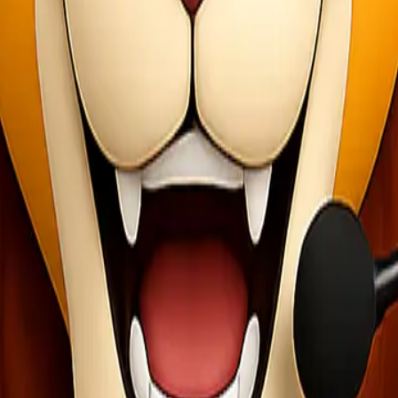
. Tidak ada biaya tersembunyi, sehingga pelanggan bisa merencanakan
dah dilakukan melalui aplikasi mobile atau website resmi mereka. Fitu
iman Barang
engiriman barang berjalan lancar. Setiap langkah dalam proses pengiri
, tim profesional akan mengatur penjemputan barang di lokasi yang diin
 kondisi, berat, dan ukuran agar semua sesuai dengan ketentuan. Ba
uju tujuan akhir.
secara real-time melalui aplikasi atau website Lionel Express. Ini me
 menjamin bahwa setiap kiriman mencapai tujuannya tepat waktu dan d
 dan terjangkau.