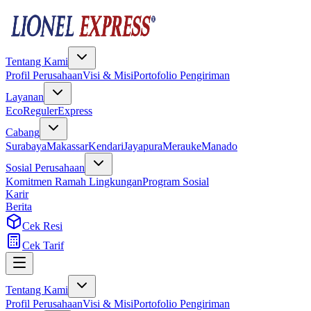
Tentang Kami
Profil Perusahaan
Visi & Misi
Portofolio Pengiriman
Layanan
Eco
Reguler
Express
Cabang
Surabaya
Makassar
Kendari
Jayapura
Merauke
Manado
Sosial Perusahaan
Komitmen Ramah Lingkungan
Program Sosial
Karir
Berita
Cek Resi
Cek Tarif
Tentang Kami
Profil Perusahaan
Visi & Misi
Portofolio Pengiriman