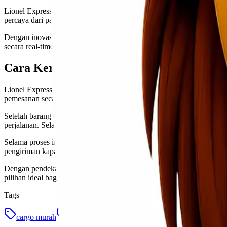
Lionel Express juga menerapkan transparansi dalam biaya pengiriman
percaya dari para pengguna jasa kami.
Dengan inovasi teknologi terkini, pelacakan kiriman kini semakin mu
secara real-time tanpa perlu khawatir kehilangan jejak pengiriman.
Cara Kerja Lionel Express dalam Pengir
Lionel Express memiliki sistem yang terstruktur untuk memastikan p
pemesanan secara online atau langsung ke kantor mereka. Setelah itu
Setelah barang dijemput, Lionel Express akan melakukan pengecekan
perjalanan. Selanjutnya, barang akan dikirim melalui rute optimal men
Selama proses ini, pelanggan dapat melacak keberadaan barang mereka 
pengiriman kapan saja.
Dengan pendekatan yang transparan dan efisien ini, Lionel Express
pilihan ideal bagi siapa pun yang membutuhkan solusi logistik handal
Tags
cargo murah
makassar samarinda