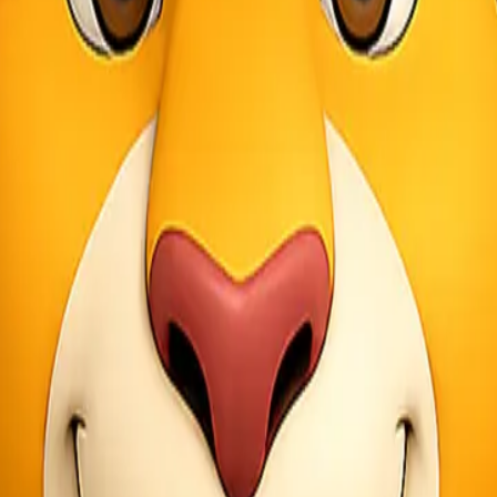
nan
cargo murah Makassar Samarinda
. Dengan pengalaman bertahun-ta
kebutuhan pelanggan. Mulai dari pengiriman reguler hingga ekspres, L
itif. Mereka memahami pentingnya biaya dalam bisnis dan berusaha me
getahuan mendalam mengenai logistik dan distribusi. Hal ini memastika
n tracking pengiriman. Pelanggan dapat memantau status kiriman secara
ni Pelanggan
murah Makassar Samarinda yang unggul. Salah satu keunggulan utama k
 solusi atas setiap masalah pengiriman.
ai kebutuhan klien. Pelanggan dapat memilih jenis layanan yang paling
istik.
press. Dengan jaringan distribusi yang luas, barang akan sampai tepat