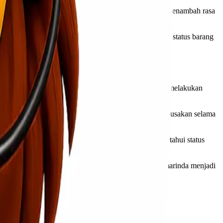
 anggaran dengan lebih baik. Kejelasan informasi ini menambah rasa
r ini memungkinkan pelanggan untuk selalu mengetahui status barang
man dipantau dengan cermat. Pertama, pelanggan dapat melakukan
ginkan.
rang kemudian dikemas secara aman untuk mencegah kerusakan selama
mberikan rasa tenang bagi pengirim karena bisa mengetahui status
alam kondisi baik. Layanan cargo murah Makassar Samarinda menjadi