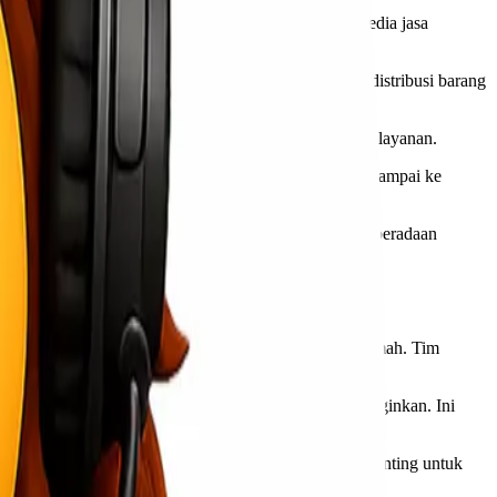
hun, mereka telah membangun reputasi sebagai penyedia jasa
ionel Express siap membantu setiap langkah proses distribusi barang
mberikan solusi terbaik tanpa mengorbankan kualitas layanan.
n bahwa setiap barang akan ditangani dengan baik dan sampai ke
 real-time, sehingga tidak perlu khawatir tentang keberadaan
ami adalah pelayanan pelanggan yang responsif dan ramah. Tim
 sesuai dengan anggaran dan waktu delivery yang diinginkan. Ini
 waktu tanpa hambatan berarti. Efisiensi ini sangat penting untuk