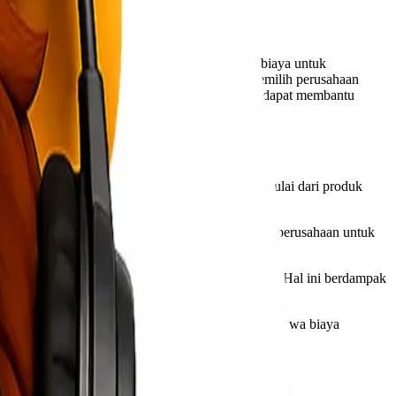
 mungkin mencari cara yang efisien dan hemat biaya untuk
ai pilihan layanan pengiriman yang tersedia, memilih perusahaan
stribusi barang, serta bagaimana Lionel Express dapat membantu
ogistik, cargo mencakup berbagai jenis barang, mulai dari produk
n masyarakat akan terganggu. Cargo memungkinkan perusahaan untuk
njangkau pelanggan di daerah terpencil sekalipun. Hal ini berdampak
pulau. Penggunaan jasa cargo murah memastikan bahwa biaya
marinda