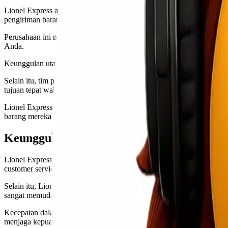
Lionel Express adalah salah satu perusahaan yang menyediakan laya
pengiriman barang yang handal.
Perusahaan ini menawarkan berbagai pilihan layanan untuk memenuhi 
Anda.
Keunggulan utama Lionel Express terletak pada tarifnya yang kompet
Selain itu, tim profesional di Lionel Express dilengkapi dengan pen
tujuan tepat waktu.
Lionel Express juga memanfaatkan teknologi terkini untuk memudahka
barang mereka selama dalam perjalanan.
Keunggulan Lionel Express dalam Melaya
Lionel Express dikenal sebagai salah satu penyedia layanan cargo 
customer service siap membantu menjawab pertanyaan atau memberikan
Selain itu, Lionel Express menawarkan berbagai opsi pengiriman sesu
sangat memudahkan bagi bisnis kecil hingga besar dalam mengatur log
Kecepatan dalam proses pengiriman juga menjadi fokus utama Lionel Ex
menjaga kepuasan pelanggan.