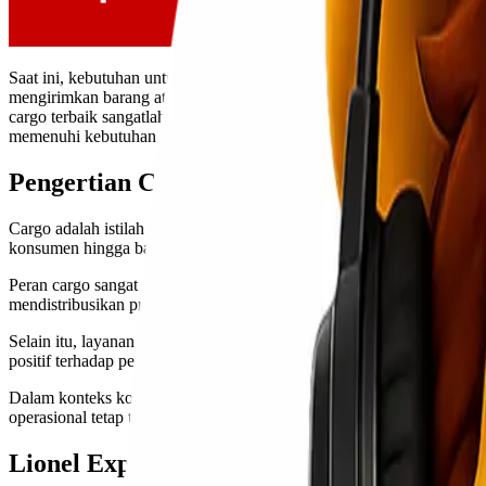
Saat ini, kebutuhan untuk pengiriman barang semakin meningkat. Te
mengirimkan barang atau muatan lebih besar. Di sinilah layanan carg
cargo terbaik sangatlah penting agar barang Anda sampai dengan aman
memenuhi kebutuhan pengiriman Anda dengan harga terjangkau.
Pengertian Cargo dan Perannya dalam Dis
Cargo adalah istilah yang digunakan untuk merujuk pada barang atau m
konsumen hingga bahan mentah untuk industri.
Peran cargo sangat penting dalam distribusi barang. Tanpa sistem 
mendistribusikan produk mereka ke pasar dengan cepat dan tepat wak
Selain itu, layanan cargo juga membantu memperluas jangkauan bisnis
positif terhadap pertumbuhan ekonomi lokal.
Dalam konteks kota-kota seperti Makassar dan Samarinda, pengirima
operasional tetap terjangkau sambil menjaga kualitas pelayanan kepa
Lionel Express: Perusahaan yang Menye