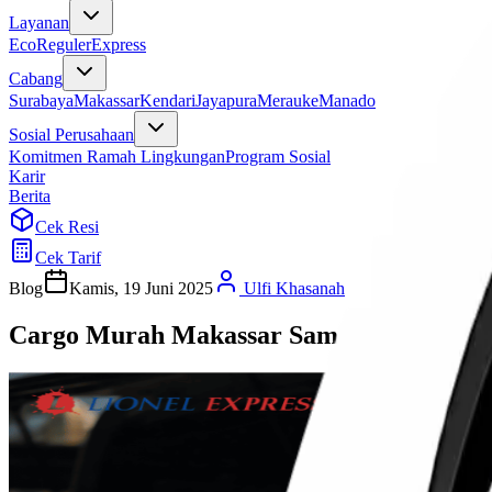
Layanan
Eco
Reguler
Express
Cabang
Surabaya
Makassar
Kendari
Jayapura
Merauke
Manado
Sosial Perusahaan
Komitmen Ramah Lingkungan
Program Sosial
Karir
Berita
Cek Resi
Cek Tarif
Blog
Kamis, 19 Juni 2025
Ulfi Khasanah
Cargo Murah Makassar Samarinda dengan