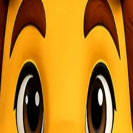
rutama bagi mereka yang berdomisili di Makassar dan Samarinda. Anda
o murah Makassar Samarinda hadir sebagai solusi ideal. Dengan berbag
 dan tepat waktu. Mari kita bahas apa itu cargo, peranannya dalam di
tribusi Barang
uatan yang diangkut dari satu lokasi ke lokasi lainnya. Dalam dunia l
pengiriman yang efisien, proses perdagangan dan pemenuhan kebutuha
tu.
. Dengan adanya jaringan transportasi yang baik, perusahaan dapat me
n cargo menjadi kunci dalam mendukung aktivitas perdagangan antar 
da pelanggan.
diakan Layanan Cargo Murah Makassar Sa