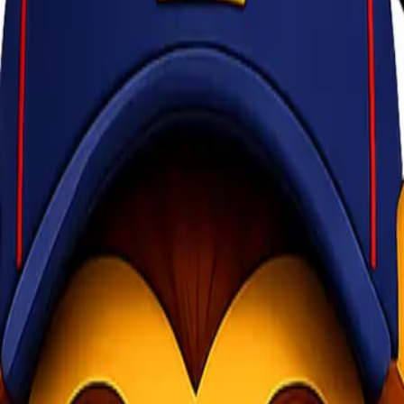
percayaan pelanggan.
man
 memastikan bahwa barang yang dikirim akan benar-benar aman dari ke
 dengan menyesuaikan jenis barang yang akan dikemas dan bahan yang 
g adalah dengan mengidentifikasi jenisnya terlebih dahulu. Jika bara
 perjalanan.
g. Berikut beberapa pilihan yang bisa digunakan, sesuai dengan jeni
an dokumen ke dalam amplop agar dokumen tidak terlipat atau kusut