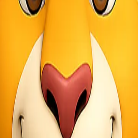
 tidak mudah penyok atau rusak. Meski lembut, styrofoam tidak mudah
.
. Bahan ini merupakan bahan terluar yang digunakan dalam pengemasa
 akan dikirim harus dikemas dengan bubble wrap, styrofoam, dan kart
. Dengan begitu tidak akan ada celah di bagian mana pun dari paket da
s atau keluar dari kemasan. Plastik atau bahan lain yang Anda gunaka
da barang tersebut. Gunakan selotip yang bertuliskan Fragile atau bar
ikirim untuk menghindari masalah dan kerusakan. Pastikan tanda yan
. Layanan ini diberikan kepada pengirim yang akan mengirimkan paket
ng yang Anda kirim tidak akan tercampur dengan barang lain sehingga