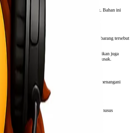
 rusak sehingga dapat melindungi barang dengan baik. Bahan ini
n barang. Sebelum dimasukkan ke dalam kotak kayu, barang tersebut
on, sebelum akhirnya dimasukkan ke dalam kotak kayu.
n tidak ada air yang bisa masuk ke dalam paket. Pastikan juga
n harus berkualitas baik dan tidak mudah sobek atau rusak.
ang rapuh agar pihak pengirim lebih berhati-hati dalam menangani
g Anda berikan besar dan mudah dimengerti.
 berukuran besar. Layanan ini merupakan pengiriman khusus
 tingkat keamanannya akan terjamin.