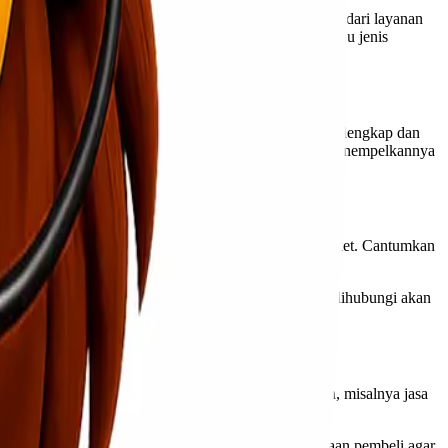
an. Layanan ini menawarkan perlakuan yang berbeda dari layanan
berbeda, jadi pastikan Anda mengetahui terlebih dahulu jenis
g lengkap dan benar. Alamat yang dicantumkan harus lengkap dan
idak terlalu rapi, Anda dapat mengetikkan alamat dan menempelkannya
egitu penerima tidak akan bingung saat menerima paket. Cantumkan
t penerima tidak jelas dan tidak ada nomor yang bisa dihubungi akan
macam produk yang ditawarkan oleh jasa pengiriman, misalnya jasa
arang tersebut di atas untuk mendapatkan kepercayaan pembeli agar