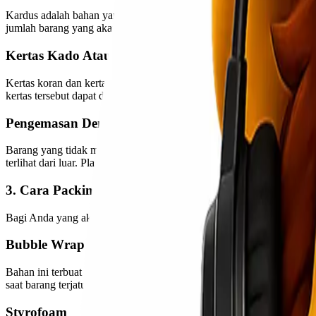
Kardus adalah bahan yang paling umum digunakan untuk pengiriman 
jumlah barang yang akan dikirim. Jika barang yang akan dikirim tida
Kertas Kado Atau Koran
Kertas koran dan kertas pembungkus adalah bahan kertas yang sang
kertas tersebut dapat digunakan untuk membungkus pakaian atau bara
Pengemasan Dengan Plastik
Barang yang tidak mudah rusak juga bisa dikemas dengan menggunaka
terlihat dari luar. Plastik juga merupakan bahan pembungkus yang ama
3. Cara Packing Barang Pecah Belah
Bagi Anda yang akan mengirimkan barang pecah belah, gunakan perlin
Bubble Wrap
Bahan ini terbuat dari plastik namun memiliki gelembung udara yang
saat barang terjatuh atau terguncang.
Styrofoam