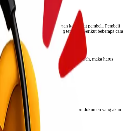
rusakan dan cacat akibat perjalanan ke tempat pembeli. Pembeli
digunakan untuk mengemas barang tersebut. Berikut beberapa cara
ng yang akan dikemas adalah barang pecah belah, maka harus
s barang yang akan dikirim.
. Pilih amplop yang ukurannya sesuai dengan dokumen yang akan