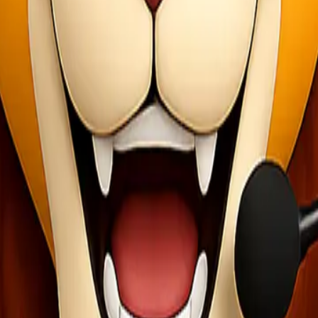
nda dapat memilih untuk memanfaatkan layanan premium yang ditawark
i untuk barang yang dikirim. Setiap ekspedisi memiliki layanan yang 
n terbaik, Anda perlu melengkapi kemasan dengan data penerima yan
 desa, kecamatan dan kota, serta kode pos. Jika tulisan tangan Anda t
ima
ama yang jelas, baik nama penerima maupun nama pengirim. Dengan b
kau, pengirim paket dapat menghubungi penerima melalui telepon. Alama
dengan memilih jasa pengiriman yang benar-benar aman. Ada berbagai 
 lain sebagainya.
ngi kemungkinan pengiriman barang rusak. Ikuti semua cara packing b