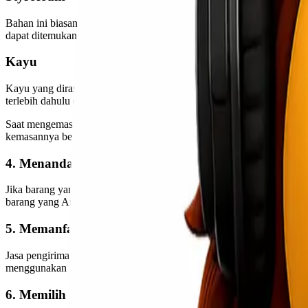
Bahan ini biasanya digunakan untuk mengirim barang elektronik agar
dapat ditemukan pada kemasan kardus bekas untuk barang elektronik
Kayu
Kayu yang dirancang untuk pengiriman paket sudah berbentuk kotak
terlebih dahulu dibungkus dengan bahan lain. Misalnya, barang yang
Saat mengemas barang, Anda harus memastikan barang terbungkus rapi
kemasannya benar-benar aman dan barang yang dikemas tidak bisa lepa
4. Menandai Barang Yang Mudah Rusak
Jika barang yang Anda kirim rentan terhadap kerusakan, beri tanda pa
barang yang Anda kirim. Cara ini dapat membantu 90% barang yang d
5. Memanfaatkan Layanan FTL
Jasa pengiriman biasanya menyediakan jasa FTL atau Full Truckload
menggunakan 1 truk yang disewakan untuk satu kali perjalanan. Bara
6. Memilih Layanan Pengiriman Premium