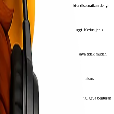
cok untuk mengemas barang. Bentuknya juga bisa disesuaikan dengan
h sesuai dengan barang yang akan dikirim.
g tidak memerlukan tingkat keamanan yang tinggi. Kedua jenis
ng plastik hitam sehingga barang-barang di dalamnya tidak mudah
saat terkena air.
berbagai opsi perlindungan tambahan yang bisa digunakan.
gsi utama bahan pengemas ini adalah untuk mengurangi gaya benturan