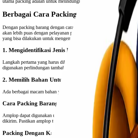
utama packing adalah untuk melindungi barang dan meningkatkan ke
Berbagai Cara Packing Barang Dengan A
Dengan packing barang dengan cara yang benar, penjual barang dapat
akan lebih puas dengan pelayanan penjual. Packing dapat dilakukan
yang bisa dilakukan untuk mengemas barang dengan baik dan aman.
1. Mengidentifikasi Jenis Barang
Langkah pertama yang harus dilakukan sebelum mulai mengemas baran
digunakan perlindungan tambahan agar barang bisa lebih aman selama
2. Memilih Bahan Untuk Mengemas Barang
Ada berbagai macam bahan yang bisa digunakan untuk mengemas baran
Cara Packing Barang Dengan Amplop
Amplop dapat digunakan untuk mengirim surat atau dokumen. Masukk
dikirim. Pastikan amplop tertutup rapat sebelum dikirim.
Packing Dengan Kardus