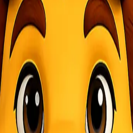
barang. Kardus memiliki bentuk yang tidak mudah rusak sehingga co
k terlalu banyak, pengirim dapat memotong kardus agar ukurannya lebi
at serbaguna dan dapat digunakan untuk membungkus barang-barang yan
ng lainnya yang tidak mudah rusak.
n bahan plastik. Biasanya bahan plastik yang digunakan adalah kanto
n karena dapat melindungi barang-barang di dalamnya agar tidak basah 
dungan ekstra agar barang yang dikirim tidak pecah atau rusak. Ada 
 didesain untuk melindungi kemasan atau barang agar tidak rusak. Fun