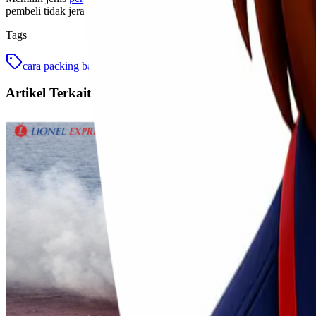
pembeli tidak jera dan akan berbelanja lagi di toko Anda.
Tags
cara packing barang
packing barang
tips packing barang
Artikel Terkait