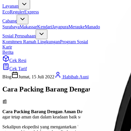
Layanan
Eco
Reguler
Express
Cabang
Surabaya
Makassar
Kendari
Jayapura
Merauke
Manado
Sosial Perusahaan
Komitmen Ramah Lingkungan
Program Sosial
Karir
Berita
Cek Resi
Cek Tarif
Blog
Jumat, 15 Juli 2022
Habibah Auni
Cara Packing Barang Dengan Aman Dan 
📰
Cara Packing Barang Dengan Aman Dan Benar
–
Cara Packing
agar tetap aman dan dalam keadaan baik saat sampai di tempat tujuan.
Sekalipun ekspedisi yang mengantarkan barang tersebut memiliki rati