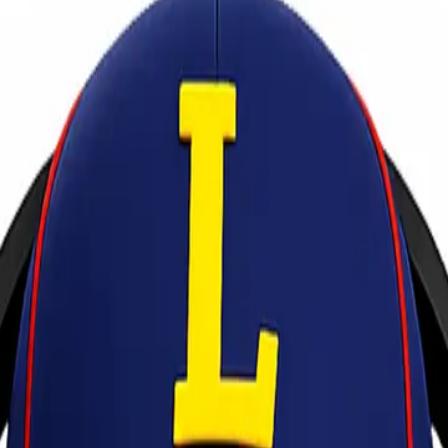
Benar
barang yang benar harus dipahami dan diterapkan oleh pengirim bar
ng atau review yang baik terkait pelayanannya, namun barang tersebut