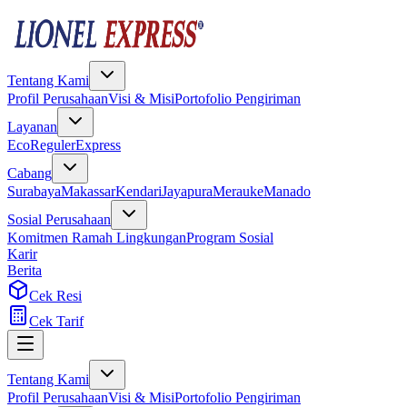
Tentang Kami
Profil Perusahaan
Visi & Misi
Portofolio Pengiriman
Layanan
Eco
Reguler
Express
Cabang
Surabaya
Makassar
Kendari
Jayapura
Merauke
Manado
Sosial Perusahaan
Komitmen Ramah Lingkungan
Program Sosial
Karir
Berita
Cek Resi
Cek Tarif
Tentang Kami
Profil Perusahaan
Visi & Misi
Portofolio Pengiriman