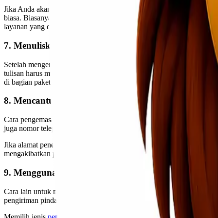
Jika Anda akan mengirim barang menggunakan ekspedisi tertentu, A
biasa. Biasanya, layanan premium mencakup keamanan yang lebih tingg
layanan yang dimiliki ekspedisi dan pilih yang paling aman.
7. Menuliskan Alamat Penerima
Setelah mengemas produk atau barang dengan baik menggunakan baha
tulisan harus mudah dibaca. Alamat penerima meliputi nama jalan dan
di bagian paket yang mudah dilihat.
8. Mencantumkan Nama Pengirim Dan Nama Pener
Cara pengemasan barang selanjutnya adalah dengan mencantumkan n
juga nomor telepon atau nomor ponsel penerima.
Jika alamat penerima tidak dapat ditemukan atau sangat sulit dijang
mengakibatkan paket terkirim kembali ke alamat pengirim.
9. Menggunakan Jasa Pengiriman Terbaik
Cara lain untuk memastikan barang yang dikirim masih aman adalah 
pengiriman pindahan rumah, jasa pengiriman dokumen dan paket, dan
Memilih jenis
pengiriman
yang paling sesuai dapat membantu mengura