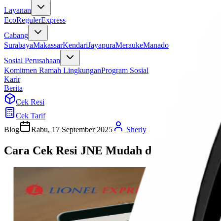
Layanan
Eco
Reguler
Express
Cabang
Surabaya
Makassar
Kendari
Jayapura
Merauke
Manado
Sosial Perusahaan
Komitmen Ramah Lingkungan
Program Sosial
Karir
Berita
Cek Resi
Cek Tarif
Blog
Rabu, 17 September 2025
Sherly
Cara Cek Resi JNE Mudah dan Cepat Seca