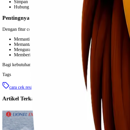
Simpan bukti pengiriman hingga paket diterima
Hubungi customer service jika status tidak berubah dalam wak
Pentingnya Tracking Pengiriman
Dengan fitur cek resi, pelanggan dapat:
Memastikan paket berjalan sesuai estimasi
Memantau posisi barang secara real-time
Mengurangi risiko kehilangan paket
Memberikan informasi akurat kepada penerima
Bagi kebutuhan bisnis maupun personal, tracking pengiriman menjadi 
Tags
cara cek resi
cek resi jne
ekspedisi indonesia
jasa kirim
Artikel Terkait