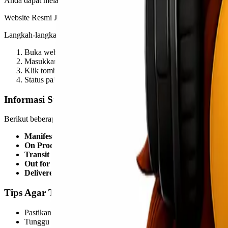
Anda dapat melakukan tracking langsung melalui website resmi JNE:
Website Resmi JNE
Langkah-langkah:
Buka website JNE
Masukkan nomor resi pada kolom “Lacak Kiriman”
Klik tombol “Tracking”
Status paket akan muncul secara otomatis
Informasi Status Pengiriman JNE
Berikut beberapa istilah yang sering muncul saat tracking resi:
Manifested
→ Paket telah diterima oleh JNE
On Process
→ Paket sedang diproses
Transit
→ Paket sedang dalam perjalanan
Out for Delivery
→ Paket sedang diantar kurir
Delivered
→ Paket telah diterima
Tips Agar Tracking Resi Lebih Akurat
Pastikan nomor resi dimasukkan dengan benar
Tunggu 1–3 jam setelah pengiriman untuk update sistem