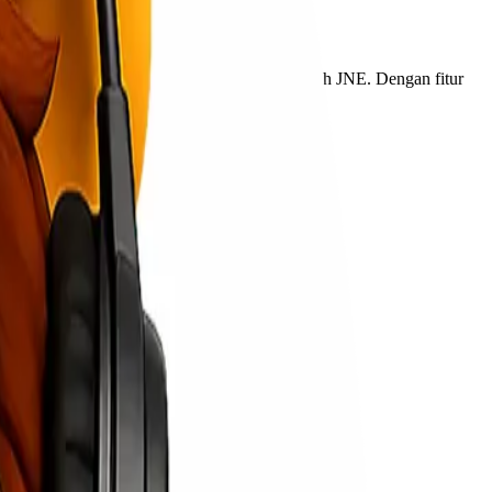
ng paling sering digunakan di Indonesia adalah
JNE
. Dengan fitur
e dengan Mudah dan Cepat diterima.
paket
selama perjalanan pengiriman.