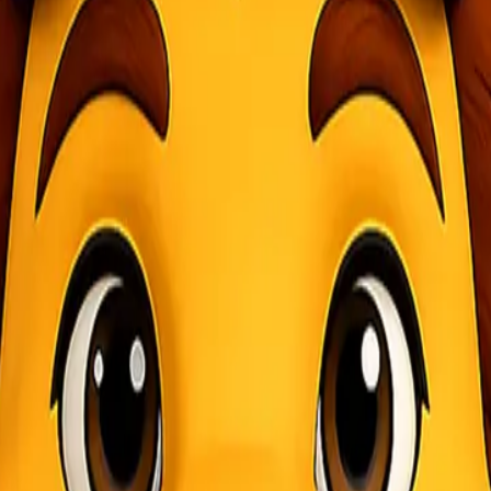
n kemudahan dalam memantau status pengiriman. Salah satu layanan ya
ime mulai dari proses pengiriman hingga barang
Cara Cek Resi JNE
Onlin
iriman dilakukan. Nomor ini berfungsi untuk melacak status dan lokasi
an pada: