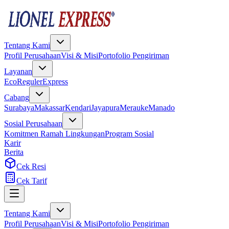
Tentang Kami
Profil Perusahaan
Visi & Misi
Portofolio Pengiriman
Layanan
Eco
Reguler
Express
Cabang
Surabaya
Makassar
Kendari
Jayapura
Merauke
Manado
Sosial Perusahaan
Komitmen Ramah Lingkungan
Program Sosial
Karir
Berita
Cek Resi
Cek Tarif
Tentang Kami
Profil Perusahaan
Visi & Misi
Portofolio Pengiriman