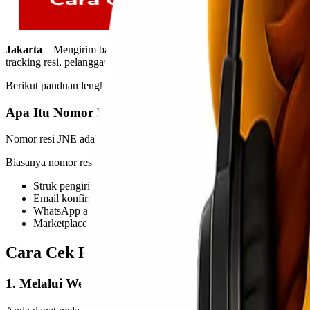
Jakarta
– Mengirim barang melalui jasa ekspedisi tentu membutuhka
tracking resi, pelanggan dapat mengetahui posisi paket secara real-t
Berikut panduan lengkap cara cek resi JNE dengan mudah dan cepat.
Apa Itu Nomor Resi JNE?
Nomor resi JNE adalah kode unik yang diberikan setelah proses peng
Biasanya nomor resi terdiri dari kombinasi angka yang dapat ditemuk
Struk pengiriman
Email konfirmasi
WhatsApp atau SMS dari pengirim
Marketplace seperti Shopee, Tokopedia, dan lainnya
Cara Cek Resi JNE Secara Online
1. Melalui Website Resmi JNE