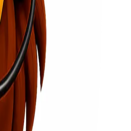
an
tracking jne
tracking paket