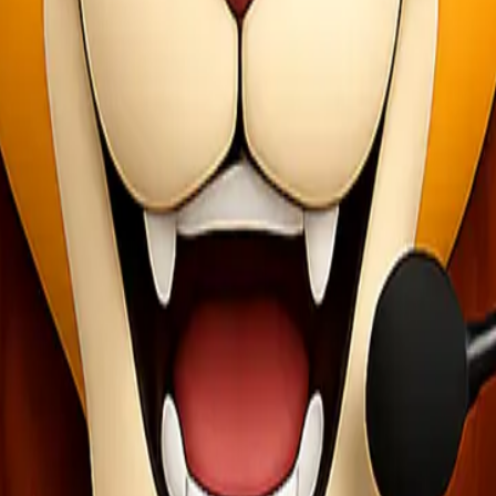
tu lama
bagian penting dalam memastikan proses logistik berjalan lancar.
jne express
lacak paket jne
pengiriman online
resi pengirim